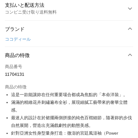
支払いと配送方法
コンビニ受け取り送料無料
お支払い方法
ブランド
クレジットカード1回払い
ココディール
コンビニ店頭代金引換
LINE Pay
商品の特徴
Apple Pay
商品番号
11704131
JKOPAY
商品の特徴
Easy Wallet
這是一款能讓妳在任何重要場合都成為焦點的「本命洋裝」。
AFTEE代金後払い
滿滿的精緻花卉刺繡遍布全衫，展現細膩工藝帶來的奢華立體
説明
感。
一、 AFTEE代金後払いについて
最迷人的設計在於裙擺兩側拼接的純色百褶細節，隨著妳的步伐
ATM払い
1.お支払い方法でAFTEE代金後払いを選択すると、携帯電話認証ウィンド
自然展開，營造出充滿戲劇性的動態美感。
ウが表示されます。
2.SMSで認証してお支払い手続を進めてください。
針對亞洲女性身型量身打造：微澎的宮廷風澎袖（Power
配送方法
3.注文するときのお支払いは不要です。商品はご指定の住所に配送されま