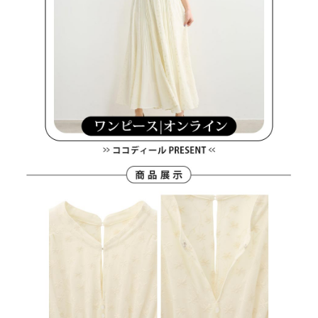
ます。当サービスご利用の際に提供しなければならない個人情報（注文者
離島宅配
の氏名、電話番号、受取人の氏名、電話番号、受取人住所を含むがこれに
送料無料
限らない）は、AFTEEに渡され当サービスで必要な範囲内で利用されま
す。AFTEEの個人情報の収集、処理、利用について、詳細はAFTEE公式ホ
ームページの『個人情報の収集、処理及び利用に関する声明』をご参照く
ださい（
https://aftee.tw/privacypolicy/
）。
AFTEEの初回ご利用の際に、審査を通過すれば、最高額がNT$10,000にな
ります。支払い期限を過ぎた場合、その金額に基づいて年利20%の遅延滞
納金が加算されます。未成年の利用者は、事前に法定代理人または後見人
の同意を得ればAFTEEをご利用いただけます。
個人情報の処理、利用について疑問がある、または関連する法律の権利を
行使したい場合は、ネットプロテクションズ
cs_tw@netprotections.co.jp
にご連絡ください。上記に示した個人情報を、必要な購入注文書とあわせ
てAFTEEにご提供いただく、またはAFTEEにあなたの個人情報の収集、処
理、利用を許可することににご同意いただけない場合は、当サービスを選
択しないでください。