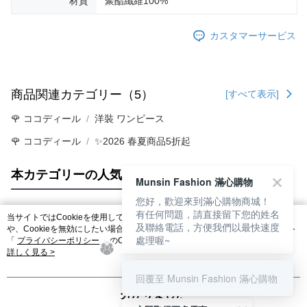
材質
聚酯纖維100%
カスタマーサービス
商品関連カテゴリー（5）
[すべて表示]
🌹 ココディール
洋裝 ワンピース
🌹 ココディール
✨2026 春夏商品5折起
本カテゴリーの人気商品
サイト全体のランキング
Munsin Fashion 滿心購物
您好，歡迎來到滿心購物商城！
有任何問題，請直接留下您的姓名
当サイトではCookieを使用しています。当サイトのCookie使用に関する詳細
及聯絡電話，方便我們以最快速度
人気タグ
や、Cookieを無効にしたい場合のブラウザでの設定方法については、当サイト
處理喔~
「
プライバシーポリシー
」のCookieポリシーをご参照ください。お客さま
が、当サイトを引き続き使用される場合、当社がサイト利用規約のCookieポリ
詳しく見る >
シーに基づいてCookieを使用することに同意したものとみなします。
回覆至 Munsin Fashion 滿心購物
分かりました