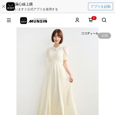
滿心線上購
アプリを起動
いますぐ公式アプリを使用する
0
1
/
15