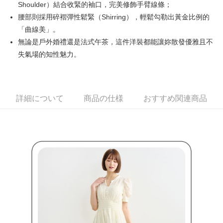
Shoulder）結合收緊的袖口，完美修飾手臂線條；
す。
全家取貨付款
4.ご注文が完了すると、携帯に支払い通知のSMSが届きます。アプリ会員
腰部則採用碎褶彈性鬆緊（Shirring），輕鬆勾勒出黃金比例的
送料無料
の場合は、AFTEE アプリプッシュ通知が届きます。
「曲線美」。
5.商品受け取り時のお支払いは不要です。商品を確かめてから、SMSまた
付款後全家取貨
無論是戶外婚禮還是法式午茶，這件洋裝都能讓妳散發優雅且不
はアプリの通知に従って、4大コンビニ、またはATM/オンラインバンキン
グでお支払いください。
失氣場的知性魅力。
送料無料
代金納付期限は最短で 14 日以内ですので、ご注意ください。AFTEE アプ
萊爾富取貨付款
リをダウンロードして AFTEE 会員になるとお支払い期限を最長 45 日以内
送料無料
まで延長できます。
詳細について
商品の仕様
おすすめ関連商品
付款後萊爾富取貨
お支払期限は、ショップが請求した期日と、AFTEEで延長できる日数をも
とに計算されます。AFTEEで注文すると、商品を受け取るまで支払い期限
送料無料
を延長できますが、商品を期限内に受け取れない場合があります（例：予
約商品や商品到着日が比較的遅い商品）。そのため、商品到着の有無に関
7-11取貨付款
わらず、AFTEEで指定された期限内にお支払いください。
送料無料
二、支払い限度額
付款後7-11取貨
1.初回 AFTEEを ご利用の際に、認証結果及び当社の審査の結果に基づ
き、限度額が設定されます。
送料無料
2.決済金額は最低NT$20です。
3.現在、台湾の会員のみご利用いただけます。
宅配
三、利用規約「AFTEE代金後払い」（以下当サービスという）はネットプ
送料無料
ロテクションズ（以下 AFTEE という）が提供し、AFTEEが代金を徴収し