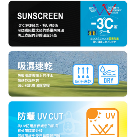
代金納付期限は最短で 14 日以内ですので、ご注意ください。AFTEE アプ
萊爾富取貨付款
リをダウンロードして AFTEE 会員になるとお支払い期限を最長 45 日以内
送料無料
まで延長できます。
付款後萊爾富取貨
お支払期限は、ショップが請求した期日と、AFTEEで延長できる日数をも
とに計算されます。AFTEEで注文すると、商品を受け取るまで支払い期限
送料無料
を延長できますが、商品を期限内に受け取れない場合があります（例：予
約商品や商品到着日が比較的遅い商品）。そのため、商品到着の有無に関
7-11取貨付款
わらず、AFTEEで指定された期限内にお支払いください。
送料無料
二、支払い限度額
付款後7-11取貨
1.初回 AFTEEを ご利用の際に、認証結果及び当社の審査の結果に基づ
き、限度額が設定されます。
送料無料
2.決済金額は最低NT$20です。
3.現在、台湾の会員のみご利用いただけます。
宅配
三、利用規約「AFTEE代金後払い」（以下当サービスという）はネットプ
送料無料
ロテクションズ（以下 AFTEE という）が提供し、AFTEEが代金を徴収し
ます。当サービスご利用の際に提供しなければならない個人情報（注文者
離島宅配
の氏名、電話番号、受取人の氏名、電話番号、受取人住所を含むがこれに
送料無料
限らない）は、AFTEEに渡され当サービスで必要な範囲内で利用されま
す。AFTEEの個人情報の収集、処理、利用について、詳細はAFTEE公式ホ
ームページの『個人情報の収集、処理及び利用に関する声明』をご参照く
ださい（
https://aftee.tw/privacypolicy/
）。