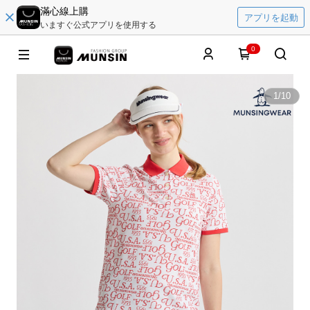
滿心線上購
アプリを起動
いますぐ公式アプリを使用する
0
1
/
10