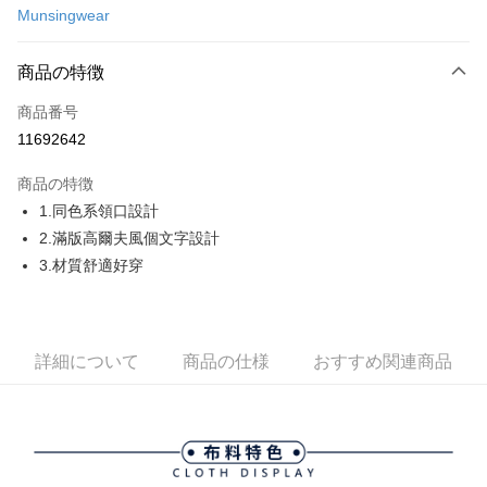
Munsingwear
コンビニ店頭代金引換
LINE Pay
商品の特徴
Apple Pay
商品番号
11692642
JKOPAY
商品の特徴
Easy Wallet
1.同色系領口設計
AFTEE代金後払い
2.滿版高爾夫風個文字設計
説明
3.材質舒適好穿
一、 AFTEE代金後払いについて
ATM払い
1.お支払い方法でAFTEE代金後払いを選択すると、携帯電話認証ウィンド
ウが表示されます。
2.SMSで認証してお支払い手続を進めてください。
配送方法
詳細について
商品の仕様
おすすめ関連商品
3.注文するときのお支払いは不要です。商品はご指定の住所に配送されま
す。
全家取貨付款
4.ご注文が完了すると、携帯に支払い通知のSMSが届きます。アプリ会員
送料無料
の場合は、AFTEE アプリプッシュ通知が届きます。
5.商品受け取り時のお支払いは不要です。商品を確かめてから、SMSまた
付款後全家取貨
はアプリの通知に従って、4大コンビニ、またはATM/オンラインバンキン
グでお支払いください。
送料無料