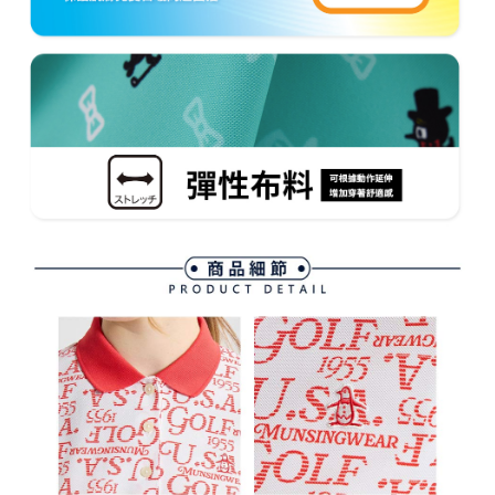
AFTEEの初回ご利用の際に、審査を通過すれば、最高額がNT$10,000にな
ります。支払い期限を過ぎた場合、その金額に基づいて年利20%の遅延滞
納金が加算されます。未成年の利用者は、事前に法定代理人または後見人
の同意を得ればAFTEEをご利用いただけます。
個人情報の処理、利用について疑問がある、または関連する法律の権利を
行使したい場合は、ネットプロテクションズ
cs_tw@netprotections.co.jp
にご連絡ください。上記に示した個人情報を、必要な購入注文書とあわせ
てAFTEEにご提供いただく、またはAFTEEにあなたの個人情報の収集、処
理、利用を許可することににご同意いただけない場合は、当サービスを選
択しないでください。