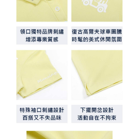
約商品や商品到着日が比較的遅い商品）。そのため、商品到着の有無に関
7-11取貨付款
わらず、AFTEEで指定された期限内にお支払いください。
送料無料
二、支払い限度額
付款後7-11取貨
1.初回 AFTEEを ご利用の際に、認証結果及び当社の審査の結果に基づ
き、限度額が設定されます。
送料無料
2.決済金額は最低NT$20です。
3.現在、台湾の会員のみご利用いただけます。
宅配
三、利用規約「AFTEE代金後払い」（以下当サービスという）はネットプ
送料無料
ロテクションズ（以下 AFTEE という）が提供し、AFTEEが代金を徴収し
ます。当サービスご利用の際に提供しなければならない個人情報（注文者
離島宅配
の氏名、電話番号、受取人の氏名、電話番号、受取人住所を含むがこれに
送料無料
限らない）は、AFTEEに渡され当サービスで必要な範囲内で利用されま
す。AFTEEの個人情報の収集、処理、利用について、詳細はAFTEE公式ホ
ームページの『個人情報の収集、処理及び利用に関する声明』をご参照く
ださい（
https://aftee.tw/privacypolicy/
）。
AFTEEの初回ご利用の際に、審査を通過すれば、最高額がNT$10,000にな
ります。支払い期限を過ぎた場合、その金額に基づいて年利20%の遅延滞
納金が加算されます。未成年の利用者は、事前に法定代理人または後見人
の同意を得ればAFTEEをご利用いただけます。
個人情報の処理、利用について疑問がある、または関連する法律の権利を