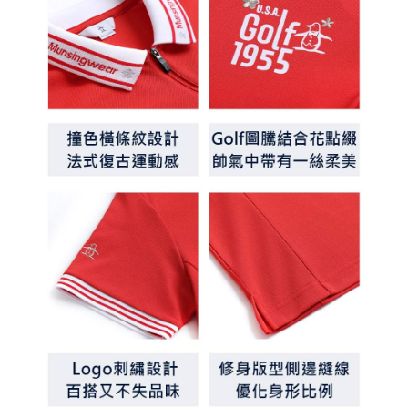
客戶支援中心」
https://netprotections.freshdesk.com/support/home
7-11取貨付款
【注意事項】
１．透過由恩沛科技股份有限公司提供之「AFTEE先享後付」服務完成之交
免運費
易，需依本服務之必要範圍內提供個人資料，並將交易相關給付款項請求債
權轉讓予恩沛科技股份有限公司。
付款後7-11取貨
２．關於個人資料處理事宜，請瀏覽以下網址：
免運費
https://aftee.tw/terms/#terms3
３．未成年的使用者請事先徵得法定代理人或監護人之同意方可使用
宅配
「AFTEE先享後付」，若未經同意申辦者引起之損失，本公司不負相關責
任。
免運費
４．使用「AFTEE先享後付」時，將依據個別帳號之用戶狀況，依本公司即
時審查核予不同之上限額度；若仍有額度不足之情形，本公司將視審查結果
離島宅配
請求用戶進行身份認證。
免運費
５．嚴禁一人註冊多個帳號或使用他人資訊註冊。若發現惡意使用之情形，
恩沛科技股份有限公司將有權停止該用戶之使用額度並採取法律行動。