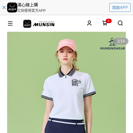
滿心線上購
開啟APP
立刻使用官方APP
0
1
/
14