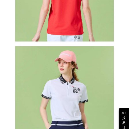
AI
找
尺
寸