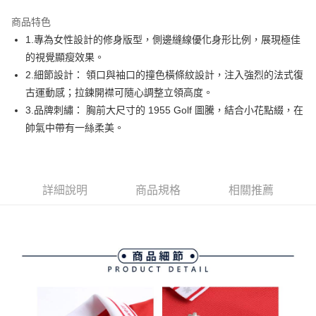
街口支付
商品特色
悠遊付
1.專為女性設計的修身版型，側邊縫線優化身形比例，展現極佳
AFTEE先享後付
的視覺顯瘦效果。
相關說明
2.細節設計： 領口與袖口的撞色橫條紋設計，注入強烈的法式復
【關於「AFTEE先享後付」】
古運動感；拉鍊開襟可隨心調整立領高度。
ATM付款
AFTEE先享後付是「在收到商品之後才付款」的支付方式。 讓您購物簡單
3.品牌刺繡： 胸前大尺寸的 1955 Golf 圖騰，結合小花點綴，在
便利好安心！
１．簡單：不需註冊會員、不需綁卡、不需儲值。
帥氣中帶有一絲柔美。
運送方式
２．便利：只要手機號碼，簡訊認證，即可結帳。
３．安心：先確認商品／服務後，再付款。
全家取貨付款
免運費
【「AFTEE先享後付」結帳流程】
１．於結帳方式選擇「AFTEE先享後付」後，將跳轉至「AFTEE先享後付」
詳細說明
商品規格
相關推薦
付款後全家取貨
結帳頁面，進行簡訊認證並確認金額後，即可完成結帳。
２．訂單成立數日內，您將收到繳費通知簡訊。
免運費
３．收到繳費通知簡訊後14天內，點擊此簡訊中的連結，可透過四大超商／
ATM／網路銀行／等多元方式進行付款，方視為交易完成。
萊爾富取貨付款
※ 請注意：結帳手續完成當下不需立刻繳費，但若您需要取消訂單，請聯絡
免運費
購買商品的店家。未經商家同意取消之訂單仍視為有效，需透過AFTEE先享
後付繳納相關費用。
付款後萊爾富取貨
※ 交易是否成功請以「AFTEE先享後付 」之結帳頁面顯示為準，若有關於
是否繳費成功／繳費後需取消欲退款等相關疑問，請聯繫「AFTEE先享後付
免運費