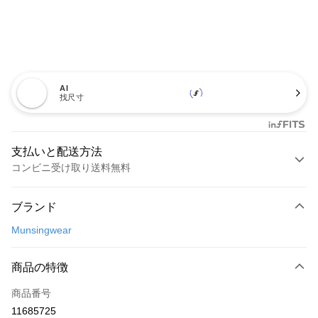
AI
找尺寸
支払いと配送方法
コンビニ受け取り送料無料
お支払い方法
ブランド
クレジットカード1回払い
Munsingwear
コンビニ店頭代金引換
LINE Pay
商品の特徴
Apple Pay
商品番号
11685725