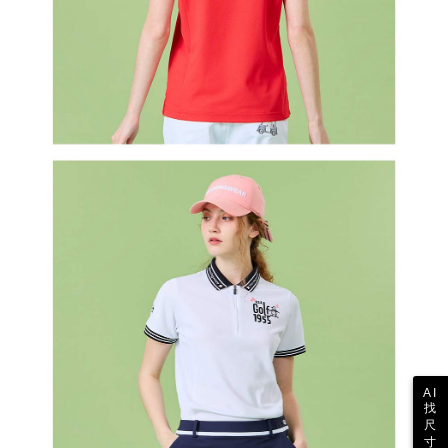
AI
找
尺
寸