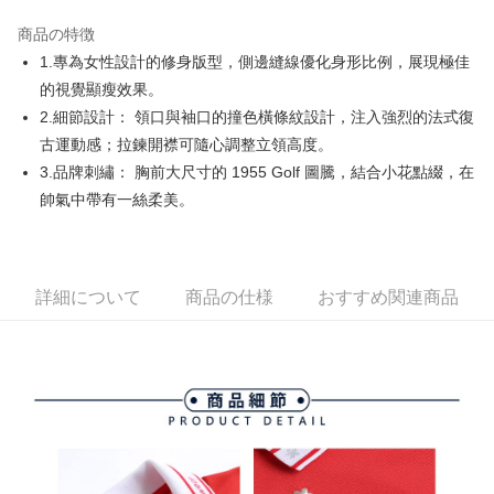
JKOPAY
商品の特徴
Easy Wallet
1.專為女性設計的修身版型，側邊縫線優化身形比例，展現極佳
AFTEE代金後払い
的視覺顯瘦效果。
説明
2.細節設計： 領口與袖口的撞色橫條紋設計，注入強烈的法式復
一、 AFTEE代金後払いについて
古運動感；拉鍊開襟可隨心調整立領高度。
ATM払い
1.お支払い方法でAFTEE代金後払いを選択すると、携帯電話認証ウィンド
3.品牌刺繡： 胸前大尺寸的 1955 Golf 圖騰，結合小花點綴，在
ウが表示されます。
2.SMSで認証してお支払い手続を進めてください。
帥氣中帶有一絲柔美。
配送方法
3.注文するときのお支払いは不要です。商品はご指定の住所に配送されま
す。
全家取貨付款
4.ご注文が完了すると、携帯に支払い通知のSMSが届きます。アプリ会員
送料無料
の場合は、AFTEE アプリプッシュ通知が届きます。
5.商品受け取り時のお支払いは不要です。商品を確かめてから、SMSまた
詳細について
商品の仕様
おすすめ関連商品
付款後全家取貨
はアプリの通知に従って、4大コンビニ、またはATM/オンラインバンキン
グでお支払いください。
送料無料
代金納付期限は最短で 14 日以内ですので、ご注意ください。AFTEE アプ
萊爾富取貨付款
リをダウンロードして AFTEE 会員になるとお支払い期限を最長 45 日以内
送料無料
まで延長できます。
付款後萊爾富取貨
お支払期限は、ショップが請求した期日と、AFTEEで延長できる日数をも
とに計算されます。AFTEEで注文すると、商品を受け取るまで支払い期限
送料無料
を延長できますが、商品を期限内に受け取れない場合があります（例：予