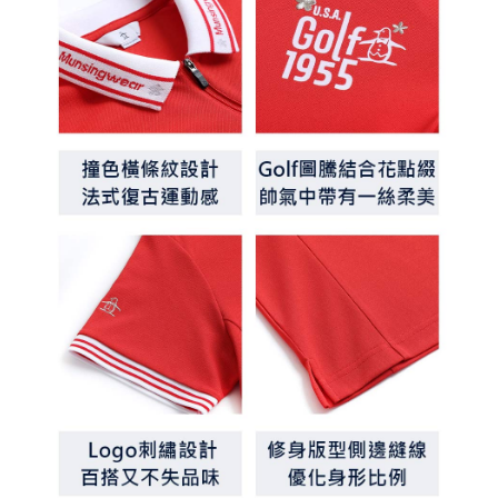
約商品や商品到着日が比較的遅い商品）。そのため、商品到着の有無に関
7-11取貨付款
わらず、AFTEEで指定された期限内にお支払いください。
送料無料
二、支払い限度額
付款後7-11取貨
1.初回 AFTEEを ご利用の際に、認証結果及び当社の審査の結果に基づ
き、限度額が設定されます。
送料無料
2.決済金額は最低NT$20です。
3.現在、台湾の会員のみご利用いただけます。
宅配
三、利用規約「AFTEE代金後払い」（以下当サービスという）はネットプ
送料無料
ロテクションズ（以下 AFTEE という）が提供し、AFTEEが代金を徴収し
ます。当サービスご利用の際に提供しなければならない個人情報（注文者
離島宅配
の氏名、電話番号、受取人の氏名、電話番号、受取人住所を含むがこれに
送料無料
限らない）は、AFTEEに渡され当サービスで必要な範囲内で利用されま
す。AFTEEの個人情報の収集、処理、利用について、詳細はAFTEE公式ホ
ームページの『個人情報の収集、処理及び利用に関する声明』をご参照く
ださい（
https://aftee.tw/privacypolicy/
）。
AFTEEの初回ご利用の際に、審査を通過すれば、最高額がNT$10,000にな
ります。支払い期限を過ぎた場合、その金額に基づいて年利20%の遅延滞
納金が加算されます。未成年の利用者は、事前に法定代理人または後見人
の同意を得ればAFTEEをご利用いただけます。
個人情報の処理、利用について疑問がある、または関連する法律の権利を