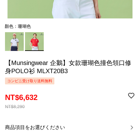
顏色：珊瑚色
【Munsingwear 企鵝】女款珊瑚色撞色領口修
身POLO衫 MLXT20B3
コンビニ受け取り送料無料
NT$6,632
NT$8,290
商品項目をお選びください