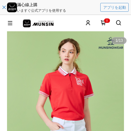
滿心線上購
アプリを起動
いますぐ公式アプリを使用する
0
1
/
13