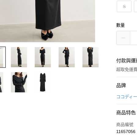
S
數量
付款與運
超取免運
付款方式
品牌
信用卡一
ココディ
超商取貨
商品特色
LINE Pay
商品編號
Apple Pay
11657056