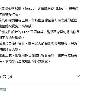
一款將柔軟棉質（Jersey）與精緻網紗（Mesh）完美融
材質拼接洋裝。
量的抓褶與抽褶工藝，營造出立體且富有層次感的垂墜
享後付
讓整體視覺更具高級感。
FTEE先享後付」】
亞洲女性設計的 I-line 直筒剪裁，能順著身型勾勒出修長
先享後付是「在收到商品之後才付款」的支付方式。 讓您購物簡單
卻不會過於緊繃。
心！
薦將領口微往後拉，露出迷人的鎖骨與頸部線條，展現
：不需註冊會員、不需綁卡、不需儲值。
：只要手機號碼，簡訊認證，即可結帳。
的優雅女人味。
：先確認商品／服務後，再付款。
起來正式，但採用極佳彈性的棉質布料，讓你在維持美
付款
EE先享後付」結帳流程】
時，依然享有居家服般的舒適體感。
方式選擇「AFTEE先享後付」後，將跳轉至「AFTEE先享後
頁面，進行簡訊認證並確認金額後，即可完成結帳。
家取貨
成立數日內，您將收到繳費通知簡訊。
類 (5)
費通知簡訊後14天內，點擊此簡訊中的連結，可透過四大超商
網路銀行／等多元方式進行付款，方視為交易完成。
ィール
洋裝 ワンピース
：結帳手續完成當下不需立刻繳費，但若您需要取消訂單，請聯
貨付款
客服
的店家。未經商家同意取消之訂單仍視為有效，需透過AFTEE
ィール
✨2026 春夏商品5折起
繳納相關費用。
否成功請以「AFTEE先享後付 」之結帳頁面顯示為準，若有關於
洋裝
長洋裝
功／繳費後需取消欲退款等相關疑問，請聯繫「AFTEE先享後
爾富取貨