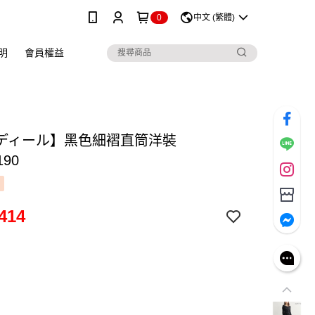
0
中文 (繁體)
明
會員權益
ディール】黑色細褶直筒洋裝
190
414