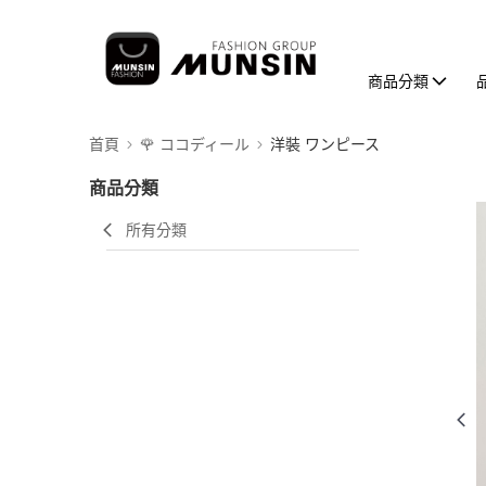
商品分類
首頁
🌹 ココディール
洋裝 ワンピース
商品分類
所有分類