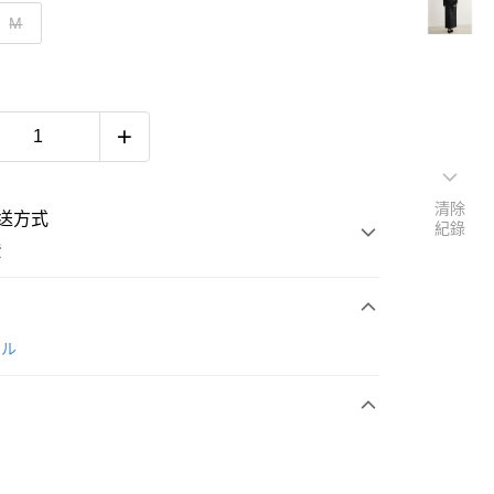
M
清除
送方式
紀錄
費
次付款
ール
付款