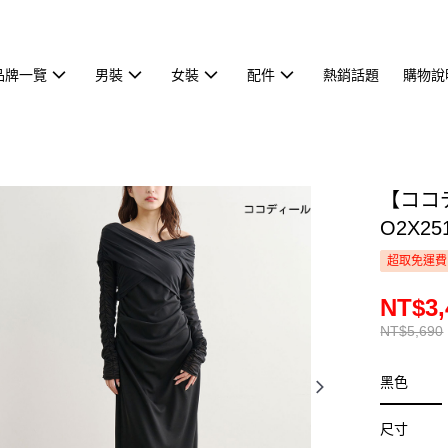
品牌一覽
男裝
女裝
配件
熱銷話題
購物說
【ココ
O2X25
超取免運費
NT$3,
NT$5,690
黑色
尺寸