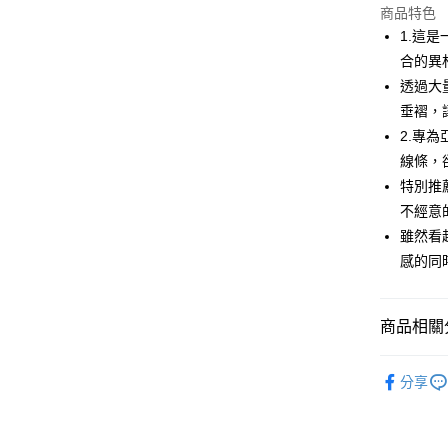
商品特色
街口支付
1.這是
悠遊付
合的異
透過大
AFTEE先
垂褶，
相關說明
【關於「A
2.專為
ATM付款
AFTEE
線條，
便利好安
特別推
１．簡單
２．便利
不經意
運送方式
３．安心
雖然看
全家取貨
【「AFT
感的同
免運費
１．於結帳
付」結帳
付款後全
２．訂單
商品相關分
３．收到繳
免運費
／ATM／
🌹 ココデ
※ 請注意
萊爾富取
分享
絡購買商品
🌹 ココデ
先享後付
免運費
※ 交易是
▶女裝
是否繳費成
付款後萊