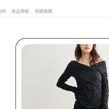
付客戶支
🌸2026 
免運費
說明
商品規格
相關推薦
【注意事
🌹 ココデ
7-11取貨
１．透過由
交易，需
免運費
求債權轉
２．關於
付款後7-1
https://aft
免運費
３．未成
「AFTE
宅配
任。
４．使用「
免運費
即時審查
結果請求
離島宅配
５．嚴禁
免運費
形，恩沛
動。