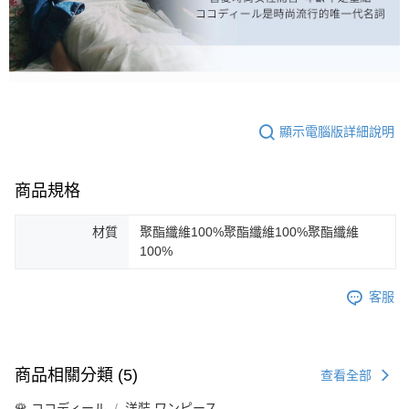
顯示電腦版詳細說明
商品規格
材質
聚酯纖維100%聚酯纖維100%聚酯纖維
100%
客服
商品相關分類 (5)
查看全部
🌹 ココディール
洋裝 ワンピース