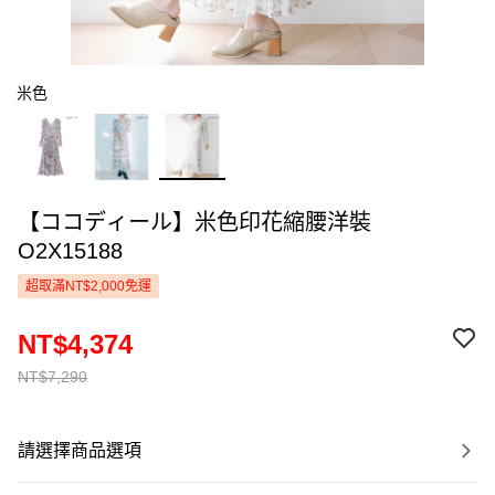
米色
【ココディール】米色印花縮腰洋裝
O2X15188
超取滿NT$2,000免運
NT$4,374
NT$7,290
請選擇商品選項