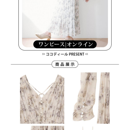
４．使用「AFTEE先享後付」時，將依據個別帳號之用戶狀況，依本公司即
時審查核予不同之上限額度；若仍有額度不足之情形，本公司將視審查結果
離島宅配
請求用戶進行身份認證。
每筆NT$280，滿NT$2,000(含以上)免運費
５．嚴禁一人註冊多個帳號或使用他人資訊註冊。若發現惡意使用之情形，
恩沛科技股份有限公司將有權停止該用戶之使用額度並採取法律行動。