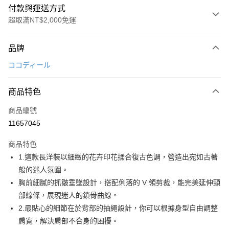
付款與運送方式
超取滿NT$2,000免運
付款方式
品牌
信用卡一次付款
ココディール
超商取貨付款
商品特色
LINE Pay
商品編號
Apple Pay
11657045
街口支付
商品特色
悠遊付
1.這款長洋裝以細緻的花卉印花揉合復古色調，營造出宛如古著
AFTEE先享後付
般的迷人氛圍。
相關說明
胸前細膩的抓皺垂墜設計，搭配俐落的 V 領剪裁，能完美延伸頸
【關於「AFTEE先享後付」】
部線條，展現迷人的鎖骨曲線。
ATM付款
AFTEE先享後付是「在收到商品之後才付款」的支付方式。 讓您購物簡單
2.最貼心的細節在於背部的抽繩設計，你可以根據身型自由調整
便利好安心！
１．簡單：不需註冊會員、不需綁卡、不需儲值。
肩寬，解決肩部不合身的困擾。
運送方式
２．便利：只要手機號碼，簡訊認證，即可結帳。