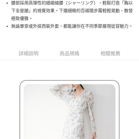
腰部採用高彈性的細褶縮腰（シャーリング），輕鬆打造「胸以
３．安心：先確認商品／服務後，再付款。
全家取貨付款
下全是腿」的視覺效果。下擺細緻的百褶隨步履輕輕晃動，散發
每筆NT$80，滿NT$2,000(含以上)免運費
【「AFTEE先享後付」結帳流程】
極致優雅。
１．於結帳方式選擇「AFTEE先享後付」後，將跳轉至「AFTEE先享後付」
無論單穿或外搭西裝外套，都能讓你在不同季節展現從容魅力。
付款後全家取貨
結帳頁面，進行簡訊認證並確認金額後，即可完成結帳。
２．訂單成立數日內，您將收到繳費通知簡訊。
每筆NT$80，滿NT$2,000(含以上)免運費
３．收到繳費通知簡訊後14天內，點擊此簡訊中的連結，可透過四大超商／
ATM／網路銀行／等多元方式進行付款，方視為交易完成。
萊爾富取貨付款
※ 請注意：結帳手續完成當下不需立刻繳費，但若您需要取消訂單，請聯絡
詳細說明
商品規格
相關推薦
每筆NT$80，滿NT$2,000(含以上)免運費
購買商品的店家。未經商家同意取消之訂單仍視為有效，需透過AFTEE先享
後付繳納相關費用。
付款後萊爾富取貨
※ 交易是否成功請以「AFTEE先享後付 」之結帳頁面顯示為準，若有關於
是否繳費成功／繳費後需取消欲退款等相關疑問，請聯繫「AFTEE先享後付
每筆NT$80，滿NT$2,000(含以上)免運費
客戶支援中心」
https://netprotections.freshdesk.com/support/home
7-11取貨付款
【注意事項】
１．透過由恩沛科技股份有限公司提供之「AFTEE先享後付」服務完成之交
每筆NT$80，滿NT$2,000(含以上)免運費
易，需依本服務之必要範圍內提供個人資料，並將交易相關給付款項請求債
權轉讓予恩沛科技股份有限公司。
付款後7-11取貨
２．關於個人資料處理事宜，請瀏覽以下網址：
每筆NT$80，滿NT$2,000(含以上)免運費
https://aftee.tw/terms/#terms3
３．未成年的使用者請事先徵得法定代理人或監護人之同意方可使用
宅配
「AFTEE先享後付」，若未經同意申辦者引起之損失，本公司不負相關責
任。
每筆NT$80，滿NT$2,000(含以上)免運費