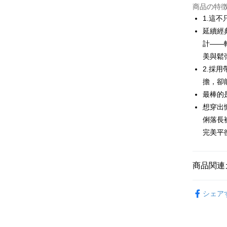
JKOPAY
商品の特
1.這
Easy Walle
延續經
計——
AFTEE
説明
美與鬆
一、 AF
2.採
ATM払い
1.お支払
擔，卻
ドウが表
2.SMS
最棒的
3.注文す
配送方法
想穿出
す。
俐落長
4.ご注文
全家取貨
員の場合は
完美平
送料無料
5.商品受
たはアプリ
付款後全
ングでお
商品関連
送料無料
代金納付期
🌹 ココ
プリをダウ
萊爾富取
シェア
以内まで
🌹 ココ
送料無料
お支払期限
▶女裝
付款後萊
もとに計算