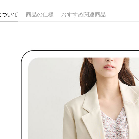
期限を延
送料無料
🌸2026 
（例：予
の有無に関
について
商品の仕様
おすすめ関連商品
🌹 ココ
7-11取貨
二、支払
送料無料
1.初回 
き、限度
付款後7-1
2.決済金額
送料無料
3.現在、
宅配
三、利用規
プロテクシ
送料無料
します。
文者の氏
離島宅配
これに限ら
送料無料
されます。
AFTEE
明』をご
AFTEE
なります。
延滞納金
後見人の同
個人情報