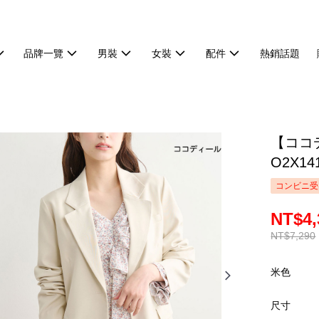
品牌一覽
男裝
女裝
配件
熱銷話題
【ココ
O2X14
コンビニ受
NT$4,
NT$7,290
米色
尺寸