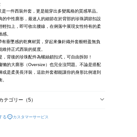
徴
不只是一件西裝外套，更是能穿出多變風格的質感單品。
t
典的中性廓形，最迷人的細節在於背部的珍珠調節扣設
輕輕扣上，即可收出腰線，在俐落中展現女性特有的柔
代金後払い
弛感。
TEE代金後払いについて
用帶有垂墜感的乾爽材質，穿起來像針織外套般輕盈無負
い方法でAFTEE代金後払いを選択すると、携帯電話認証ウィン
能維持正式西裝的挺度。
示されます。
で認証してお支払い手続を進めてください。
是，背後的珍珠配件為螺絲鎖扣式，可自由拆卸！
るときのお支払いは不要です。商品はご指定の住所に配送されま
慵懶的大廓形（Oversize）也完全沒問題。不論是搭配
褲或是柔美長洋裝，這款外套都能讓你的身形比例達到
が完了すると、携帯に支払い通知のSMSが届きます。アプリ会
付款
、AFTEE アプリプッシュ通知が届きます。
衡。
け取り時のお支払いは不要です。商品を確かめてから、SMSま
の通知に従って、4大コンビニ、またはATM/オンラインバンキ
家取貨
支払いください。
カテゴリー（5）
限は最短で 14 日以内ですので、ご注意ください。AFTEE ア
ディール
ンロードして AFTEE 会員になるとお支払い期限を最長 45 日
外套 アウター
貨付款
する
カスタマーサービス
延長できます。
ディール
✨2026 春夏商品5折起
は、ショップが請求した期日と、AFTEEで延長できる日数を
外搭
外套
爾富取貨
されます。AFTEEで注文すると、商品を受け取るまで支払い