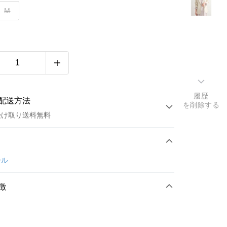
M
履歴
配送方法
を削除する
受け取り送料無料
方法
カード1回払い
ール
店頭代金引換
徴