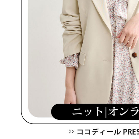
を行使し
cs_tw@netp
を、必要な
AFTEE
意いただ