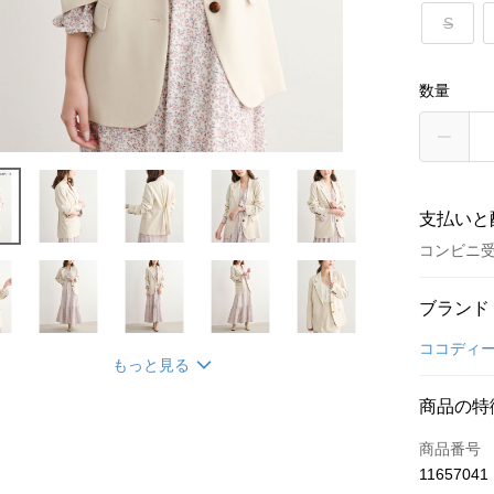
S
数量
支払いと
コンビニ
お支払い
ブランド
クレジット
ココディ
もっと見る
コンビニ
商品の特
LINE Pay
商品番号
Apple Pay
11657041