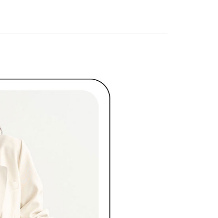
長できますが、商品を期限内に受け取れない場合があります
春夏新品
🖤ココディール
約商品や商品到着日が比較的遅い商品）。そのため、商品到着
わらず、AFTEEで指定された期限内にお支払いください。
ディール
🏷️ OUTLET SALE ｜特價
春Spring
付款
い限度額
AFTEEを ご利用の際に、認証結果及び当社の審査の結果に基づ
額が設定されます。
1取貨
は最低NT$20です。
台湾の会員のみご利用いただけます。
約「AFTEE代金後払い」（以下当サービスという）はネット
ョンズ（以下 AFTEE という）が提供し、AFTEEが代金を徴収
当サービスご利用の際に提供しなければならない個人情報（注
名、電話番号、受取人の氏名、電話番号、受取人住所を含むが
ない）は、AFTEEに渡され当サービスで必要な範囲内で利用
AFTEEの個人情報の収集、処理、利用について、詳細は
公式ホームページの『個人情報の収集、処理及び利用に関する声
参照ください（
https://aftee.tw/privacypolicy/
）。
の初回ご利用の際に、審査を通過すれば、最高額がNT$10,000に
支払い期限を過ぎた場合、その金額に基づいて年利20%の遅
が加算されます。未成年の利用者は、事前に法定代理人または
意を得ればAFTEEをご利用いただけます。
の処理、利用について疑問がある、または関連する法律の権利