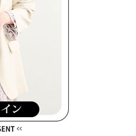
たい場合は、ネットプロテクションズ
rotections.co.jp
にご連絡ください。上記に示した個人情報
購入注文書とあわせてAFTEEにご提供いただく、または
にあなたの個人情報の収集、処理、利用を許可することににご同
けない場合は、当サービスを選択しないでください。