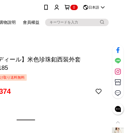
0
日本語
購物說明
會員權益
ディール】米色珍珠釦西裝外套
185
け取り送料無料
374