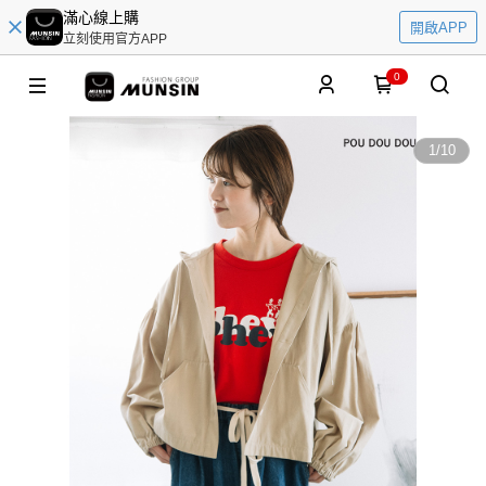
滿心線上購
開啟APP
立刻使用官方APP
0
1
/
10