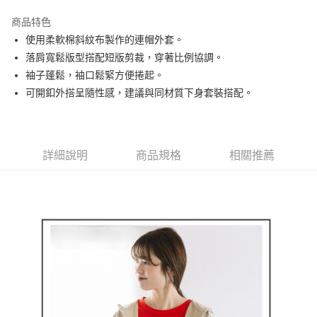
街口支付
商品特色
悠遊付
使用柔軟棉斜紋布製作的連帽外套。
AFTEE先享後付
落肩寬鬆版型搭配短版剪裁，穿著比例協調。
相關說明
袖子蓬鬆，袖口鬆緊方便捲起。
【關於「AFTEE先享後付」】
可開釦外搭呈隨性感，建議與同材質下身套裝搭配。
ATM付款
AFTEE先享後付是「在收到商品之後才付款」的支付方式。 讓您購物簡單
便利好安心！
１．簡單：不需註冊會員、不需綁卡、不需儲值。
運送方式
２．便利：只要手機號碼，簡訊認證，即可結帳。
３．安心：先確認商品／服務後，再付款。
詳細說明
商品規格
相關推薦
全家取貨付款
免運費
【「AFTEE先享後付」結帳流程】
１．於結帳方式選擇「AFTEE先享後付」後，將跳轉至「AFTEE先享後付」
付款後全家取貨
結帳頁面，進行簡訊認證並確認金額後，即可完成結帳。
２．訂單成立數日內，您將收到繳費通知簡訊。
免運費
３．收到繳費通知簡訊後14天內，點擊此簡訊中的連結，可透過四大超商／
ATM／網路銀行／等多元方式進行付款，方視為交易完成。
萊爾富取貨付款
※ 請注意：結帳手續完成當下不需立刻繳費，但若您需要取消訂單，請聯絡
免運費
購買商品的店家。未經商家同意取消之訂單仍視為有效，需透過AFTEE先享
後付繳納相關費用。
付款後萊爾富取貨
※ 交易是否成功請以「AFTEE先享後付 」之結帳頁面顯示為準，若有關於
是否繳費成功／繳費後需取消欲退款等相關疑問，請聯繫「AFTEE先享後付
免運費