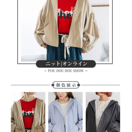
客戶支援中心」
https://netprotections.freshdesk.com/support/home
7-11取貨付款
【注意事項】
１．透過由恩沛科技股份有限公司提供之「AFTEE先享後付」服務完成之交
免運費
易，需依本服務之必要範圍內提供個人資料，並將交易相關給付款項請求債
權轉讓予恩沛科技股份有限公司。
付款後7-11取貨
２．關於個人資料處理事宜，請瀏覽以下網址：
免運費
https://aftee.tw/terms/#terms3
３．未成年的使用者請事先徵得法定代理人或監護人之同意方可使用
宅配
「AFTEE先享後付」，若未經同意申辦者引起之損失，本公司不負相關責
任。
免運費
４．使用「AFTEE先享後付」時，將依據個別帳號之用戶狀況，依本公司即
時審查核予不同之上限額度；若仍有額度不足之情形，本公司將視審查結果
離島宅配
請求用戶進行身份認證。
免運費
５．嚴禁一人註冊多個帳號或使用他人資訊註冊。若發現惡意使用之情形，
恩沛科技股份有限公司將有權停止該用戶之使用額度並採取法律行動。