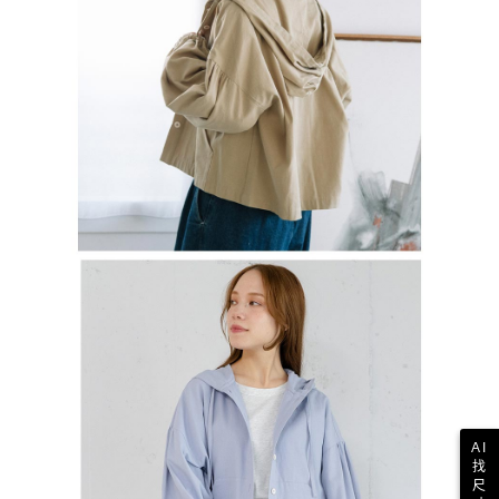
AI
找
尺