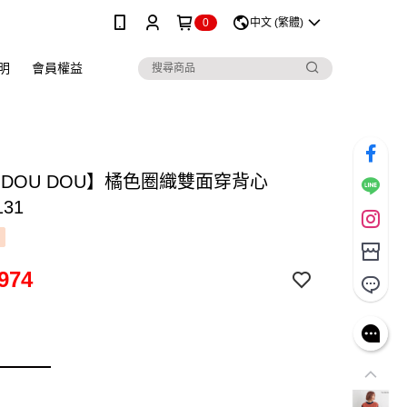
0
中文 (繁體)
明
會員權益
 DOU DOU】橘色圈織雙面穿背心
131
974