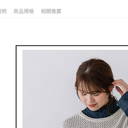
付款後全
２．訂單
🌸2026 
３．收到繳
免運費
說明
商品規格
相關推薦
🕊️ POU 
／ATM／
※ 請注意
萊爾富取
絡購買商品
先享後付
免運費
※ 交易是
是否繳費成
付款後萊
付客戶支
免運費
【注意事
7-11取貨
１．透過由
交易，需
免運費
求債權轉
２．關於
付款後7-1
https://aft
免運費
３．未成
「AFTE
宅配
任。
４．使用「
免運費
即時審查
結果請求
離島宅配
５．嚴禁
免運費
形，恩沛
動。