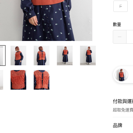
F
數量
付款與運
超取免運
付款方式
品牌