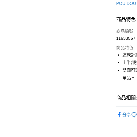
信用卡一
POU DOU
超商取貨
商品特色
LINE Pay
商品編號
Apple Pay
11633557
商品特色
街口支付
這款針
悠遊付
上半部
雙面可
AFTEE先
單品。
相關說明
【關於「A
ATM付款
AFTEE
便利好安
商品相關分
１．簡單
２．便利
運送方式
🕊️ POU 
３．安心
分享
🕊️ POU 
全家取貨
【「AFT
免運費
１．於結帳
▶女裝
付」結帳