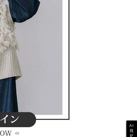
AI
找
尺