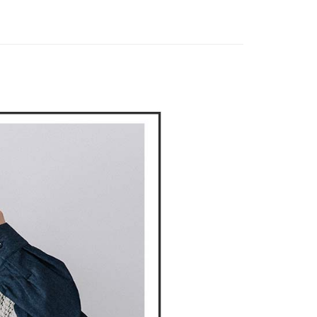
家取貨
成立數日內，您將收到繳費通知簡訊。
春夏新品
🕊️POU DOU DOU
費通知簡訊後14天內，點擊此簡訊中的連結，可透過四大超商
DOU DOU
🌿 春夏單品4折起
POU DOU DOU
網路銀行／等多元方式進行付款，方視為交易完成。
：結帳手續完成當下不需立刻繳費，但若您需要取消訂單，請聯
貨付款
的店家。未經商家同意取消之訂單仍視為有效，需透過AFTEE
繳納相關費用。
否成功請以「AFTEE先享後付 」之結帳頁面顯示為準，若有關於
功／繳費後需取消欲退款等相關疑問，請聯繫「AFTEE先享後
爾富取貨
援中心」
https://netprotections.freshdesk.com/support/home
項】
付款
恩沛科技股份有限公司提供之「AFTEE先享後付」服務完成之
依本服務之必要範圍內提供個人資料，並將交易相關給付款項請
讓予恩沛科技股份有限公司。
個人資料處理事宜，請瀏覽以下網址：
1取貨
ee.tw/terms/#terms3
年的使用者請事先徵得法定代理人或監護人之同意方可使用
E先享後付」，若未經同意申辦者引起之損失，本公司不負相關責
AFTEE先享後付」時，將依據個別帳號之用戶狀況，依本公司
核予不同之上限額度；若仍有額度不足之情形，本公司將視審查
用戶進行身份認證。
一人註冊多個帳號或使用他人資訊註冊。若發現惡意使用之情
科技股份有限公司將有權停止該用戶之使用額度並採取法律行