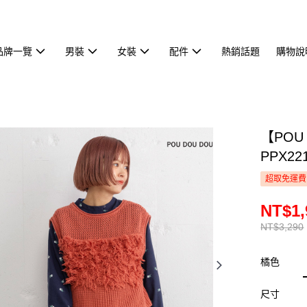
品牌一覽
男裝
女裝
配件
熱銷話題
購物說
【POU
PPX22
超取免運費
NT$1,
NT$3,290
橘色
尺寸