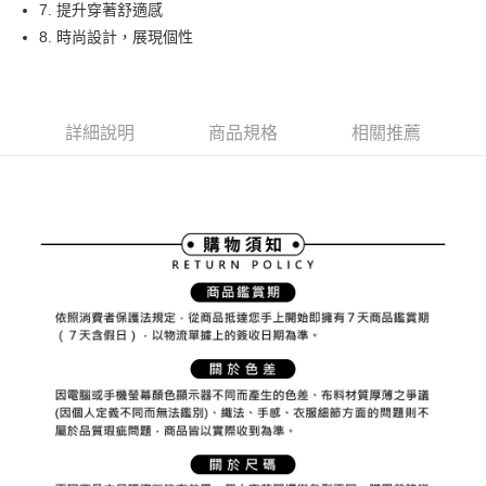
ATM付款
AFTEE先享後付是「在收到商品之後才付款」的支付方式。 讓您購物簡單
7. 提升穿著舒適感
3.實際核准額度、可分期數及費用金額請依後續交易確認頁面所載為準。
便利好安心！
8. 時尚設計，展現個性
4.訂單成立30分鐘內，如未前往確認交易或遇審核未通過，訂單將自動取
１．簡單：不需註冊會員、不需綁卡、不需儲值。
運送方式
消。如遇「轉專審核」未通過狀況，表示未達大哥付你分期系統評分，恕無
２．便利：只要手機號碼，簡訊認證，即可結帳。
法說明評估內容。
３．安心：先確認商品／服務後，再付款。
全家取貨付款
【繳款方式說明】
1.分期款項不併入電信帳單，「大哥付你分期」於每月結算日後寄送繳費提
免運費
【「AFTEE先享後付」結帳流程】
詳細說明
商品規格
相關推薦
醒簡訊。
１．於結帳方式選擇「AFTEE先享後付」後，將跳轉至「AFTEE先享後付」
2.透過簡訊連結打開帳單後，可選擇「超商條碼／台灣大直營門市／銀行轉
付款後全家取貨
結帳頁面，進行簡訊認證並確認金額後，即可完成結帳。
帳／街口支付／iPASS MONEY」等通路繳費。
２．訂單成立數日內，您將收到繳費通知簡訊。
免運費
３．收到繳費通知簡訊後14天內，點擊此簡訊中的連結，可透過四大超商／
【注意事項】
ATM／網路銀行／等多元方式進行付款，方視為交易完成。
萊爾富取貨付款
1.本服務係由「台灣大哥大股份有限公司」（以下簡稱本公司）所提供，讓
※ 請注意：結帳手續完成當下不需立刻繳費，但若您需要取消訂單，請聯絡
用戶於交易時，得透過本服務購買商品或服務，並由商店將買賣／分期付款
免運費
購買商品的店家。未經商家同意取消之訂單仍視為有效，需透過AFTEE先享
買賣價金債權讓與本公司後，依約使用本公司帳單繳交帳款。
後付繳納相關費用。
2.基於同意付款使用「大哥付你分期」之契約關係目的，商店將以您的個人
付款後萊爾富取貨
※ 交易是否成功請以「AFTEE先享後付 」之結帳頁面顯示為準，若有關於
資料（包含姓名、電話或地址）提供予台灣大哥大進項蒐集、處理及利用，
是否繳費成功／繳費後需取消欲退款等相關疑問，請聯繫「AFTEE先享後付
免運費
由本公司與您本人進行分期帳單所需資料之確認、核對及更正。
客戶支援中心」
https://netprotections.freshdesk.com/support/home
3.完整用戶服務條款，請詳閱以下連結：
https://oppay.tw/userRule
7-11取貨付款
【注意事項】
１．透過由恩沛科技股份有限公司提供之「AFTEE先享後付」服務完成之交
免運費
易，需依本服務之必要範圍內提供個人資料，並將交易相關給付款項請求債
權轉讓予恩沛科技股份有限公司。
付款後7-11取貨
２．關於個人資料處理事宜，請瀏覽以下網址：
免運費
https://aftee.tw/terms/#terms3