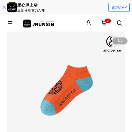
滿心線上購
開啟APP
立刻使用官方APP
0
1
/
4