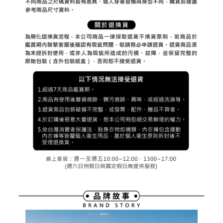
３．未成年的使用者請事先徵得法定代理人或監護人之同意方可使用
宅配
「AFTEE先享後付」，若未經同意申辦者引起之損失，本公司不負相關責
任。
免運費
４．使用「AFTEE先享後付」時，將依據個別帳號之用戶狀況，依本公司即
時審查核予不同之上限額度；若仍有額度不足之情形，本公司將視審查結果
離島宅配
請求用戶進行身份認證。
免運費
５．嚴禁一人註冊多個帳號或使用他人資訊註冊。若發現惡意使用之情形，
恩沛科技股份有限公司將有權停止該用戶之使用額度並採取法律行動。