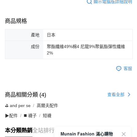
顯示電腦版詳細說明
商品規格
產地
日本
成份
聚酯纖維49%棉4 尼龍9%聚氨酯彈性纖維
2%
客服
商品相關分類 (4)
查看全部
⛳️ and per se
高爾夫配件
▶配件
◼️ 襪子
短襪
本分類熱銷
全站排行
Munsin Fashion 滿心購物