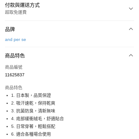
付款與運送方式
超取免運費
付款方式
品牌
信用卡一次付款
and per se
超商取貨付款
商品特色
LINE Pay
商品編號
Apple Pay
11625837
街口支付
商品特色
悠遊付
1. 日本製，品質保證
大哥付你分期
2. 吸汗速乾，保持乾爽
相關說明
3. 抗菌防臭，清新無味
【大哥付你分期使用說明】
4. 底部緩衝絨毛，舒適貼合
AFTEE先享後付
1.本服務由台灣大哥大提供，台灣大哥大用戶可立即使用無須另外申請。
5. 日常穿著，輕鬆搭配
2.付款方式選擇「大哥付你分期」，訂單成立後會自動跳轉到大哥付的交易
相關說明
流程，驗證手機門號後，選擇欲分期的期數、繳款截止日，確認付款後即完
6. 適合各種場合使用
【關於「AFTEE先享後付」】
成交易。