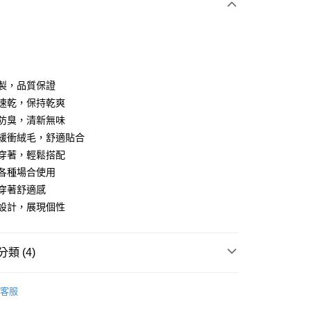
本製，品質保證
汗速乾，保持乾爽
菌防臭，清新無味
分期
底部緩衝絨毛，舒適貼合
你分期使用說明】
常穿著，輕鬆搭配
享後付
由台灣大哥大提供，台灣大哥大用戶可立即使用無須另外申請。
合各種場合使用
式選擇「大哥付你分期」，訂單成立後會自動跳轉到大哥付的交易
升穿著舒適感
證手機門號後，選擇欲分期的期數、繳款截止日，確認付款後即
FTEE先享後付」】
。
先享後付是「在收到商品之後才付款」的支付方式。 讓您購物簡單
尚設計，展現個性
准額度、可分期數及費用金額請依後續交易確認頁面所載為準。
心！
立30分鐘內，如未前往確認交易或遇審核未通過，訂單將自動取
：不需註冊會員、不需綁卡、不需儲值。
「轉專審核」未通過狀況，表示未達大哥付你分期系統評分，恕
：只要手機號碼，簡訊認證，即可結帳。
類 (4)
評估內容。
：先確認商品／服務後，再付款。
式說明】
付款
項不併入電信帳單，「大哥付你分期」於每月結算日後寄送繳費提
 se
高爾夫配件
EE先享後付」結帳流程】
客服
方式選擇「AFTEE先享後付」後，將跳轉至「AFTEE先享後
◼️ 襪子
短襪
訊連結打開帳單後，可選擇「超商條碼／台灣大直營門市／銀行轉
頁面，進行簡訊認證並確認金額後，即可完成結帳。