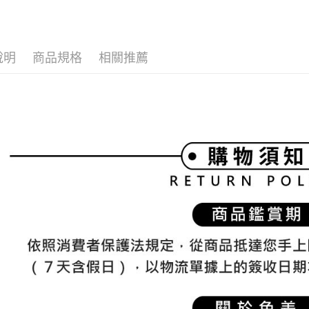
帳／街口支
付款後全
２．訂單
⛳️ and per
３．收到繳
免運費
【注意事
／ATM／
🌸2026 
1.本服務
※ 請注意
萊爾富取
用戶於交
說明
商品規格
相關推薦
絡購買商品
款買賣價
先享後付
免運費
2.基於同
※ 交易是
資料（包
是否繳費成
付款後萊
用，由本
付客戶支
免運費
3.完整用
【注意事
7-11取貨
１．透過由
交易，需
免運費
求債權轉
２．關於
付款後7-1
https://aft
免運費
３．未成
「AFTE
宅配
任。
４．使用「
免運費
即時審查
結果請求
離島宅配
５．嚴禁
免運費
形，恩沛
動。