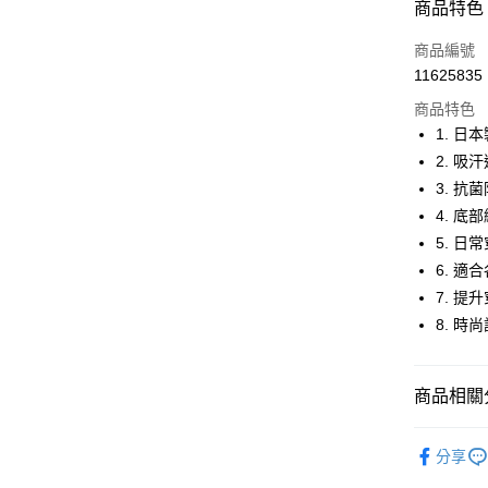
商品特色
LINE Pay
商品編號
Apple Pay
11625835
商品特色
街口支付
1. 日
悠遊付
2. 吸
3. 抗
大哥付你
4. 
相關說明
【大哥付
5. 日
AFTEE先
1.本服務
6. 適
2.付款方
相關說明
7. 提
流程，驗
【關於「A
ATM付款
完成交易
AFTEE
8. 時
3.實際核
便利好安
4.訂單成
１．簡單
消。如遇
２．便利
運送方式
商品相關分
無法說明
３．安心
【繳款方
全家取貨
1.分期款
⛳️ and per
【「AFT
醒簡訊。
分享
免運費
１．於結帳
▶配件
2.透過簡
付」結帳