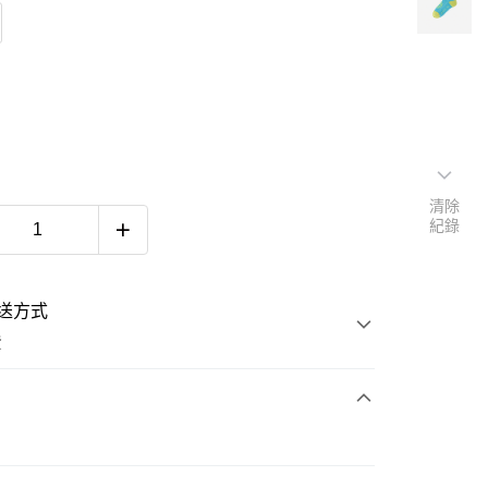
清除
紀錄
送方式
費
次付款
e
付款