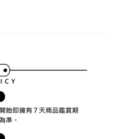
付／iPASS MONEY」等通路繳費。
家取貨
成立數日內，您將收到繳費通知簡訊。
 se
💖 2026 春夏新品
費通知簡訊後14天內，點擊此簡訊中的連結，可透過四大超商
項】
網路銀行／等多元方式進行付款，方視為交易完成。
春夏新品
⛳️ and per se
係由「台灣大哥大股份有限公司」（以下簡稱本公司）所提供，讓
：結帳手續完成當下不需立刻繳費，但若您需要取消訂單，請聯
貨付款
易時，得透過本服務購買商品或服務，並由商店將買賣／分期付
的店家。未經商家同意取消之訂單仍視為有效，需透過AFTEE
金債權讓與本公司後，依約使用本公司帳單繳交帳款。
繳納相關費用。
意付款使用「大哥付你分期」之契約關係目的，商店將以您的個人
否成功請以「AFTEE先享後付 」之結帳頁面顯示為準，若有關於
含姓名、電話或地址）提供予台灣大哥大進項蒐集、處理及利
功／繳費後需取消欲退款等相關疑問，請聯繫「AFTEE先享後
爾富取貨
公司與您本人進行分期帳單所需資料之確認、核對及更正。
援中心」
https://netprotections.freshdesk.com/support/home
戶服務條款，請詳閱以下連結：
https://oppay.tw/userRule
項】
付款
恩沛科技股份有限公司提供之「AFTEE先享後付」服務完成之
依本服務之必要範圍內提供個人資料，並將交易相關給付款項請
讓予恩沛科技股份有限公司。
個人資料處理事宜，請瀏覽以下網址：
1取貨
ee.tw/terms/#terms3
年的使用者請事先徵得法定代理人或監護人之同意方可使用
E先享後付」，若未經同意申辦者引起之損失，本公司不負相關責
AFTEE先享後付」時，將依據個別帳號之用戶狀況，依本公司
核予不同之上限額度；若仍有額度不足之情形，本公司將視審查
用戶進行身份認證。
一人註冊多個帳號或使用他人資訊註冊。若發現惡意使用之情
科技股份有限公司將有權停止該用戶之使用額度並採取法律行