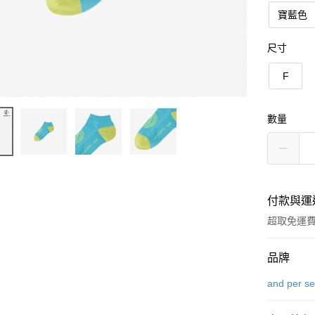
寶藍色
尺寸
F
數量
付款與運
超取免運
付款方式
品牌
信用卡一
and per s
超商取貨