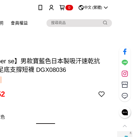
0
中文 (繁體)
明
會員權益
 per se】男款寶藍色日本製吸汗速乾抗
底支撐短襪 DGX08036
52
藍色