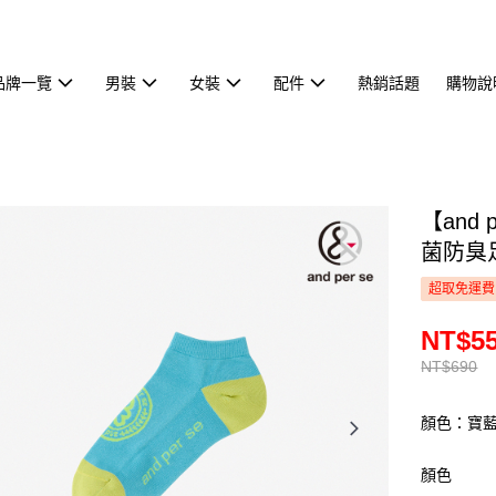
品牌一覽
男裝
女裝
配件
熱銷話題
購物說
【and
菌防臭足
超取免運費
NT$5
NT$690
顏色：寶
顏色