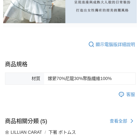
顯示電腦版詳細說明
商品規格
材質
嫘縈70%尼龍30%聚酯纖維100%
客服
商品相關分類 (5)
查看全部
🌼 LILLIAN CARAT
下著 ボトムス