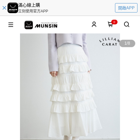
滿心線上購
開啟APP
立刻使用官方APP
0
1
/
8