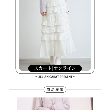
客戶支援中心」
https://netprotections.freshdesk.com/support/home
7-11取貨付款
【注意事項】
１．透過由恩沛科技股份有限公司提供之「AFTEE先享後付」服務完成之交
免運費
易，需依本服務之必要範圍內提供個人資料，並將交易相關給付款項請求債
權轉讓予恩沛科技股份有限公司。
付款後7-11取貨
２．關於個人資料處理事宜，請瀏覽以下網址：
免運費
https://aftee.tw/terms/#terms3
３．未成年的使用者請事先徵得法定代理人或監護人之同意方可使用
宅配
「AFTEE先享後付」，若未經同意申辦者引起之損失，本公司不負相關責
任。
免運費
４．使用「AFTEE先享後付」時，將依據個別帳號之用戶狀況，依本公司即
時審查核予不同之上限額度；若仍有額度不足之情形，本公司將視審查結果
離島宅配
請求用戶進行身份認證。
免運費
５．嚴禁一人註冊多個帳號或使用他人資訊註冊。若發現惡意使用之情形，
恩沛科技股份有限公司將有權停止該用戶之使用額度並採取法律行動。