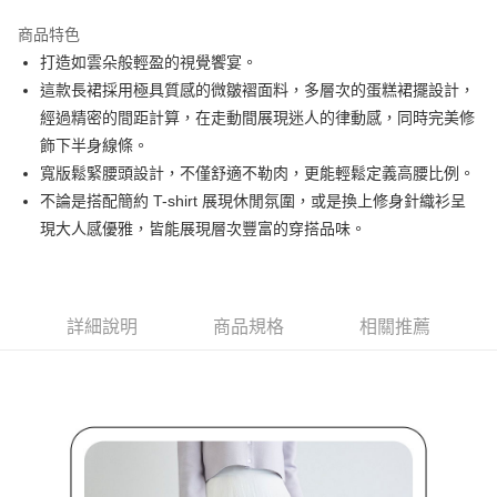
街口支付
商品特色
悠遊付
打造如雲朵般輕盈的視覺饗宴。
AFTEE先享後付
這款長裙採用極具質感的微皺褶面料，多層次的蛋糕裙擺設計，
相關說明
經過精密的間距計算，在走動間展現迷人的律動感，同時完美修
【關於「AFTEE先享後付」】
飾下半身線條。
ATM付款
AFTEE先享後付是「在收到商品之後才付款」的支付方式。 讓您購物簡單
寬版鬆緊腰頭設計，不僅舒適不勒肉，更能輕鬆定義高腰比例。
便利好安心！
１．簡單：不需註冊會員、不需綁卡、不需儲值。
不論是搭配簡約 T-shirt 展現休閒氛圍，或是換上修身針織衫呈
運送方式
２．便利：只要手機號碼，簡訊認證，即可結帳。
現大人感優雅，皆能展現層次豐富的穿搭品味。
３．安心：先確認商品／服務後，再付款。
全家取貨付款
免運費
【「AFTEE先享後付」結帳流程】
１．於結帳方式選擇「AFTEE先享後付」後，將跳轉至「AFTEE先享後付」
付款後全家取貨
結帳頁面，進行簡訊認證並確認金額後，即可完成結帳。
詳細說明
商品規格
相關推薦
２．訂單成立數日內，您將收到繳費通知簡訊。
免運費
３．收到繳費通知簡訊後14天內，點擊此簡訊中的連結，可透過四大超商／
ATM／網路銀行／等多元方式進行付款，方視為交易完成。
萊爾富取貨付款
※ 請注意：結帳手續完成當下不需立刻繳費，但若您需要取消訂單，請聯絡
免運費
購買商品的店家。未經商家同意取消之訂單仍視為有效，需透過AFTEE先享
後付繳納相關費用。
付款後萊爾富取貨
※ 交易是否成功請以「AFTEE先享後付 」之結帳頁面顯示為準，若有關於
是否繳費成功／繳費後需取消欲退款等相關疑問，請聯繫「AFTEE先享後付
免運費