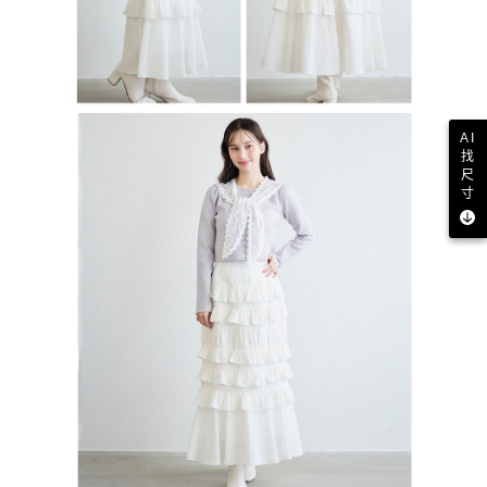
AI
找
尺
寸