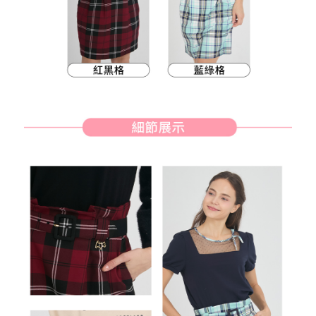
客戶支援中心」
https://netprotections.freshdesk.com/support/home
7-11取貨付款
【注意事項】
１．透過由恩沛科技股份有限公司提供之「AFTEE先享後付」服務完成之交
免運費
易，需依本服務之必要範圍內提供個人資料，並將交易相關給付款項請求債
權轉讓予恩沛科技股份有限公司。
付款後7-11取貨
２．關於個人資料處理事宜，請瀏覽以下網址：
免運費
https://aftee.tw/terms/#terms3
３．未成年的使用者請事先徵得法定代理人或監護人之同意方可使用
宅配
「AFTEE先享後付」，若未經同意申辦者引起之損失，本公司不負相關責
任。
免運費
４．使用「AFTEE先享後付」時，將依據個別帳號之用戶狀況，依本公司即
時審查核予不同之上限額度；若仍有額度不足之情形，本公司將視審查結果
離島宅配
請求用戶進行身份認證。
免運費
５．嚴禁一人註冊多個帳號或使用他人資訊註冊。若發現惡意使用之情形，
恩沛科技股份有限公司將有權停止該用戶之使用額度並採取法律行動。