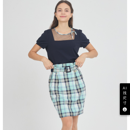
AI
找
尺
寸