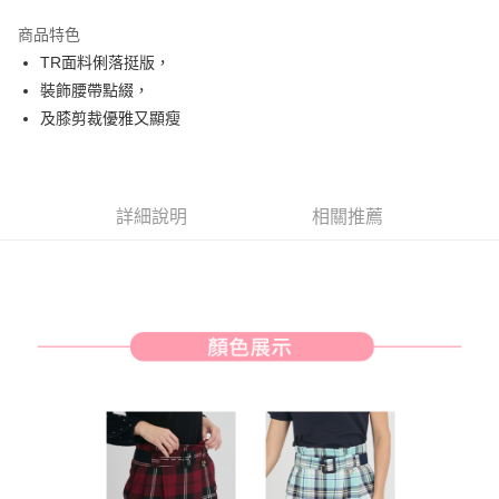
街口支付
商品特色
悠遊付
TR面料俐落挺版，
AFTEE先享後付
裝飾腰帶點綴，
相關說明
及膝剪裁優雅又顯瘦
【關於「AFTEE先享後付」】
ATM付款
AFTEE先享後付是「在收到商品之後才付款」的支付方式。 讓您購物簡單
便利好安心！
１．簡單：不需註冊會員、不需綁卡、不需儲值。
運送方式
詳細說明
相關推薦
２．便利：只要手機號碼，簡訊認證，即可結帳。
３．安心：先確認商品／服務後，再付款。
全家取貨付款
免運費
【「AFTEE先享後付」結帳流程】
１．於結帳方式選擇「AFTEE先享後付」後，將跳轉至「AFTEE先享後付」
付款後全家取貨
結帳頁面，進行簡訊認證並確認金額後，即可完成結帳。
２．訂單成立數日內，您將收到繳費通知簡訊。
免運費
３．收到繳費通知簡訊後14天內，點擊此簡訊中的連結，可透過四大超商／
ATM／網路銀行／等多元方式進行付款，方視為交易完成。
萊爾富取貨付款
※ 請注意：結帳手續完成當下不需立刻繳費，但若您需要取消訂單，請聯絡
免運費
購買商品的店家。未經商家同意取消之訂單仍視為有效，需透過AFTEE先享
後付繳納相關費用。
付款後萊爾富取貨
※ 交易是否成功請以「AFTEE先享後付 」之結帳頁面顯示為準，若有關於
是否繳費成功／繳費後需取消欲退款等相關疑問，請聯繫「AFTEE先享後付
免運費