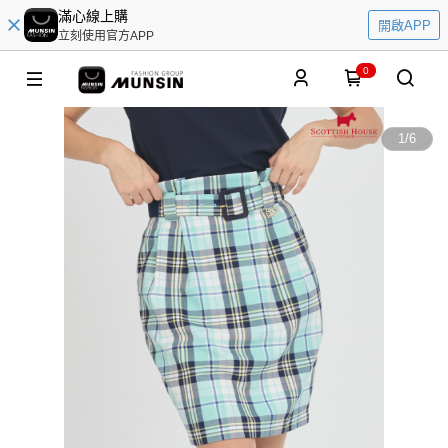
滿心線上購
開啟APP
立刻使用官方APP
0
1
/
6