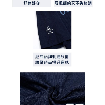
免運費
https://aftee.tw/terms/#terms3
３．未成年的使用者請事先徵得法定代理人或監護人之同意方可使用
宅配
「AFTEE先享後付」，若未經同意申辦者引起之損失，本公司不負相關責
任。
免運費
４．使用「AFTEE先享後付」時，將依據個別帳號之用戶狀況，依本公司即
時審查核予不同之上限額度；若仍有額度不足之情形，本公司將視審查結果
離島宅配
請求用戶進行身份認證。
免運費
５．嚴禁一人註冊多個帳號或使用他人資訊註冊。若發現惡意使用之情形，
恩沛科技股份有限公司將有權停止該用戶之使用額度並採取法律行動。