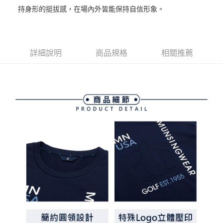
【關於「AFTEE先享後付」】
持身形的挺拔感，在場內外皆能保持自信形象。
ATM付款
AFTEE先享後付是「在收到商品之後才付款」的支付方式。 讓您購物簡單
便利好安心！
１．簡單：不需註冊會員、不需綁卡、不需儲值。
運送方式
２．便利：只要手機號碼，簡訊認證，即可結帳。
３．安心：先確認商品／服務後，再付款。
詳細說明
商品規格
相關推薦
全家取貨付款
免運費
【「AFTEE先享後付」結帳流程】
１．於結帳方式選擇「AFTEE先享後付」後，將跳轉至「AFTEE先享後付」
付款後全家取貨
結帳頁面，進行簡訊認證並確認金額後，即可完成結帳。
２．訂單成立數日內，您將收到繳費通知簡訊。
免運費
３．收到繳費通知簡訊後14天內，點擊此簡訊中的連結，可透過四大超商／
ATM／網路銀行／等多元方式進行付款，方視為交易完成。
萊爾富取貨付款
※ 請注意：結帳手續完成當下不需立刻繳費，但若您需要取消訂單，請聯絡
免運費
購買商品的店家。未經商家同意取消之訂單仍視為有效，需透過AFTEE先享
後付繳納相關費用。
付款後萊爾富取貨
※ 交易是否成功請以「AFTEE先享後付 」之結帳頁面顯示為準，若有關於
是否繳費成功／繳費後需取消欲退款等相關疑問，請聯繫「AFTEE先享後付
免運費
客戶支援中心」
https://netprotections.freshdesk.com/support/home
7-11取貨付款
【注意事項】
１．透過由恩沛科技股份有限公司提供之「AFTEE先享後付」服務完成之交
免運費
易，需依本服務之必要範圍內提供個人資料，並將交易相關給付款項請求債
權轉讓予恩沛科技股份有限公司。
付款後7-11取貨
２．關於個人資料處理事宜，請瀏覽以下網址：