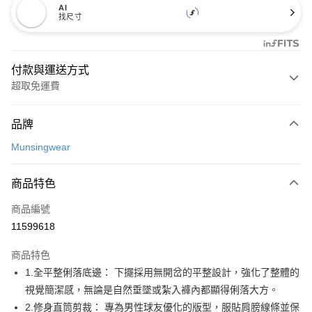
AI
找尺寸
付款與運送方式
超取免運費
付款方式
品牌
信用卡一次付款
Munsingwear
超商取貨付款
商品特色
LINE Pay
商品編號
Apple Pay
11599618
街口支付
商品特色
悠遊付
1.全平整俐落底邊： 下擺採用無開岔的平整設計，強化了整體的
AFTEE先享後付
視覺簡潔感，無論是自然垂墜或紮入褲內都顯得俐落大方。
相關說明
2.修身直筒剪裁： 專為男性球友優化的版型，服貼肩膀線條並保