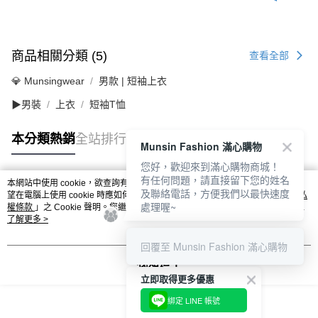
商品相關分類 (5)
查看全部
💎 Munsingwear
男款 | 短袖上衣
▶男裝
上衣
短袖T恤
本分類熱銷
全站排行
Munsin Fashion 滿心購物
您好，歡迎來到滿心購物商城！
有任何問題，請直接留下您的姓名
本網站中使用 cookie，欲查詢有關本網站使用 cookie 方式之詳情，及若您不希
及聯絡電話，方便我們以最快速度
熱門標籤
望在電腦上使用 cookie 時應如何變更電腦的 cookie 設定，請參閱本網站「
隱私
處理喔~
權條款
」之 Cookie 聲明。您繼續使用本網站即表示您同意本公司得按本網站使
用條款之 Cookie 聲明使用 cookie。
了解更多 >
回覆至 Munsin Fashion 滿心購物
我知道了
立即取得更多優惠
綁定 LINE 帳號