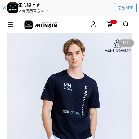
滿心線上購
開啟APP
立刻使用官方APP
0
1
/
11