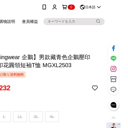
0
日本語
購物說明
會員權益
singwear 企鵝】男款藏青色企鵝壓印
印花圓領短袖T恤 MGXL2503
け取り送料無料
232
L
LL
3L
4L