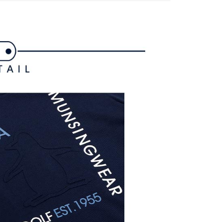
貨付款
延長できます。
は、ショップが請求した期日と、AFTEEで延長できる日数を
爾富取貨
されます。AFTEEで注文すると、商品を受け取るまで支払い
長できますが、商品を期限内に受け取れない場合があります
約商品や商品到着日が比較的遅い商品）。そのため、商品到着
わらず、AFTEEで指定された期限内にお支払いください。
付款
い限度額
AFTEEを ご利用の際に、認証結果及び当社の審査の結果に基づ
額が設定されます。
1取貨
は最低NT$20です。
台湾の会員のみご利用いただけます。
約「AFTEE代金後払い」（以下当サービスという）はネット
ョンズ（以下 AFTEE という）が提供し、AFTEEが代金を徴収
当サービスご利用の際に提供しなければならない個人情報（注
名、電話番号、受取人の氏名、電話番号、受取人住所を含むが
ない）は、AFTEEに渡され当サービスで必要な範囲内で利用
AFTEEの個人情報の収集、処理、利用について、詳細は
公式ホームページの『個人情報の収集、処理及び利用に関する声
参照ください（
https://aftee.tw/privacypolicy/
）。
の初回ご利用の際に、審査を通過すれば、最高額がNT$10,000に