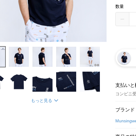
数量
支払いと
コンビニ
もっと見る
お支払い
ブランド
クレジット
Munsingw
コンビニ