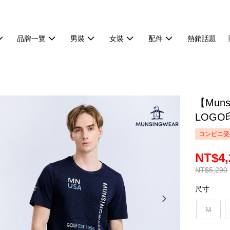
品牌一覽
男裝
女裝
配件
熱銷話題
【Mun
LOGO
コンビニ受
NT$4,
NT$5,290
尺寸
M