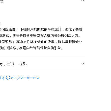
徴
徴
平整俐落底邊： 下擺採用無開岔的平整設計，強化了整體
t
簡潔感，無論是自然垂墜或紮入褲內都顯得俐落大方。
身直筒剪裁： 專為男性球友優化的版型，服貼肩膀線條並
代金後払い
形的挺拔感，在場內外皆能保持自信形象。
TEE代金後払いについて
い方法でAFTEE代金後払いを選択すると、携帯電話認証ウィン
示されます。
カテゴリー（5）
で認証してお支払い手続を進めてください。
るときのお支払いは不要です。商品はご指定の住所に配送されま
gwear
男款 | 短袖上衣
する
カスタマーサービス
が完了すると、携帯に支払い通知のSMSが届きます。アプリ会
付款
上衣
短袖T恤
、AFTEE アプリプッシュ通知が届きます。
け取り時のお支払いは不要です。商品を確かめてから、SMSま
春夏新品
🐧 Munsingwear
の通知に従って、4大コンビニ、またはATM/オンラインバンキ
家取貨
支払いください。
gwear
🌸26春夏商品
選｜精選3折起
限は最短で 14 日以内ですので、ご注意ください。AFTEE ア
🌡️熱浪來襲：涼感❎機能❎專區
上衣
ンロードして AFTEE 会員になるとお支払い期限を最長 45 日