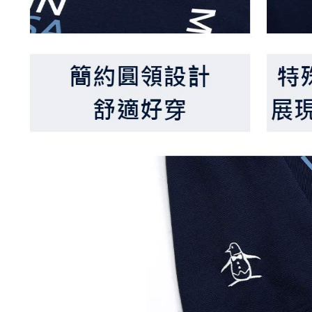
なります。
延滞納金
後見人の同
個人情報
を行使し
cs_tw@netp
を、必要な
AFTEE
意いただ