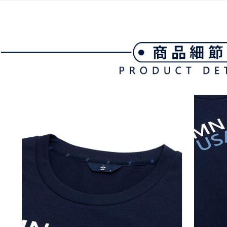
萊爾富取
以内まで
送料無料
お支払期限
付款後萊
もとに計算
期限を延
送料無料
（例：予
の有無に関
7-11取貨
二、支払
送料無料
1.初回 
き、限度
付款後7-1
2.決済金額
送料無料
3.現在、
宅配
三、利用規
プロテクシ
送料無料
します。
文者の氏
離島宅配
これに限ら
送料無料
されます。
AFTEE
明』をご
AFTEE