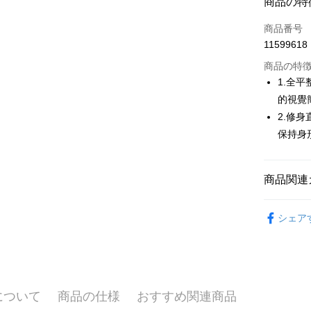
商品の特
LINE Pay
商品番号
Apple Pay
11599618
JKOPAY
商品の特
1.全
Easy Walle
的視覺
2.修
AFTEE
説明
保持身
一、 AF
ATM払い
1.お支払
ドウが表
商品関連
2.SMS
3.注文す
配送方法
💎 Munsin
す。
シェア
4.ご注文
全家取貨
▶男裝
員の場合は
送料無料
5.商品受
🌸2026 
たはアプリ
付款後全
ングでお
💎 Munsin
送料無料
について
商品の仕様
おすすめ関連商品
📍本月精
代金納付期
プリをダウ