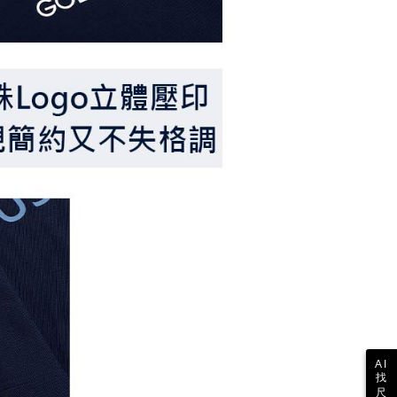
支払い期限を過ぎた場合、その金額に基づいて年利20%の遅
が加算されます。未成年の利用者は、事前に法定代理人または
意を得ればAFTEEをご利用いただけます。
の処理、利用について疑問がある、または関連する法律の権利
たい場合は、ネットプロテクションズ
rotections.co.jp
にご連絡ください。上記に示した個人情報
購入注文書とあわせてAFTEEにご提供いただく、または
にあなたの個人情報の収集、処理、利用を許可することににご同
けない場合は、当サービスを選択しないでください。
AI
找
尺