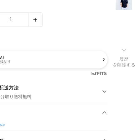
AI
履歴
找尺寸
を削除する
配送方法
受け取り送料無料
方法
カード1回払い
ear
店頭代金引換