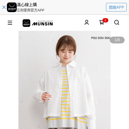
滿心線上購
開啟APP
立刻使用官方APP
0
1
/
8