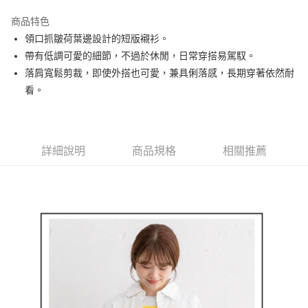
街口支付
商品特色
悠遊付
領口抓皺荷葉邊設計的短版襯衫。
AFTEE先享後付
帶有低調可愛的細節，不過於休閒，日常穿搭易駕馭。
相關說明
落肩寬鬆剪裁，即使外搭也可愛，兼具俐落感，長期穿著依然耐
【關於「AFTEE先享後付」】
看。
ATM付款
AFTEE先享後付是「在收到商品之後才付款」的支付方式。 讓您購物簡單
便利好安心！
１．簡單：不需註冊會員、不需綁卡、不需儲值。
運送方式
２．便利：只要手機號碼，簡訊認證，即可結帳。
３．安心：先確認商品／服務後，再付款。
詳細說明
商品規格
相關推薦
全家取貨付款
每筆NT$80，滿NT$2,000(含以上)免運費
【「AFTEE先享後付」結帳流程】
１．於結帳方式選擇「AFTEE先享後付」後，將跳轉至「AFTEE先享後付」
付款後全家取貨
結帳頁面，進行簡訊認證並確認金額後，即可完成結帳。
２．訂單成立數日內，您將收到繳費通知簡訊。
每筆NT$80，滿NT$2,000(含以上)免運費
３．收到繳費通知簡訊後14天內，點擊此簡訊中的連結，可透過四大超商／
ATM／網路銀行／等多元方式進行付款，方視為交易完成。
萊爾富取貨付款
※ 請注意：結帳手續完成當下不需立刻繳費，但若您需要取消訂單，請聯絡
每筆NT$80，滿NT$2,000(含以上)免運費
購買商品的店家。未經商家同意取消之訂單仍視為有效，需透過AFTEE先享
後付繳納相關費用。
付款後萊爾富取貨
※ 交易是否成功請以「AFTEE先享後付 」之結帳頁面顯示為準，若有關於
是否繳費成功／繳費後需取消欲退款等相關疑問，請聯繫「AFTEE先享後付
每筆NT$80，滿NT$2,000(含以上)免運費