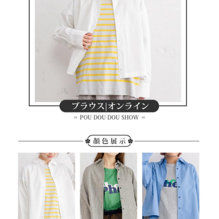
客戶支援中心」
https://netprotections.freshdesk.com/support/home
7-11取貨付款
【注意事項】
１．透過由恩沛科技股份有限公司提供之「AFTEE先享後付」服務完成之交
每筆NT$80，滿NT$2,000(含以上)免運費
易，需依本服務之必要範圍內提供個人資料，並將交易相關給付款項請求債
權轉讓予恩沛科技股份有限公司。
付款後7-11取貨
２．關於個人資料處理事宜，請瀏覽以下網址：
每筆NT$80，滿NT$2,000(含以上)免運費
https://aftee.tw/terms/#terms3
３．未成年的使用者請事先徵得法定代理人或監護人之同意方可使用
宅配
「AFTEE先享後付」，若未經同意申辦者引起之損失，本公司不負相關責
任。
每筆NT$80，滿NT$2,000(含以上)免運費
４．使用「AFTEE先享後付」時，將依據個別帳號之用戶狀況，依本公司即
時審查核予不同之上限額度；若仍有額度不足之情形，本公司將視審查結果
離島宅配
請求用戶進行身份認證。
每筆NT$280，滿NT$2,000(含以上)免運費
５．嚴禁一人註冊多個帳號或使用他人資訊註冊。若發現惡意使用之情形，
恩沛科技股份有限公司將有權停止該用戶之使用額度並採取法律行動。