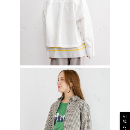
AI
找
尺