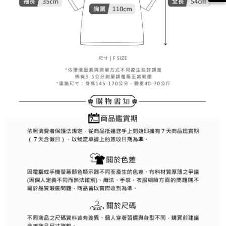
客戶支援中心」
https://netprotections.freshdesk.com/support/home
7-11取貨付款
【注意事項】
１．透過由恩沛科技股份有限公司提供之「AFTEE先享後付」服務完成之交
免運費
易，需依本服務之必要範圍內提供個人資料，並將交易相關給付款項請求債
權轉讓予恩沛科技股份有限公司。
付款後7-11取貨
２．關於個人資料處理事宜，請瀏覽以下網址：
免運費
https://aftee.tw/terms/#terms3
３．未成年的使用者請事先徵得法定代理人或監護人之同意方可使用
宅配
「AFTEE先享後付」，若未經同意申辦者引起之損失，本公司不負相關責
任。
免運費
４．使用「AFTEE先享後付」時，將依據個別帳號之用戶狀況，依本公司即
時審查核予不同之上限額度；若仍有額度不足之情形，本公司將視審查結果
離島宅配
請求用戶進行身份認證。
免運費
５．嚴禁一人註冊多個帳號或使用他人資訊註冊。若發現惡意使用之情形，
恩沛科技股份有限公司將有權停止該用戶之使用額度並採取法律行動。