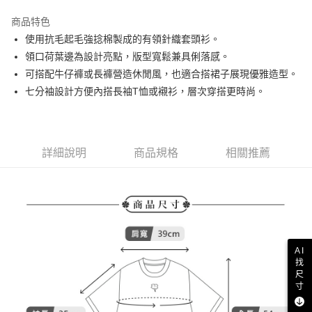
街口支付
商品特色
悠遊付
使用抗毛起毛強捻棉製成的有領針織套頭衫。
AFTEE先享後付
領口荷葉邊為設計亮點，版型寬鬆兼具俐落感。
相關說明
可搭配牛仔褲或長褲營造休閒風，也適合搭裙子展現優雅造型。
【關於「AFTEE先享後付」】
七分袖設計方便內搭長袖T恤或襯衫，層次穿搭更時尚。
ATM付款
AFTEE先享後付是「在收到商品之後才付款」的支付方式。 讓您購物簡單
便利好安心！
１．簡單：不需註冊會員、不需綁卡、不需儲值。
運送方式
２．便利：只要手機號碼，簡訊認證，即可結帳。
３．安心：先確認商品／服務後，再付款。
詳細說明
商品規格
相關推薦
全家取貨付款
免運費
【「AFTEE先享後付」結帳流程】
１．於結帳方式選擇「AFTEE先享後付」後，將跳轉至「AFTEE先享後付」
付款後全家取貨
結帳頁面，進行簡訊認證並確認金額後，即可完成結帳。
２．訂單成立數日內，您將收到繳費通知簡訊。
免運費
３．收到繳費通知簡訊後14天內，點擊此簡訊中的連結，可透過四大超商／
ATM／網路銀行／等多元方式進行付款，方視為交易完成。
萊爾富取貨付款
※ 請注意：結帳手續完成當下不需立刻繳費，但若您需要取消訂單，請聯絡
AI
免運費
購買商品的店家。未經商家同意取消之訂單仍視為有效，需透過AFTEE先享
找
後付繳納相關費用。
尺
寸
付款後萊爾富取貨
※ 交易是否成功請以「AFTEE先享後付 」之結帳頁面顯示為準，若有關於
是否繳費成功／繳費後需取消欲退款等相關疑問，請聯繫「AFTEE先享後付
免運費