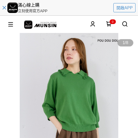
滿心線上購
開啟APP
立刻使用官方APP
0
1
/
8