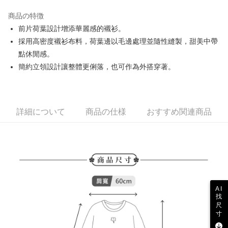
JKOPAY
商品の特徴
Easy Wallet
前片荷葉設計增添華麗感的襯衫。
AFTEE代金後払い
採用高密度襯衫布料，荷葉邊以毛邊處理並隨性縫製，甜美中帶
説明
點休閒感。
一、 AFTEE代金後払いについて
簡約立領設計讓整體更俐落，也可作為外搭穿著。
ATM払い
1.お支払い方法でAFTEE代金後払いを選択すると、携帯電話認証ウィンド
ウが表示されます。
2.SMSで認証してお支払い手続を進めてください。
配送方法
3.注文するときのお支払いは不要です。商品はご指定の住所に配送されま
す。
全家取貨付款
詳細について
商品の仕様
おすすめ関連商品
4.ご注文が完了すると、携帯に支払い通知のSMSが届きます。アプリ会員
送料無料
の場合は、AFTEE アプリプッシュ通知が届きます。
5.商品受け取り時のお支払いは不要です。商品を確かめてから、SMSまた
付款後全家取貨
はアプリの通知に従って、4大コンビニ、またはATM/オンラインバンキン
グでお支払いください。
送料無料
代金納付期限は最短で 14 日以内ですので、ご注意ください。AFTEE アプ
萊爾富取貨付款
リをダウンロードして AFTEE 会員になるとお支払い期限を最長 45 日以内
AI
送料無料
まで延長できます。
找
尺
付款後萊爾富取貨
お支払期限は、ショップが請求した期日と、AFTEEで延長できる日数をも
寸
とに計算されます。AFTEEで注文すると、商品を受け取るまで支払い期限
送料無料
を延長できますが、商品を期限内に受け取れない場合があります（例：予