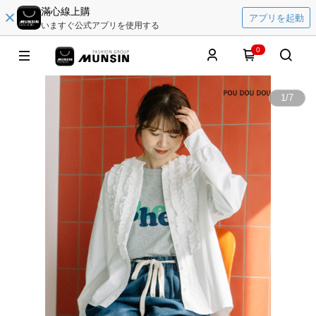
滿心線上購
アプリを起動
いますぐ公式アプリを使用する
0
1
/
7