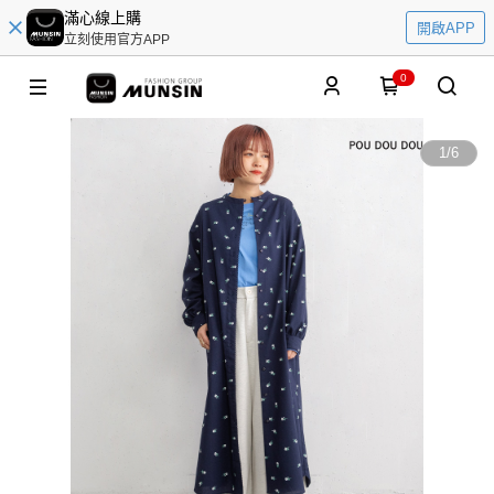
滿心線上購
開啟APP
立刻使用官方APP
0
1
/
6