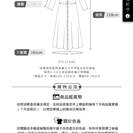
客戶支援中心」
https://netprotections.freshdesk.com/support/home
尺
7-11取貨付款
寸
【注意事項】
１．透過由恩沛科技股份有限公司提供之「AFTEE先享後付」服務完成之交
免運費
易，需依本服務之必要範圍內提供個人資料，並將交易相關給付款項請求債
權轉讓予恩沛科技股份有限公司。
付款後7-11取貨
２．關於個人資料處理事宜，請瀏覽以下網址：
免運費
https://aftee.tw/terms/#terms3
３．未成年的使用者請事先徵得法定代理人或監護人之同意方可使用
宅配
「AFTEE先享後付」，若未經同意申辦者引起之損失，本公司不負相關責
任。
免運費
４．使用「AFTEE先享後付」時，將依據個別帳號之用戶狀況，依本公司即
時審查核予不同之上限額度；若仍有額度不足之情形，本公司將視審查結果
離島宅配
請求用戶進行身份認證。
免運費
５．嚴禁一人註冊多個帳號或使用他人資訊註冊。若發現惡意使用之情形，
恩沛科技股份有限公司將有權停止該用戶之使用額度並採取法律行動。