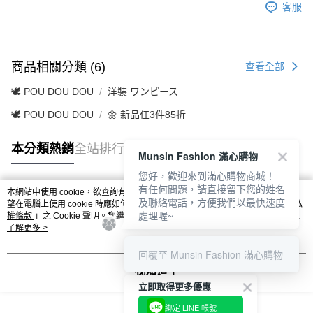
客服
商品相關分類 (6)
查看全部
🕊️ POU DOU DOU
洋裝 ワンピース
🕊️ POU DOU DOU
🌼 新品任3件85折
本分類熱銷
全站排行
Munsin Fashion 滿心購物
您好，歡迎來到滿心購物商城！
有任何問題，請直接留下您的姓名
本網站中使用 cookie，欲查詢有關本網站使用 cookie 方式之詳情，及若您不希
及聯絡電話，方便我們以最快速度
熱門標籤
望在電腦上使用 cookie 時應如何變更電腦的 cookie 設定，請參閱本網站「
隱私
處理喔~
權條款
」之 Cookie 聲明。您繼續使用本網站即表示您同意本公司得按本網站使
用條款之 Cookie 聲明使用 cookie。
了解更多 >
回覆至 Munsin Fashion 滿心購物
我知道了
立即取得更多優惠
綁定 LINE 帳號