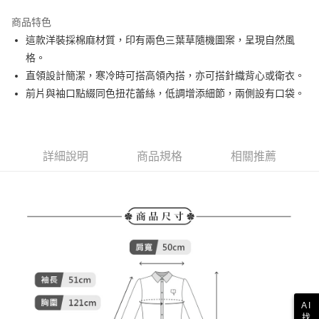
街口支付
商品特色
悠遊付
這款洋裝採棉麻材質，印有兩色三葉草隨機圖案，呈現自然風
AFTEE先享後付
格。
相關說明
直領設計簡潔，寒冷時可搭高領內搭，亦可搭針織背心或衛衣。
【關於「AFTEE先享後付」】
前片與袖口點綴同色扭花蕾絲，低調增添細節，兩側設有口袋。
ATM付款
AFTEE先享後付是「在收到商品之後才付款」的支付方式。 讓您購物簡單
便利好安心！
１．簡單：不需註冊會員、不需綁卡、不需儲值。
運送方式
２．便利：只要手機號碼，簡訊認證，即可結帳。
３．安心：先確認商品／服務後，再付款。
詳細說明
商品規格
相關推薦
全家取貨付款
免運費
【「AFTEE先享後付」結帳流程】
１．於結帳方式選擇「AFTEE先享後付」後，將跳轉至「AFTEE先享後付」
付款後全家取貨
結帳頁面，進行簡訊認證並確認金額後，即可完成結帳。
２．訂單成立數日內，您將收到繳費通知簡訊。
免運費
３．收到繳費通知簡訊後14天內，點擊此簡訊中的連結，可透過四大超商／
ATM／網路銀行／等多元方式進行付款，方視為交易完成。
萊爾富取貨付款
※ 請注意：結帳手續完成當下不需立刻繳費，但若您需要取消訂單，請聯絡
免運費
購買商品的店家。未經商家同意取消之訂單仍視為有效，需透過AFTEE先享
後付繳納相關費用。
付款後萊爾富取貨
※ 交易是否成功請以「AFTEE先享後付 」之結帳頁面顯示為準，若有關於
AI
是否繳費成功／繳費後需取消欲退款等相關疑問，請聯繫「AFTEE先享後付
免運費
找