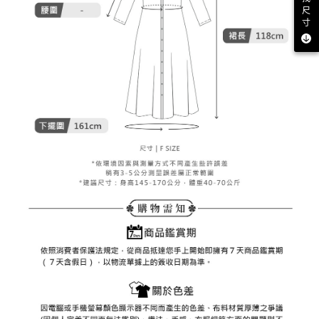
客戶支援中心」
https://netprotections.freshdesk.com/support/home
尺
7-11取貨付款
寸
【注意事項】
１．透過由恩沛科技股份有限公司提供之「AFTEE先享後付」服務完成之交
免運費
易，需依本服務之必要範圍內提供個人資料，並將交易相關給付款項請求債
權轉讓予恩沛科技股份有限公司。
付款後7-11取貨
２．關於個人資料處理事宜，請瀏覽以下網址：
免運費
https://aftee.tw/terms/#terms3
３．未成年的使用者請事先徵得法定代理人或監護人之同意方可使用
宅配
「AFTEE先享後付」，若未經同意申辦者引起之損失，本公司不負相關責
任。
免運費
４．使用「AFTEE先享後付」時，將依據個別帳號之用戶狀況，依本公司即
時審查核予不同之上限額度；若仍有額度不足之情形，本公司將視審查結果
離島宅配
請求用戶進行身份認證。
免運費
５．嚴禁一人註冊多個帳號或使用他人資訊註冊。若發現惡意使用之情形，
恩沛科技股份有限公司將有權停止該用戶之使用額度並採取法律行動。