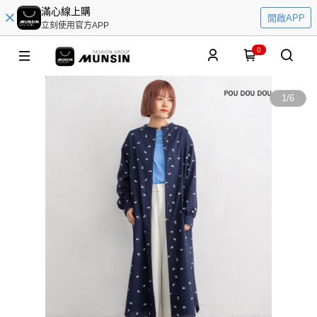
滿心線上購
開啟APP
立刻使用官方APP
0
1
/
6