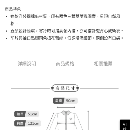
街口支付
商品特色
悠遊付
這款洋裝採棉麻材質，印有兩色三葉草隨機圖案，呈現自然風
AFTEE先享後付
格。
相關說明
直領設計簡潔，寒冷時可搭高領內搭，亦可搭針織背心或衛衣。
【關於「AFTEE先享後付」】
前片與袖口點綴同色扭花蕾絲，低調增添細節，兩側設有口袋。
ATM付款
AFTEE先享後付是「在收到商品之後才付款」的支付方式。 讓您購物簡單
便利好安心！
１．簡單：不需註冊會員、不需綁卡、不需儲值。
運送方式
２．便利：只要手機號碼，簡訊認證，即可結帳。
３．安心：先確認商品／服務後，再付款。
詳細說明
商品規格
相關推薦
全家取貨付款
免運費
【「AFTEE先享後付」結帳流程】
１．於結帳方式選擇「AFTEE先享後付」後，將跳轉至「AFTEE先享後付」
付款後全家取貨
結帳頁面，進行簡訊認證並確認金額後，即可完成結帳。
２．訂單成立數日內，您將收到繳費通知簡訊。
免運費
３．收到繳費通知簡訊後14天內，點擊此簡訊中的連結，可透過四大超商／
ATM／網路銀行／等多元方式進行付款，方視為交易完成。
萊爾富取貨付款
※ 請注意：結帳手續完成當下不需立刻繳費，但若您需要取消訂單，請聯絡
免運費
購買商品的店家。未經商家同意取消之訂單仍視為有效，需透過AFTEE先享
後付繳納相關費用。
付款後萊爾富取貨
※ 交易是否成功請以「AFTEE先享後付 」之結帳頁面顯示為準，若有關於
AI
是否繳費成功／繳費後需取消欲退款等相關疑問，請聯繫「AFTEE先享後付
免運費
找