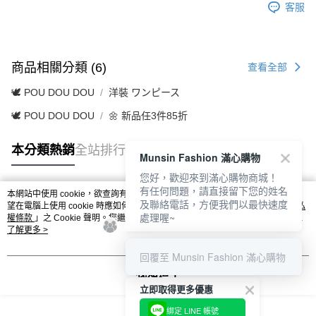
客服
商品相關分類 (6)
查看全部
🕊️ POU DOU DOU
洋裝 ワンピース
🕊️ POU DOU DOU
🌼 新品任3件85折
本分類熱銷
全站排行
Munsin Fashion 滿心購物
您好，歡迎來到滿心購物商城！
有任何問題，請直接留下您的姓名
本網站中使用 cookie，欲查詢有關本網站使用 cookie 方式之詳情，及若您不希
及聯絡電話，方便我們以最快速度
熱門標籤
望在電腦上使用 cookie 時應如何變更電腦的 cookie 設定，請參閱本網站「
隱私
處理喔~
權條款
」之 Cookie 聲明。您繼續使用本網站即表示您同意本公司得按本網站使
用條款之 Cookie 聲明使用 cookie。
了解更多 >
回覆至 Munsin Fashion 滿心購物
我知道了
立即取得更多優惠
綁定 LINE 帳號