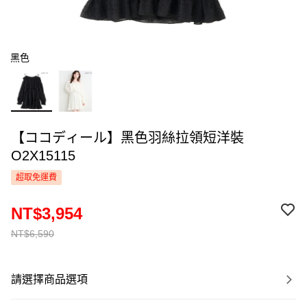
黑色
【ココディール】黑色羽絲拉領短洋裝
O2X15115
超取免運費
NT$3,954
NT$6,590
請選擇商品選項