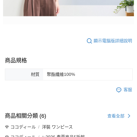
顯示電腦版詳細說明
商品規格
材質
聚酯纖維100%
客服
商品相關分類 (6)
查看全部
🌹 ココディール
洋裝 ワンピース
🌹 ココディール
✨2026 春夏商品5折起