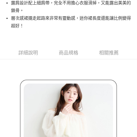
露肩設計配上細肩帶，完全不用擔心衣服滑掉，又能露出美美的
３．安心：先確認商品／服務後，再付款。
全家取貨付款
鎖骨。
免運費
【「AFTEE先享後付」結帳流程】
層次感裙擺走起路來非常有靈動感，迷你裙長度還能讓比例變得
１．於結帳方式選擇「AFTEE先享後付」後，將跳轉至「AFTEE先享後付」
超好！
付款後全家取貨
結帳頁面，進行簡訊認證並確認金額後，即可完成結帳。
２．訂單成立數日內，您將收到繳費通知簡訊。
免運費
３．收到繳費通知簡訊後14天內，點擊此簡訊中的連結，可透過四大超商／
ATM／網路銀行／等多元方式進行付款，方視為交易完成。
萊爾富取貨付款
※ 請注意：結帳手續完成當下不需立刻繳費，但若您需要取消訂單，請聯絡
詳細說明
商品規格
相關推薦
免運費
購買商品的店家。未經商家同意取消之訂單仍視為有效，需透過AFTEE先享
後付繳納相關費用。
付款後萊爾富取貨
※ 交易是否成功請以「AFTEE先享後付 」之結帳頁面顯示為準，若有關於
是否繳費成功／繳費後需取消欲退款等相關疑問，請聯繫「AFTEE先享後付
免運費
客戶支援中心」
https://netprotections.freshdesk.com/support/home
7-11取貨付款
【注意事項】
１．透過由恩沛科技股份有限公司提供之「AFTEE先享後付」服務完成之交
免運費
易，需依本服務之必要範圍內提供個人資料，並將交易相關給付款項請求債
權轉讓予恩沛科技股份有限公司。
付款後7-11取貨
２．關於個人資料處理事宜，請瀏覽以下網址：
免運費
https://aftee.tw/terms/#terms3
３．未成年的使用者請事先徵得法定代理人或監護人之同意方可使用
宅配
「AFTEE先享後付」，若未經同意申辦者引起之損失，本公司不負相關責
任。
免運費