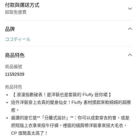
付款與運送方式
超取免運費
付款方式
品牌
信用卡一次付款
ココディール
超商取貨付款
商品特色
LINE Pay
商品編號
Apple Pay
11592939
街口支付
商品特色
悠遊付
【 浪漫指數破表！是洋裝也是套裝的 Fluffy 迷你裙 】
AFTEE先享後付
這件洋裝穿上去真的變身仙女！Fluffy 素材摸起來軟綿綿的超療
相關說明
癒。
【關於「AFTEE先享後付」】
最讚的是它是**「分離式設計」**：你可以成套穿去約會，或是
ATM付款
AFTEE先享後付是「在收到商品之後才付款」的支付方式。 讓您購物簡單
把短版上衣拿來搭牛仔褲，裡面的細肩帶洋裝拿來搭大毛衣，
便利好安心！
１．簡單：不需註冊會員、不需綁卡、不需儲值。
CP 值簡直太高了！
運送方式
２．便利：只要手機號碼，簡訊認證，即可結帳。