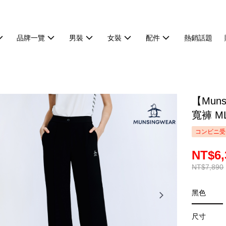
品牌一覽
男裝
女裝
配件
熱銷話題
【Mun
寬褲 ML
コンビニ受
NT$6,
NT$7,890
黑色
尺寸