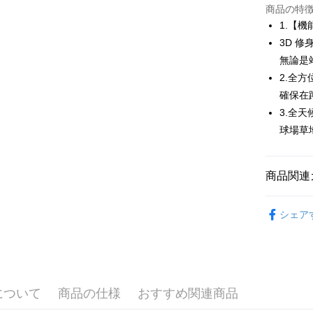
JKOPAY
商品の特
1.【
Easy Walle
3D 
無論是
AFTEE
説明
2.全
一、 AF
確保在
ATM払い
1.お支払
3.全
ドウが表
2.SMS
球場草
3.注文す
配送方法
す。
4.ご注文
全家取貨
商品関連
員の場合は
送料無料
5.商品受
💎 Munsin
たはアプリ
シェア
付款後全
ングでお
▶女裝
送料無料
代金納付期
🌸2026 
プリをダウ
萊爾富取
以内まで
💎 Munsin
送料無料
について
商品の仕様
おすすめ関連商品
お支払期限
付款後萊
もとに計算