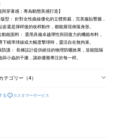
徴
機能與穿著感：專為動態美感打造】
t
修身版型： 針對女性曲線優化的立體剪裁，完美服貼臀腿，
站姿還是揮桿後的收桿動作，都能展現俐落身形。
代金後払い
方位動能面料： 選用具備卓越彈性與回復力的機能布料，
TEE代金後払いについて
蹲下瞄準球線或大幅度擊球時，靈活自在無拘束。
い方法でAFTEE代金後払いを選択すると、携帯電話認証ウィン
天候防護： 長褲設計提供絕佳的物理防曬效果，並能阻隔
示されます。
で認証してお支払い手続を進めてください。
地與小蟲的干擾，讓妳優雅專注於每一桿。
るときのお支払いは不要です。商品はご指定の住所に配送されま
が完了すると、携帯に支払い通知のSMSが届きます。アプリ会
付款
カテゴリー（4）
、AFTEE アプリプッシュ通知が届きます。
け取り時のお支払いは不要です。商品を確かめてから、SMSま
gwear
女款 | 長褲/短褲
の通知に従って、4大コンビニ、またはATM/オンラインバンキ
する
カスタマーサービス
家取貨
支払いください。
褲裝
長褲
限は最短で 14 日以内ですので、ご注意ください。AFTEE ア
春夏新品
🐧 Munsingwear
ンロードして AFTEE 会員になるとお支払い期限を最長 45 日
貨付款
延長できます。
gwear
🌸26春夏商品
は、ショップが請求した期日と、AFTEEで延長できる日数を
爾富取貨
されます。AFTEEで注文すると、商品を受け取るまで支払い