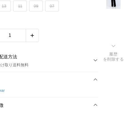
13
11
09
07
履歴
配送方法
を削除する
受け取り送料無料
方法
カード1回払い
ear
店頭代金引換
徴