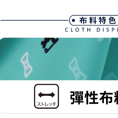
期限を延
送料無料
（例：予
の有無に関
7-11取貨
二、支払
送料無料
1.初回 
き、限度
付款後7-1
2.決済金額
送料無料
3.現在、
宅配
三、利用規
プロテクシ
送料無料
します。
文者の氏
離島宅配
これに限ら
送料無料
されます。
AFTEE
明』をご
AFTEE
なります。
延滞納金
後見人の同
個人情報