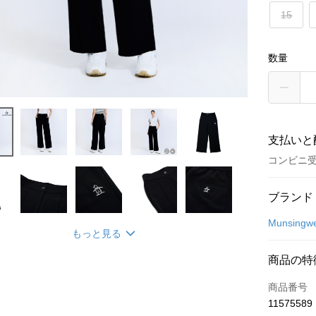
15
数量
支払いと
コンビニ
お支払い
ブランド
クレジット
Munsingw
もっと見る
コンビニ
商品の特
LINE Pay
商品番号
Apple Pay
11575589