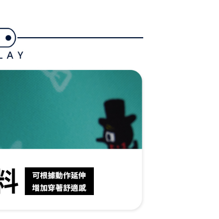
長できますが、商品を期限内に受け取れない場合があります
約商品や商品到着日が比較的遅い商品）。そのため、商品到着
わらず、AFTEEで指定された期限内にお支払いください。
付款
い限度額
AFTEEを ご利用の際に、認証結果及び当社の審査の結果に基づ
額が設定されます。
1取貨
は最低NT$20です。
台湾の会員のみご利用いただけます。
約「AFTEE代金後払い」（以下当サービスという）はネット
ョンズ（以下 AFTEE という）が提供し、AFTEEが代金を徴収
当サービスご利用の際に提供しなければならない個人情報（注
名、電話番号、受取人の氏名、電話番号、受取人住所を含むが
ない）は、AFTEEに渡され当サービスで必要な範囲内で利用
AFTEEの個人情報の収集、処理、利用について、詳細は
公式ホームページの『個人情報の収集、処理及び利用に関する声
参照ください（
https://aftee.tw/privacypolicy/
）。
の初回ご利用の際に、審査を通過すれば、最高額がNT$10,000に
支払い期限を過ぎた場合、その金額に基づいて年利20%の遅
が加算されます。未成年の利用者は、事前に法定代理人または
意を得ればAFTEEをご利用いただけます。
の処理、利用について疑問がある、または関連する法律の権利