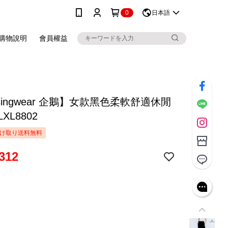
0
日本語
購物說明
會員權益
singwear 企鵝】女款黑色柔軟舒適休閒
XL8802
け取り送料無料
312