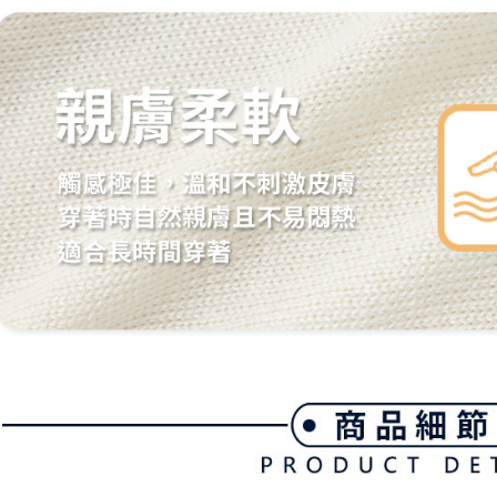
を行使し
cs_tw@netp
を、必要な
AFTEE
意いただ