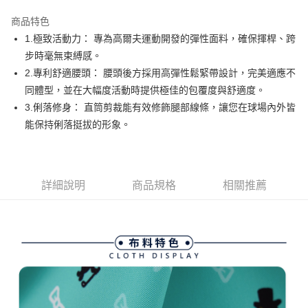
街口支付
商品特色
悠遊付
1.極致活動力： 專為高爾夫運動開發的彈性面料，確保揮桿、跨
AFTEE先享後付
步時毫無束縛感。
相關說明
2.專利舒適腰頭： 腰頭後方採用高彈性鬆緊帶設計，完美適應不
【關於「AFTEE先享後付」】
同體型，並在大幅度活動時提供極佳的包覆度與舒適度。
ATM付款
AFTEE先享後付是「在收到商品之後才付款」的支付方式。 讓您購物簡單
3.俐落修身： 直筒剪裁能有效修飾腿部線條，讓您在球場內外皆
便利好安心！
１．簡單：不需註冊會員、不需綁卡、不需儲值。
能保持俐落挺拔的形象。
運送方式
２．便利：只要手機號碼，簡訊認證，即可結帳。
３．安心：先確認商品／服務後，再付款。
全家取貨付款
免運費
【「AFTEE先享後付」結帳流程】
１．於結帳方式選擇「AFTEE先享後付」後，將跳轉至「AFTEE先享後付」
詳細說明
商品規格
相關推薦
付款後全家取貨
結帳頁面，進行簡訊認證並確認金額後，即可完成結帳。
２．訂單成立數日內，您將收到繳費通知簡訊。
免運費
３．收到繳費通知簡訊後14天內，點擊此簡訊中的連結，可透過四大超商／
ATM／網路銀行／等多元方式進行付款，方視為交易完成。
萊爾富取貨付款
※ 請注意：結帳手續完成當下不需立刻繳費，但若您需要取消訂單，請聯絡
免運費
購買商品的店家。未經商家同意取消之訂單仍視為有效，需透過AFTEE先享
後付繳納相關費用。
付款後萊爾富取貨
※ 交易是否成功請以「AFTEE先享後付 」之結帳頁面顯示為準，若有關於
是否繳費成功／繳費後需取消欲退款等相關疑問，請聯繫「AFTEE先享後付
免運費