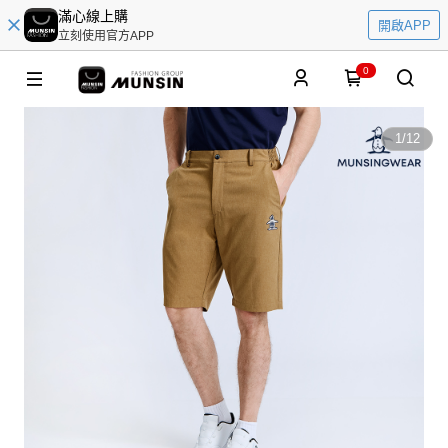
滿心線上購
開啟APP
立刻使用官方APP
0
1
/
12