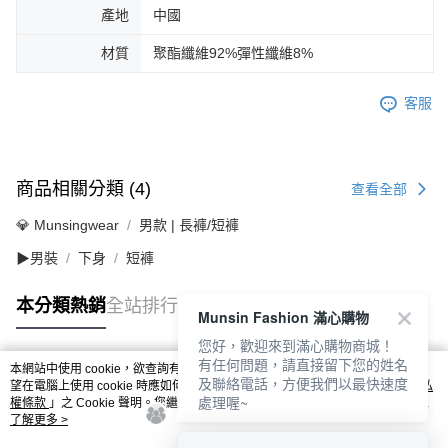
產地
中國
材質
聚酯纖維92%彈性纖維8%
客服
商品相關分類 (4)
查看全部
💎 Munsingwear
男款 | 長褲/短褲
▶男裝
下身
短褲
本分類熱銷
全站排行
Munsin Fashion 滿心購物
您好，歡迎來到滿心購物商城！
有任何問題，請直接留下您的姓名
本網站中使用 cookie，欲查詢有關本網站使用 cookie 方式之詳情，及若您不希
及聯絡電話，方便我們以最快速度
熱門標籤
望在電腦上使用 cookie 時應如何變更電腦的 cookie 設定，請參閱本網站「
隱私
處理喔~
權條款
」之 Cookie 聲明。您繼續使用本網站即表示您同意本公司得按本網站使
用條款之 Cookie 聲明使用 cookie。
了解更多 >