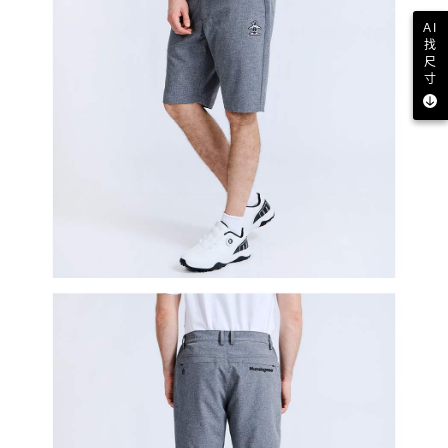
AI
找
尺
寸