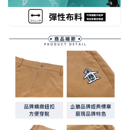
客戶支援中心」
https://netprotections.freshdesk.com/support/home
7-11取貨付款
【注意事項】
１．透過由恩沛科技股份有限公司提供之「AFTEE先享後付」服務完成之交
免運費
易，需依本服務之必要範圍內提供個人資料，並將交易相關給付款項請求債
權轉讓予恩沛科技股份有限公司。
付款後7-11取貨
２．關於個人資料處理事宜，請瀏覽以下網址：
免運費
https://aftee.tw/terms/#terms3
３．未成年的使用者請事先徵得法定代理人或監護人之同意方可使用
宅配
「AFTEE先享後付」，若未經同意申辦者引起之損失，本公司不負相關責
任。
免運費
４．使用「AFTEE先享後付」時，將依據個別帳號之用戶狀況，依本公司即
時審查核予不同之上限額度；若仍有額度不足之情形，本公司將視審查結果
離島宅配
請求用戶進行身份認證。
免運費
５．嚴禁一人註冊多個帳號或使用他人資訊註冊。若發現惡意使用之情形，
恩沛科技股份有限公司將有權停止該用戶之使用額度並採取法律行動。