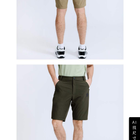
AI
找
尺
寸