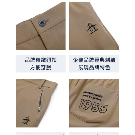
客戶支援中心」
https://netprotections.freshdesk.com/support/home
7-11取貨付款
【注意事項】
１．透過由恩沛科技股份有限公司提供之「AFTEE先享後付」服務完成之交
免運費
易，需依本服務之必要範圍內提供個人資料，並將交易相關給付款項請求債
權轉讓予恩沛科技股份有限公司。
付款後7-11取貨
２．關於個人資料處理事宜，請瀏覽以下網址：
免運費
https://aftee.tw/terms/#terms3
３．未成年的使用者請事先徵得法定代理人或監護人之同意方可使用
宅配
「AFTEE先享後付」，若未經同意申辦者引起之損失，本公司不負相關責
任。
免運費
４．使用「AFTEE先享後付」時，將依據個別帳號之用戶狀況，依本公司即
時審查核予不同之上限額度；若仍有額度不足之情形，本公司將視審查結果
離島宅配
請求用戶進行身份認證。
免運費
５．嚴禁一人註冊多個帳號或使用他人資訊註冊。若發現惡意使用之情形，
恩沛科技股份有限公司將有權停止該用戶之使用額度並採取法律行動。