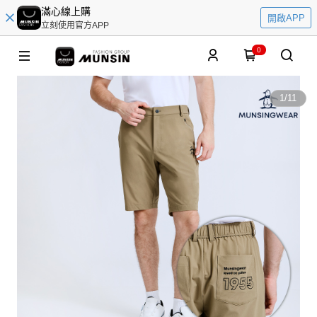
滿心線上購
開啟APP
立刻使用官方APP
0
1
/
11