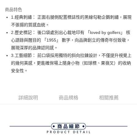
街口支付
商品特色
悠遊付
1.經典刺繡： 正面右腿側配置標誌性的黑線勾勒企鵝刺繡，展現
AFTEE先享後付
不張揚的質感血統。
相關說明
2.歷史標記： 後口袋處別出心裁地印有 「loved by golfers」 核
【關於「AFTEE先享後付」】
心語錄與醒目的 「1955」 數字，向品牌創立的傳奇年份致敬，
ATM付款
AFTEE先享後付是「在收到商品之後才付款」的支付方式。 讓您購物簡單
展現深厚的品牌認同感。
便利好安心！
１．簡單：不需註冊會員、不需綁卡、不需儲值。
3.工藝細節： 前口袋採用獨特的斜向拉鍊設計，不僅提升視覺上
運送方式
２．便利：只要手機號碼，簡訊認證，即可結帳。
的幾何美感，更能確保場上隨身小物（如球標、果嶺叉）的收納
３．安心：先確認商品／服務後，再付款。
全家取貨付款
安全性。
免運費
【「AFTEE先享後付」結帳流程】
１．於結帳方式選擇「AFTEE先享後付」後，將跳轉至「AFTEE先享後付」
付款後全家取貨
結帳頁面，進行簡訊認證並確認金額後，即可完成結帳。
２．訂單成立數日內，您將收到繳費通知簡訊。
免運費
詳細說明
商品規格
相關推薦
３．收到繳費通知簡訊後14天內，點擊此簡訊中的連結，可透過四大超商／
ATM／網路銀行／等多元方式進行付款，方視為交易完成。
萊爾富取貨付款
※ 請注意：結帳手續完成當下不需立刻繳費，但若您需要取消訂單，請聯絡
免運費
購買商品的店家。未經商家同意取消之訂單仍視為有效，需透過AFTEE先享
後付繳納相關費用。
付款後萊爾富取貨
※ 交易是否成功請以「AFTEE先享後付 」之結帳頁面顯示為準，若有關於
是否繳費成功／繳費後需取消欲退款等相關疑問，請聯繫「AFTEE先享後付
免運費