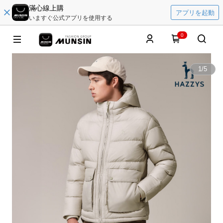
滿心線上購
アプリを起動
いますぐ公式アプリを使用する
0
1
/
5