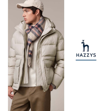
1. 分割払いの金額は電信請求書に統合されず、「OP Pay Later」は毎月の
代金納付期限は最短で 14 日以内ですので、ご注意ください。AFTEE アプ
萊爾富取貨付款
締め日後に支払いリマインダーのSMSを送信します。
リをダウンロードして AFTEE 会員になるとお支払い期限を最長 45 日以内
2. SMSのリンクを通じて請求書を開いた後、「コンビニバーコード／台湾
送料無料
まで延長できます。
大直営店舗／銀行振込／街口支払い／iPASS MONEY」などのチャネルで
支払いを選択できます。
付款後萊爾富取貨
お支払期限は、ショップが請求した期日と、AFTEEで延長できる日数をも
とに計算されます。AFTEEで注文すると、商品を受け取るまで支払い期限
送料無料
【注意事項】
を延長できますが、商品を期限内に受け取れない場合があります（例：予
1. 本サービスは「台湾大哥大株式会社」（以下「当社」といいます）によ
約商品や商品到着日が比較的遅い商品）。そのため、商品到着の有無に関
7-11取貨付款
って提供され、ユーザーが取引時に本サービスを通じて商品やサービスを
わらず、AFTEEで指定された期限内にお支払いください。
購入できるようにし、店舗が売買／分割払い売買の債権を当社に譲渡した
送料無料
後、契約に基づいて当社の請求書で帳款を支払うことになります。
二、支払い限度額
2. 「OP Pay Later」を利用する契約関係の目的から、店舗はあなたの個人
付款後7-11取貨
1.初回 AFTEEを ご利用の際に、認証結果及び当社の審査の結果に基づ
情報（名前、電話または住所を含む）を台湾大哥大に提供し、収集、処理
き、限度額が設定されます。
送料無料
および利用するために、当社があなた本人と分割請求書に必要な情報の確
2.決済金額は最低NT$20です。
認、照合および修正を行います。
3.現在、台湾の会員のみご利用いただけます。
宅配
3. 完全なユーザーサービス規約については、以下のリンクを参照してくだ
さい：
https://oppay.tw/userRule
三、利用規約「AFTEE代金後払い」（以下当サービスという）はネットプ
送料無料
ロテクションズ（以下 AFTEE という）が提供し、AFTEEが代金を徴収し
ます。当サービスご利用の際に提供しなければならない個人情報（注文者
離島宅配
の氏名、電話番号、受取人の氏名、電話番号、受取人住所を含むがこれに
送料無料
限らない）は、AFTEEに渡され当サービスで必要な範囲内で利用されま
す。AFTEEの個人情報の収集、処理、利用について、詳細はAFTEE公式ホ
ームページの『個人情報の収集、処理及び利用に関する声明』をご参照く
ださい（
https://aftee.tw/privacypolicy/
）。