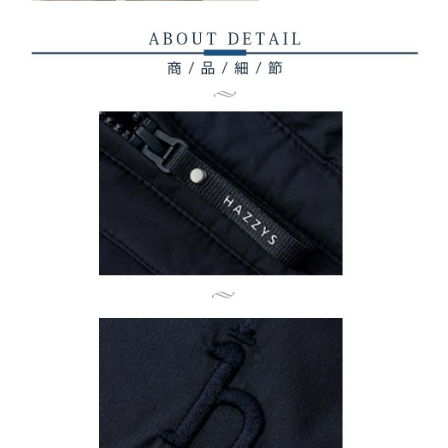
AFTEEの初回ご利用の際に、審査を通過すれば、最高額がNT$10,000にな
ります。支払い期限を過ぎた場合、その金額に基づいて年利20%の遅延滞
納金が加算されます。未成年の利用者は、事前に法定代理人または後見人
の同意を得ればAFTEEをご利用いただけます。
個人情報の処理、利用について疑問がある、または関連する法律の権利を
行使したい場合は、ネットプロテクションズ
cs_tw@netprotections.co.jp
にご連絡ください。上記に示した個人情報を、必要な購入注文書とあわせ
てAFTEEにご提供いただく、またはAFTEEにあなたの個人情報の収集、処
理、利用を許可することににご同意いただけない場合は、当サービスを選
択しないでください。