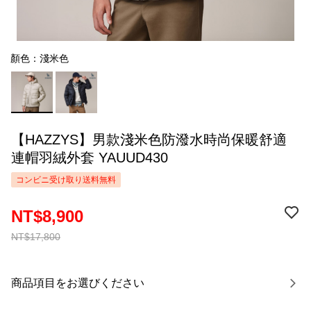
顏色：淺米色
【HAZZYS】男款淺米色防潑水時尚保暖舒適
連帽羽絨外套 YAUUD430
コンビニ受け取り送料無料
NT$8,900
NT$17,800
商品項目をお選びください