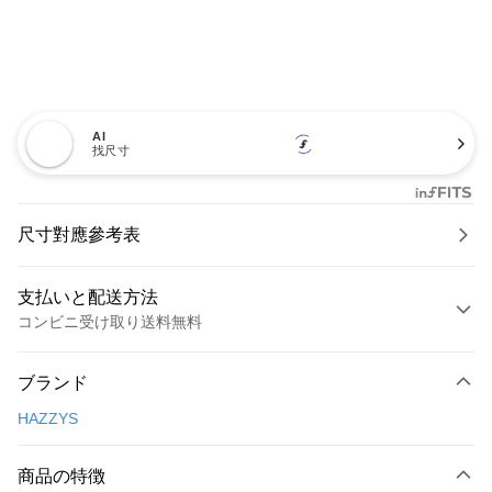
AI
找尺寸
尺寸對應參考表
支払いと配送方法
コンビニ受け取り送料無料
お支払い方法
ブランド
クレジットカード1回払い
HAZZYS
コンビニ店頭代金引換
LINE Pay
商品の特徴