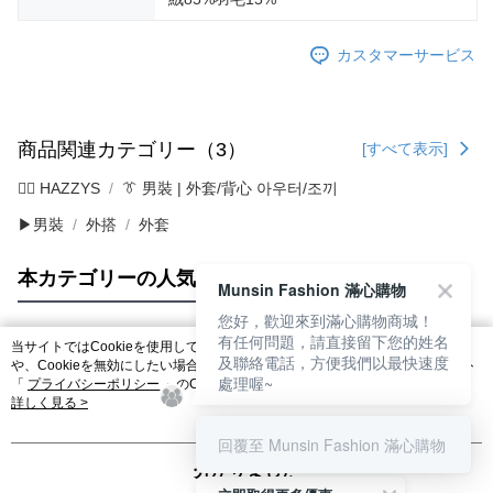
カスタマーサービス
商品関連カテゴリー（3）
[すべて表示]
🐕‍🦺 HAZZYS
👔 男裝 | 外套/背心 아우터/조끼
▶男裝
外搭
外套
本カテゴリーの人気商品
サイト全体のランキング
Munsin Fashion 滿心購物
您好，歡迎來到滿心購物商城！
有任何問題，請直接留下您的姓名
当サイトではCookieを使用しています。当サイトのCookie使用に関する詳細
及聯絡電話，方便我們以最快速度
人気タグ
や、Cookieを無効にしたい場合のブラウザでの設定方法については、当サイト
處理喔~
「
プライバシーポリシー
」のCookieポリシーをご参照ください。お客さま
が、当サイトを引き続き使用される場合、当社がサイト利用規約のCookieポリ
詳しく見る >
シーに基づいてCookieを使用することに同意したものとみなします。
回覆至 Munsin Fashion 滿心購物
分かりました