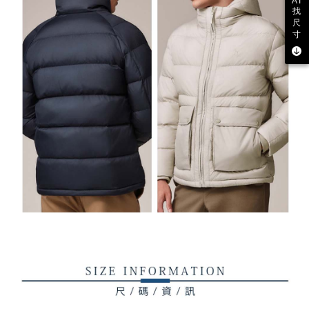
AI
找
尺
寸