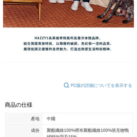
PC版の詳細についてを表示する
商品の仕様
產地
中國
成份
聚酯纖維100%裡布聚酯纖維100%填充物鴨
絨85%羽毛15%