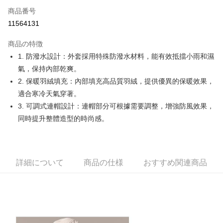
Apple Pay
商品番号
11564131
JKOPAY
商品の特徴
Easy Wallet
1. 防潑水設計：外套採用特殊防潑水材料，能有效抵擋小雨和濕
OP Pay Later
氣，保持內部乾爽。
説明
2. 保暖羽絨填充：內部填充高品質羽絨，提供優異的保暖效果，
【OP Pay Later 使用説明】
適合寒冷天氣穿著。
AFTEE代金後払い
1. 本サービスは台湾大哥大によって提供され、台湾大哥大のユーザーは追
3. 可調式連帽設計：連帽部分可根據需要調整，增強防風效果，
加の申請なしで即時に利用可能です。
説明
2. 支払い方法で「OP Pay Later」を選択すると、注文が成立した後に自動
同時提升整體造型的時尚感。
一、 AFTEE代金後払いについて
的に OP Pay Later の取引プロセスに移行し、携帯番号を確認後、分割払
ATM払い
1.お支払い方法でAFTEE代金後払いを選択すると、携帯電話認証ウィンド
いの回数や支払い期限を選択し、支払いを確認すると取引が完了します。
ウが表示されます。
3. 実際の承認額、分割回数および費用については、後続の取引確認ページ
2.SMSで認証してお支払い手続を進めてください。
配送方法
を基準とします。
3.注文するときのお支払いは不要です。商品はご指定の住所に配送されま
4. 注文成立後30分以内に確認取引を行わない場合や審査が通過しない場
詳細について
商品の仕様
おすすめ関連商品
す。
全家取貨付款
合、注文は自動的にキャンセルされます。「転専審査」に未通過の状況が
4.ご注文が完了すると、携帯に支払い通知のSMSが届きます。アプリ会員
発生した場合は、システムの評価基準に達していないことを意味し、評価
送料無料
の場合は、AFTEE アプリプッシュ通知が届きます。
内容についての説明はいたしかねます。
5.商品受け取り時のお支払いは不要です。商品を確かめてから、SMSまた
付款後全家取貨
はアプリの通知に従って、4大コンビニ、またはATM/オンラインバンキン
グでお支払いください。
送料無料
【支払い方法の説明】