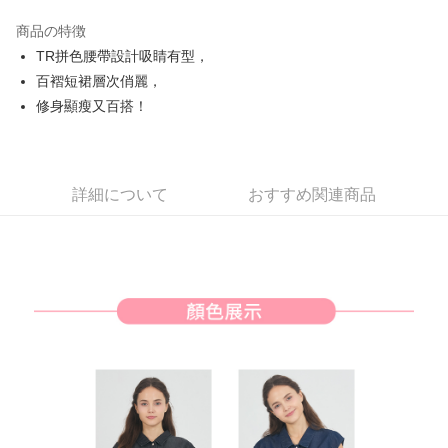
JKOPAY
商品の特徴
Easy Wallet
TR拼色腰帶設計吸睛有型，
AFTEE代金後払い
百褶短裙層次俏麗，
説明
修身顯瘦又百搭！
一、 AFTEE代金後払いについて
ATM払い
1.お支払い方法でAFTEE代金後払いを選択すると、携帯電話認証ウィンド
ウが表示されます。
2.SMSで認証してお支払い手続を進めてください。
配送方法
詳細について
おすすめ関連商品
3.注文するときのお支払いは不要です。商品はご指定の住所に配送されま
す。
全家取貨付款
4.ご注文が完了すると、携帯に支払い通知のSMSが届きます。アプリ会員
送料無料
の場合は、AFTEE アプリプッシュ通知が届きます。
5.商品受け取り時のお支払いは不要です。商品を確かめてから、SMSまた
付款後全家取貨
はアプリの通知に従って、4大コンビニ、またはATM/オンラインバンキン
グでお支払いください。
送料無料
代金納付期限は最短で 14 日以内ですので、ご注意ください。AFTEE アプ
萊爾富取貨付款
リをダウンロードして AFTEE 会員になるとお支払い期限を最長 45 日以内
送料無料
まで延長できます。
付款後萊爾富取貨
お支払期限は、ショップが請求した期日と、AFTEEで延長できる日数をも
とに計算されます。AFTEEで注文すると、商品を受け取るまで支払い期限
送料無料
を延長できますが、商品を期限内に受け取れない場合があります（例：予