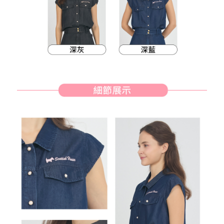
約商品や商品到着日が比較的遅い商品）。そのため、商品到着の有無に関
7-11取貨付款
わらず、AFTEEで指定された期限内にお支払いください。
送料無料
二、支払い限度額
付款後7-11取貨
1.初回 AFTEEを ご利用の際に、認証結果及び当社の審査の結果に基づ
き、限度額が設定されます。
送料無料
2.決済金額は最低NT$20です。
3.現在、台湾の会員のみご利用いただけます。
宅配
三、利用規約「AFTEE代金後払い」（以下当サービスという）はネットプ
送料無料
ロテクションズ（以下 AFTEE という）が提供し、AFTEEが代金を徴収し
ます。当サービスご利用の際に提供しなければならない個人情報（注文者
離島宅配
の氏名、電話番号、受取人の氏名、電話番号、受取人住所を含むがこれに
送料無料
限らない）は、AFTEEに渡され当サービスで必要な範囲内で利用されま
す。AFTEEの個人情報の収集、処理、利用について、詳細はAFTEE公式ホ
ームページの『個人情報の収集、処理及び利用に関する声明』をご参照く
ださい（
https://aftee.tw/privacypolicy/
）。
AFTEEの初回ご利用の際に、審査を通過すれば、最高額がNT$10,000にな
ります。支払い期限を過ぎた場合、その金額に基づいて年利20%の遅延滞
納金が加算されます。未成年の利用者は、事前に法定代理人または後見人
の同意を得ればAFTEEをご利用いただけます。
個人情報の処理、利用について疑問がある、または関連する法律の権利を