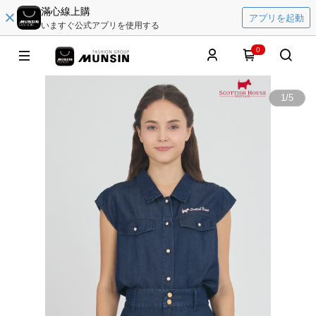
滿心線上購
アプリを起動
いますぐ公式アプリを使用する
0
1
/
5