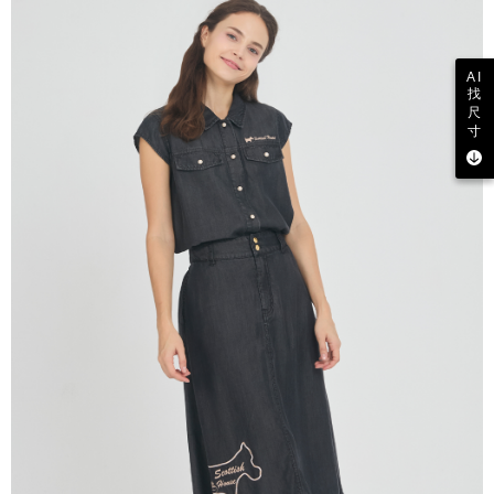
AI
找
尺
寸