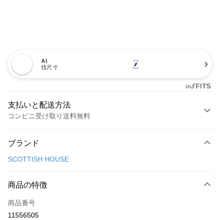
AI
找尺寸
支払いと配送方法
コンビニ受け取り送料無料
お支払い方法
ブランド
クレジットカード1回払い
SCOTTISH HOUSE
コンビニ店頭代金引換
LINE Pay
商品の特徴
Apple Pay
商品番号
11556505