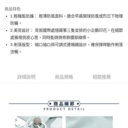
街口支付
商品特色
悠遊付
1.輕機能防護： 輕薄防風面料，適合早晨開球防風或烈日下物理
AFTEE先享後付
防曬。
相關說明
2.美背設計： 背部腰際處隱藏著三隻並排的小企鵝印花，在細節
【關於「AFTEE先享後付」】
處展現俏皮心思，同時能微微修飾腰部線條。
ATM付款
AFTEE先享後付是「在收到商品之後才付款」的支付方式。 讓您購物簡單
3.俐落版型： 縮口袖口與可調式連帽繩設計，確保揮桿動作俐落
便利好安心！
１．簡單：不需註冊會員、不需綁卡、不需儲值。
流暢。
運送方式
２．便利：只要手機號碼，簡訊認證，即可結帳。
３．安心：先確認商品／服務後，再付款。
全家取貨付款
免運費
【「AFTEE先享後付」結帳流程】
１．於結帳方式選擇「AFTEE先享後付」後，將跳轉至「AFTEE先享後付」
詳細說明
商品規格
相關推薦
付款後全家取貨
結帳頁面，進行簡訊認證並確認金額後，即可完成結帳。
２．訂單成立數日內，您將收到繳費通知簡訊。
免運費
３．收到繳費通知簡訊後14天內，點擊此簡訊中的連結，可透過四大超商／
ATM／網路銀行／等多元方式進行付款，方視為交易完成。
萊爾富取貨付款
※ 請注意：結帳手續完成當下不需立刻繳費，但若您需要取消訂單，請聯絡
免運費
購買商品的店家。未經商家同意取消之訂單仍視為有效，需透過AFTEE先享
後付繳納相關費用。
付款後萊爾富取貨
※ 交易是否成功請以「AFTEE先享後付 」之結帳頁面顯示為準，若有關於
是否繳費成功／繳費後需取消欲退款等相關疑問，請聯繫「AFTEE先享後付
免運費