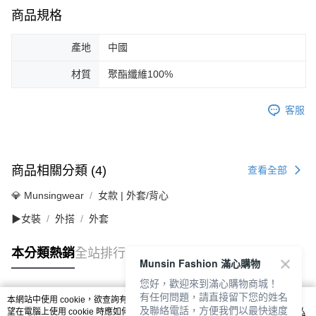
商品規格
產地
中國
材質
聚酯纖維100%
客服
商品相關分類 (4)
查看全部
💎 Munsingwear
女款 | 外套/背心
▶女裝
外搭
外套
本分類熱銷
全站排行
Munsin Fashion 滿心購物
您好，歡迎來到滿心購物商城！
有任何問題，請直接留下您的姓名
本網站中使用 cookie，欲查詢有關本網站使用 cookie 方式之詳情，及若您不希
熱門標籤
及聯絡電話，方便我們以最快速度
望在電腦上使用 cookie 時應如何變更電腦的 cookie 設定，請參閱本網站「
隱私