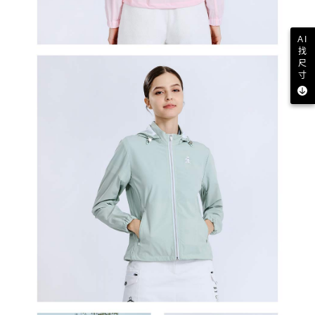
AI
找
尺
寸