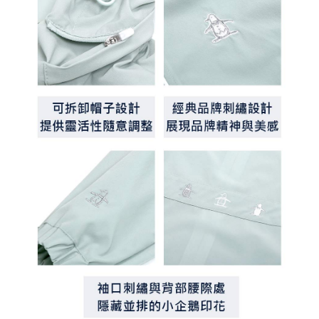
客戶支援中心」
https://netprotections.freshdesk.com/support/home
7-11取貨付款
【注意事項】
１．透過由恩沛科技股份有限公司提供之「AFTEE先享後付」服務完成之交
免運費
易，需依本服務之必要範圍內提供個人資料，並將交易相關給付款項請求債
權轉讓予恩沛科技股份有限公司。
付款後7-11取貨
２．關於個人資料處理事宜，請瀏覽以下網址：
免運費
https://aftee.tw/terms/#terms3
３．未成年的使用者請事先徵得法定代理人或監護人之同意方可使用
宅配
「AFTEE先享後付」，若未經同意申辦者引起之損失，本公司不負相關責
任。
免運費
４．使用「AFTEE先享後付」時，將依據個別帳號之用戶狀況，依本公司即
時審查核予不同之上限額度；若仍有額度不足之情形，本公司將視審查結果
離島宅配
請求用戶進行身份認證。
免運費
５．嚴禁一人註冊多個帳號或使用他人資訊註冊。若發現惡意使用之情形，
恩沛科技股份有限公司將有權停止該用戶之使用額度並採取法律行動。