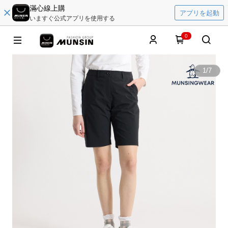
滿心線上購
アプリを起動
いますぐ公式アプリを使用する
0
1
/
7