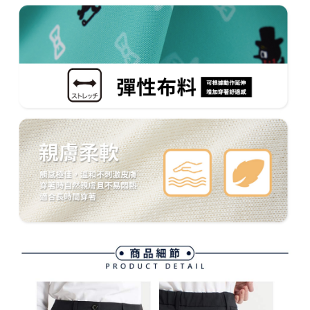
ます。当サービスご利用の際に提供しなければならない個人情報（注文者
離島宅配
の氏名、電話番号、受取人の氏名、電話番号、受取人住所を含むがこれに
送料無料
限らない）は、AFTEEに渡され当サービスで必要な範囲内で利用されま
す。AFTEEの個人情報の収集、処理、利用について、詳細はAFTEE公式ホ
ームページの『個人情報の収集、処理及び利用に関する声明』をご参照く
ださい（
https://aftee.tw/privacypolicy/
）。
AFTEEの初回ご利用の際に、審査を通過すれば、最高額がNT$10,000にな
ります。支払い期限を過ぎた場合、その金額に基づいて年利20%の遅延滞
納金が加算されます。未成年の利用者は、事前に法定代理人または後見人
の同意を得ればAFTEEをご利用いただけます。
個人情報の処理、利用について疑問がある、または関連する法律の権利を
行使したい場合は、ネットプロテクションズ
cs_tw@netprotections.co.jp
にご連絡ください。上記に示した個人情報を、必要な購入注文書とあわせ
てAFTEEにご提供いただく、またはAFTEEにあなたの個人情報の収集、処
理、利用を許可することににご同意いただけない場合は、当サービスを選
択しないでください。