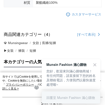
材質
聚酯纖維100%
カスタマーサービス
商品関連カテゴリー（4）
[すべて表示]
💎 Munsingwear
女款 | 長褲/短褲
▶女裝
褲裝
短褲
本カテゴリーの人気商品
サイト全体のランキング
Munsin Fashion 滿心購物
您好，歡迎來到滿心購物商城！
有任何問題，請直接留下您的姓名
当サイトではCookieを使用しています。当サイトのCookie使用に関する詳細
及聯絡電話，方便我們以最快速度
人気タグ
や、Cookieを無効にしたい場合のブラウザでの設定方法については、当サイト
處理喔~
「
プライバシーポリシー
」のCookieポリシーをご参照ください。お客さま
が、当サイトを引き続き使用される場合、当社がサイト利用規約のCookieポリ
詳しく見る >
シーに基づいてCookieを使用することに同意したものとみなします。
回覆至 Munsin Fashion 滿心購物
分かりました