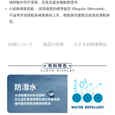
揮桿動作而不受限，完美支援各種動態需求。
す。
全家取貨付款
4.ご注文が完了すると、携帯に支払い通知のSMSが届きます。アプリ会員
4.經典俐落剪裁： 採用適度的標準版型 (Regular Silhouette)，
送料無料
の場合は、AFTEE アプリプッシュ通知が届きます。
不論單穿或搭配各種風格的上衣，都能展現優雅且挺拔的運動身
5.商品受け取り時のお支払いは不要です。商品を確かめてから、SMSまた
付款後全家取貨
型。
はアプリの通知に従って、4大コンビニ、またはATM/オンラインバンキン
グでお支払いください。
送料無料
代金納付期限は最短で 14 日以内ですので、ご注意ください。AFTEE アプ
萊爾富取貨付款
リをダウンロードして AFTEE 会員になるとお支払い期限を最長 45 日以内
詳細について
商品の仕様
おすすめ関連商品
送料無料
まで延長できます。
付款後萊爾富取貨
お支払期限は、ショップが請求した期日と、AFTEEで延長できる日数をも
とに計算されます。AFTEEで注文すると、商品を受け取るまで支払い期限
送料無料
を延長できますが、商品を期限内に受け取れない場合があります（例：予
約商品や商品到着日が比較的遅い商品）。そのため、商品到着の有無に関
7-11取貨付款
わらず、AFTEEで指定された期限内にお支払いください。
送料無料
二、支払い限度額
付款後7-11取貨
1.初回 AFTEEを ご利用の際に、認証結果及び当社の審査の結果に基づ
き、限度額が設定されます。
送料無料
2.決済金額は最低NT$20です。
3.現在、台湾の会員のみご利用いただけます。
宅配
三、利用規約「AFTEE代金後払い」（以下当サービスという）はネットプ
送料無料
ロテクションズ（以下 AFTEE という）が提供し、AFTEEが代金を徴収し