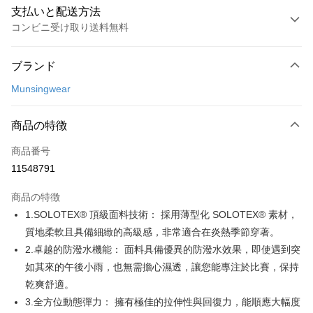
支払いと配送方法
コンビニ受け取り送料無料
お支払い方法
ブランド
クレジットカード1回払い
Munsingwear
コンビニ店頭代金引換
LINE Pay
商品の特徴
Apple Pay
商品番号
11548791
JKOPAY
商品の特徴
Easy Wallet
1.SOLOTEX® 頂級面料技術： 採用薄型化 SOLOTEX® 素材，
AFTEE代金後払い
質地柔軟且具備細緻的高級感，非常適合在炎熱季節穿著。
説明
2.卓越的防潑水機能： 面料具備優異的防潑水效果，即使遇到突
一、 AFTEE代金後払いについて
如其來的午後小雨，也無需擔心濕透，讓您能專注於比賽，保持
ATM払い
1.お支払い方法でAFTEE代金後払いを選択すると、携帯電話認証ウィンド
乾爽舒適。
ウが表示されます。
2.SMSで認証してお支払い手続を進めてください。
3.全方位動態彈力： 擁有極佳的拉伸性與回復力，能順應大幅度
配送方法
3.注文するときのお支払いは不要です。商品はご指定の住所に配送されま