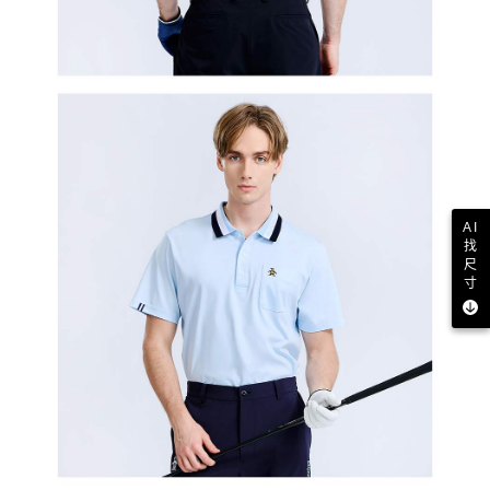
AI
找
尺
寸