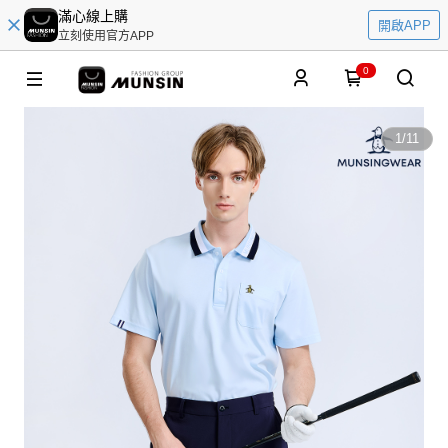
滿心線上購
開啟APP
立刻使用官方APP
0
1
/
11