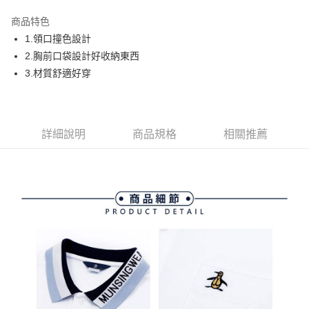
街口支付
商品特色
悠遊付
1.領口撞色設計
AFTEE先享後付
2.胸前口袋設計好收納東西
相關說明
3.材質舒適好穿
【關於「AFTEE先享後付」】
ATM付款
AFTEE先享後付是「在收到商品之後才付款」的支付方式。 讓您購物簡單
便利好安心！
１．簡單：不需註冊會員、不需綁卡、不需儲值。
運送方式
詳細說明
商品規格
相關推薦
２．便利：只要手機號碼，簡訊認證，即可結帳。
３．安心：先確認商品／服務後，再付款。
全家取貨付款
免運費
【「AFTEE先享後付」結帳流程】
１．於結帳方式選擇「AFTEE先享後付」後，將跳轉至「AFTEE先享後付」
付款後全家取貨
結帳頁面，進行簡訊認證並確認金額後，即可完成結帳。
２．訂單成立數日內，您將收到繳費通知簡訊。
免運費
３．收到繳費通知簡訊後14天內，點擊此簡訊中的連結，可透過四大超商／
ATM／網路銀行／等多元方式進行付款，方視為交易完成。
萊爾富取貨付款
※ 請注意：結帳手續完成當下不需立刻繳費，但若您需要取消訂單，請聯絡
免運費
購買商品的店家。未經商家同意取消之訂單仍視為有效，需透過AFTEE先享
後付繳納相關費用。
付款後萊爾富取貨
※ 交易是否成功請以「AFTEE先享後付 」之結帳頁面顯示為準，若有關於
是否繳費成功／繳費後需取消欲退款等相關疑問，請聯繫「AFTEE先享後付
免運費