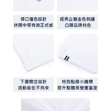
客戶支援中心」
https://netprotections.freshdesk.com/support/home
7-11取貨付款
【注意事項】
１．透過由恩沛科技股份有限公司提供之「AFTEE先享後付」服務完成之交
免運費
易，需依本服務之必要範圍內提供個人資料，並將交易相關給付款項請求債
權轉讓予恩沛科技股份有限公司。
付款後7-11取貨
２．關於個人資料處理事宜，請瀏覽以下網址：
免運費
https://aftee.tw/terms/#terms3
３．未成年的使用者請事先徵得法定代理人或監護人之同意方可使用
宅配
「AFTEE先享後付」，若未經同意申辦者引起之損失，本公司不負相關責
任。
免運費
４．使用「AFTEE先享後付」時，將依據個別帳號之用戶狀況，依本公司即
時審查核予不同之上限額度；若仍有額度不足之情形，本公司將視審查結果
離島宅配
請求用戶進行身份認證。
免運費
５．嚴禁一人註冊多個帳號或使用他人資訊註冊。若發現惡意使用之情形，
恩沛科技股份有限公司將有權停止該用戶之使用額度並採取法律行動。