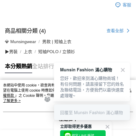
客服
商品相關分類 (4)
查看全部
💎 Munsingwear
男款 | 短袖上衣
▶男裝
上衣
短袖POLO / 立領衫
本分類熱銷
全站排行
Munsin Fashion 滿心購物
您好，歡迎來到滿心購物商城！
有任何問題，請直接留下您的姓名
本網站中使用 cookie，欲查詢有關本網站使用 cookie 方式之詳情，及若您不希
及聯絡電話，方便我們以最快速度
熱門標籤
望在電腦上使用 cookie 時應如何變更電腦的 cookie 設定，請參閱本網站「
隱私
處理喔~
權條款
」之 Cookie 聲明。您繼續使用本網站即表示您同意本公司得按本網站使
用條款之 Cookie 聲明使用 cookie。
了解更多 >
回覆至 Munsin Fashion 滿心購物
我知道了
立即取得更多優惠
綁定 LINE 帳號