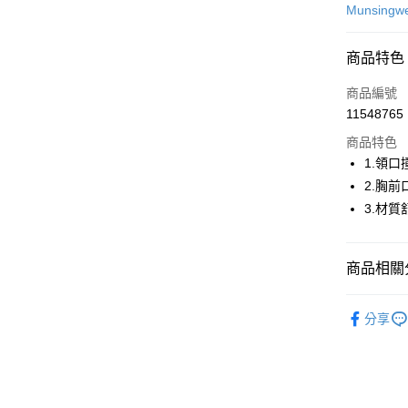
信用卡一
Munsingw
超商取貨
商品特色
LINE Pay
商品編號
Apple Pay
11548765
商品特色
街口支付
1.領
悠遊付
2.胸
3.材
AFTEE先
相關說明
【關於「A
ATM付款
商品相關分
AFTEE
便利好安
１．簡單
💎 Munsin
２．便利
分享
運送方式
▶男裝
３．安心
全家取貨
🌸2026 
【「AFT
免運費
１．於結帳
💎 Munsin
付」結帳