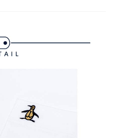
家取貨
成立數日內，您將收到繳費通知簡訊。
費通知簡訊後14天內，點擊此簡訊中的連結，可透過四大超商
網路銀行／等多元方式進行付款，方視為交易完成。
：結帳手續完成當下不需立刻繳費，但若您需要取消訂單，請聯
貨付款
的店家。未經商家同意取消之訂單仍視為有效，需透過AFTEE
繳納相關費用。
否成功請以「AFTEE先享後付 」之結帳頁面顯示為準，若有關於
功／繳費後需取消欲退款等相關疑問，請聯繫「AFTEE先享後
爾富取貨
援中心」
https://netprotections.freshdesk.com/support/home
項】
付款
恩沛科技股份有限公司提供之「AFTEE先享後付」服務完成之
依本服務之必要範圍內提供個人資料，並將交易相關給付款項請
讓予恩沛科技股份有限公司。
個人資料處理事宜，請瀏覽以下網址：
1取貨
ee.tw/terms/#terms3
年的使用者請事先徵得法定代理人或監護人之同意方可使用
E先享後付」，若未經同意申辦者引起之損失，本公司不負相關責
AFTEE先享後付」時，將依據個別帳號之用戶狀況，依本公司
核予不同之上限額度；若仍有額度不足之情形，本公司將視審查
用戶進行身份認證。
一人註冊多個帳號或使用他人資訊註冊。若發現惡意使用之情
科技股份有限公司將有權停止該用戶之使用額度並採取法律行