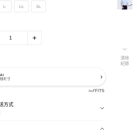
L
LL
3L
清除
紀錄
AI
找尺寸
送方式
費