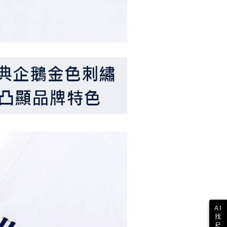
AI
找
尺