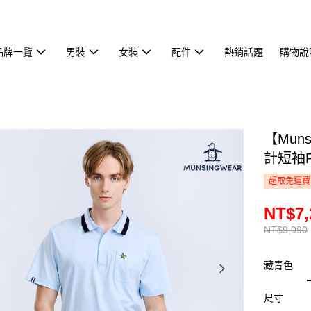
品牌一覽
男裝
女裝
配件
熱銷話題
購物說
【Mun
計短袖P
超取免運費
NT$7,
NT$9,090
藏青色
尺寸