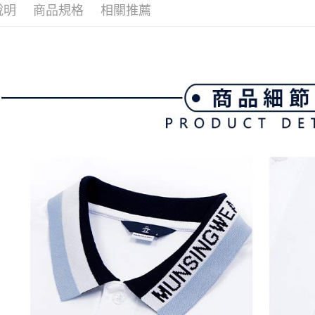
付款後全
２．訂單
說明
商品規格
相關推薦
３．收到繳
免運費
／ATM／
※ 請注意
萊爾富取
絡購買商品
先享後付
免運費
※ 交易是
是否繳費成
付款後萊
付客戶支
免運費
【注意事
7-11取貨
１．透過由
交易，需
免運費
求債權轉
２．關於
付款後7-1
https://aft
免運費
３．未成
「AFTE
宅配
任。
４．使用「
免運費
即時審查
結果請求
離島宅配
５．嚴禁
免運費
形，恩沛
動。