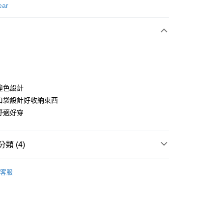
次付款
ear
付款
口撞色設計
前口袋設計好收納東西
質舒適好穿
享後付
FTEE先享後付」】
類 (4)
先享後付是「在收到商品之後才付款」的支付方式。 讓您購物簡單
心！
：不需註冊會員、不需綁卡、不需儲值。
gwear
男款 | 短袖上衣
：只要手機號碼，簡訊認證，即可結帳。
客服
：先確認商品／服務後，再付款。
上衣
短袖POLO / 立領衫
付款
春夏新品
🐧 Munsingwear
EE先享後付」結帳流程】
方式選擇「AFTEE先享後付」後，將跳轉至「AFTEE先享後
gwear
🌸26春夏商品
頁面，進行簡訊認證並確認金額後，即可完成結帳。