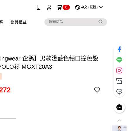
0
中文 (繁體)
明
會員權益
singwear 企鵝】男款淺藍色領口撞色設
OLO衫 MGXT20A3
272