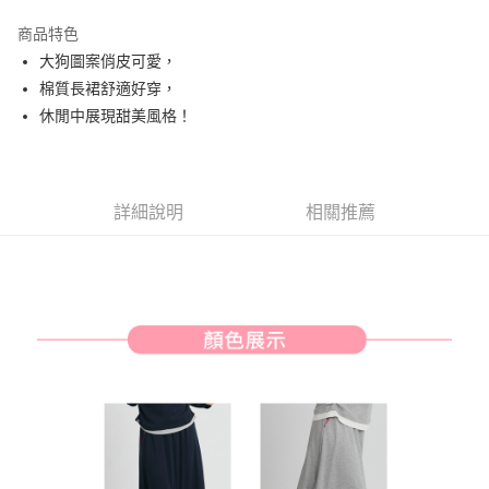
街口支付
商品特色
悠遊付
大狗圖案俏皮可愛，
AFTEE先享後付
棉質長裙舒適好穿，
相關說明
休閒中展現甜美風格！
【關於「AFTEE先享後付」】
ATM付款
AFTEE先享後付是「在收到商品之後才付款」的支付方式。 讓您購物簡單
便利好安心！
１．簡單：不需註冊會員、不需綁卡、不需儲值。
運送方式
詳細說明
相關推薦
２．便利：只要手機號碼，簡訊認證，即可結帳。
３．安心：先確認商品／服務後，再付款。
全家取貨付款
免運費
【「AFTEE先享後付」結帳流程】
１．於結帳方式選擇「AFTEE先享後付」後，將跳轉至「AFTEE先享後付」
付款後全家取貨
結帳頁面，進行簡訊認證並確認金額後，即可完成結帳。
２．訂單成立數日內，您將收到繳費通知簡訊。
免運費
３．收到繳費通知簡訊後14天內，點擊此簡訊中的連結，可透過四大超商／
ATM／網路銀行／等多元方式進行付款，方視為交易完成。
萊爾富取貨付款
※ 請注意：結帳手續完成當下不需立刻繳費，但若您需要取消訂單，請聯絡
免運費
購買商品的店家。未經商家同意取消之訂單仍視為有效，需透過AFTEE先享
後付繳納相關費用。
付款後萊爾富取貨
※ 交易是否成功請以「AFTEE先享後付 」之結帳頁面顯示為準，若有關於
是否繳費成功／繳費後需取消欲退款等相關疑問，請聯繫「AFTEE先享後付
免運費