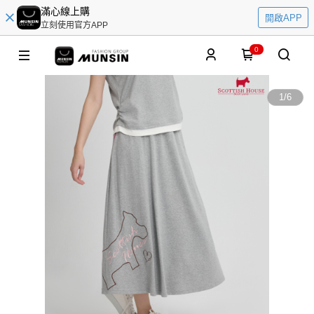
滿心線上購
開啟APP
立刻使用官方APP
0
1
/
6