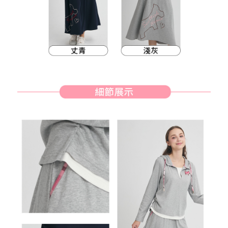
客戶支援中心」
https://netprotections.freshdesk.com/support/home
7-11取貨付款
【注意事項】
１．透過由恩沛科技股份有限公司提供之「AFTEE先享後付」服務完成之交
免運費
易，需依本服務之必要範圍內提供個人資料，並將交易相關給付款項請求債
權轉讓予恩沛科技股份有限公司。
付款後7-11取貨
２．關於個人資料處理事宜，請瀏覽以下網址：
免運費
https://aftee.tw/terms/#terms3
３．未成年的使用者請事先徵得法定代理人或監護人之同意方可使用
宅配
「AFTEE先享後付」，若未經同意申辦者引起之損失，本公司不負相關責
任。
免運費
４．使用「AFTEE先享後付」時，將依據個別帳號之用戶狀況，依本公司即
時審查核予不同之上限額度；若仍有額度不足之情形，本公司將視審查結果
離島宅配
請求用戶進行身份認證。
免運費
５．嚴禁一人註冊多個帳號或使用他人資訊註冊。若發現惡意使用之情形，
恩沛科技股份有限公司將有權停止該用戶之使用額度並採取法律行動。