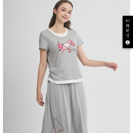
AI
找
尺
寸