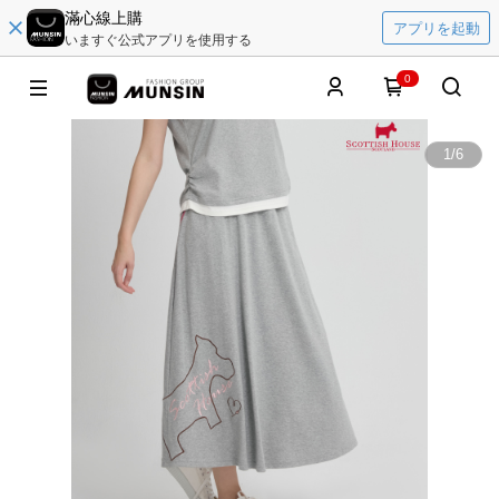
滿心線上購
アプリを起動
いますぐ公式アプリを使用する
0
1
/
6