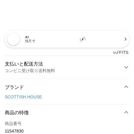
AI
找尺寸
支払いと配送方法
コンビニ受け取り送料無料
お支払い方法
ブランド
クレジットカード1回払い
SCOTTISH HOUSE
コンビニ店頭代金引換
LINE Pay
商品の特徴
Apple Pay
商品番号
11547830