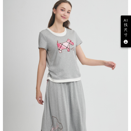
AI
找
尺
寸