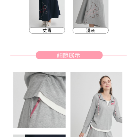
約商品や商品到着日が比較的遅い商品）。そのため、商品到着の有無に関
7-11取貨付款
わらず、AFTEEで指定された期限内にお支払いください。
送料無料
二、支払い限度額
付款後7-11取貨
1.初回 AFTEEを ご利用の際に、認証結果及び当社の審査の結果に基づ
き、限度額が設定されます。
送料無料
2.決済金額は最低NT$20です。
3.現在、台湾の会員のみご利用いただけます。
宅配
三、利用規約「AFTEE代金後払い」（以下当サービスという）はネットプ
送料無料
ロテクションズ（以下 AFTEE という）が提供し、AFTEEが代金を徴収し
ます。当サービスご利用の際に提供しなければならない個人情報（注文者
離島宅配
の氏名、電話番号、受取人の氏名、電話番号、受取人住所を含むがこれに
送料無料
限らない）は、AFTEEに渡され当サービスで必要な範囲内で利用されま
す。AFTEEの個人情報の収集、処理、利用について、詳細はAFTEE公式ホ
ームページの『個人情報の収集、処理及び利用に関する声明』をご参照く
ださい（
https://aftee.tw/privacypolicy/
）。
AFTEEの初回ご利用の際に、審査を通過すれば、最高額がNT$10,000にな
ります。支払い期限を過ぎた場合、その金額に基づいて年利20%の遅延滞
納金が加算されます。未成年の利用者は、事前に法定代理人または後見人
の同意を得ればAFTEEをご利用いただけます。
個人情報の処理、利用について疑問がある、または関連する法律の権利を