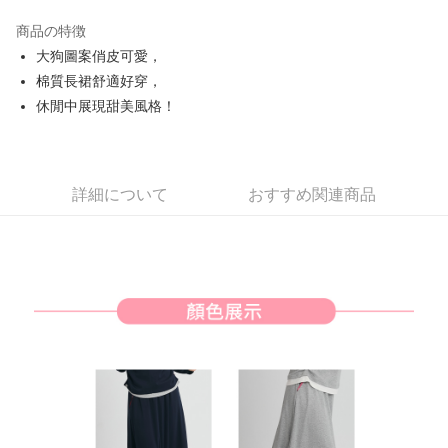
JKOPAY
商品の特徴
Easy Wallet
大狗圖案俏皮可愛，
AFTEE代金後払い
棉質長裙舒適好穿，
説明
休閒中展現甜美風格！
一、 AFTEE代金後払いについて
ATM払い
1.お支払い方法でAFTEE代金後払いを選択すると、携帯電話認証ウィンド
ウが表示されます。
2.SMSで認証してお支払い手続を進めてください。
配送方法
詳細について
おすすめ関連商品
3.注文するときのお支払いは不要です。商品はご指定の住所に配送されま
す。
全家取貨付款
4.ご注文が完了すると、携帯に支払い通知のSMSが届きます。アプリ会員
送料無料
の場合は、AFTEE アプリプッシュ通知が届きます。
5.商品受け取り時のお支払いは不要です。商品を確かめてから、SMSまた
付款後全家取貨
はアプリの通知に従って、4大コンビニ、またはATM/オンラインバンキン
グでお支払いください。
送料無料
代金納付期限は最短で 14 日以内ですので、ご注意ください。AFTEE アプ
萊爾富取貨付款
リをダウンロードして AFTEE 会員になるとお支払い期限を最長 45 日以内
送料無料
まで延長できます。
付款後萊爾富取貨
お支払期限は、ショップが請求した期日と、AFTEEで延長できる日数をも
とに計算されます。AFTEEで注文すると、商品を受け取るまで支払い期限
送料無料
を延長できますが、商品を期限内に受け取れない場合があります（例：予