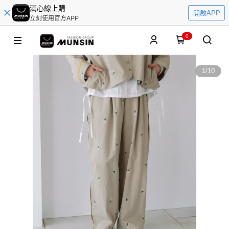
滿心線上購
開啟APP
立刻使用官方APP
0
1
/
10