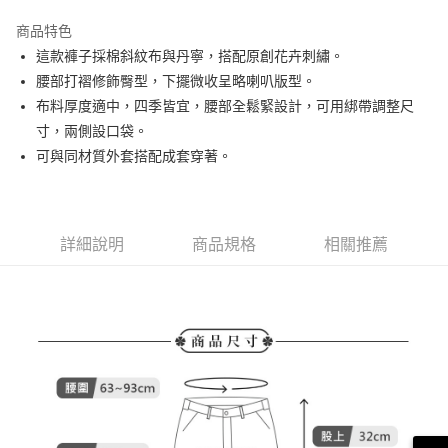
街口支付
商品特色
悠遊付
這款褲子採棉斜紋布與丹寧，搭配原創花卉刺繡。
AFTEE先享後付
腰部打褶修飾臀型，下擺微收呈略喇叭版型。
相關說明
布料厚度適中，四季皆宜，腰部全鬆緊設計，可用綁帶調整尺
【關於「AFTEE先享後付」】
寸，兩側設口袋。
ATM付款
AFTEE先享後付是「在收到商品之後才付款」的支付方式。 讓您購物簡單
可與同材質外套搭配成套穿著。
便利好安心！
１．簡單：不需註冊會員、不需綁卡、不需儲值。
運送方式
２．便利：只要手機號碼，簡訊認證，即可結帳。
３．安心：先確認商品／服務後，再付款。
全家取貨付款
詳細說明
商品規格
相關推薦
免運費
【「AFTEE先享後付」結帳流程】
１．於結帳方式選擇「AFTEE先享後付」後，將跳轉至「AFTEE先享後付」
付款後全家取貨
結帳頁面，進行簡訊認證並確認金額後，即可完成結帳。
２．訂單成立數日內，您將收到繳費通知簡訊。
免運費
３．收到繳費通知簡訊後14天內，點擊此簡訊中的連結，可透過四大超商／
ATM／網路銀行／等多元方式進行付款，方視為交易完成。
萊爾富取貨付款
※ 請注意：結帳手續完成當下不需立刻繳費，但若您需要取消訂單，請聯絡
免運費
購買商品的店家。未經商家同意取消之訂單仍視為有效，需透過AFTEE先享
後付繳納相關費用。
付款後萊爾富取貨
※ 交易是否成功請以「AFTEE先享後付 」之結帳頁面顯示為準，若有關於
是否繳費成功／繳費後需取消欲退款等相關疑問，請聯繫「AFTEE先享後付
免運費