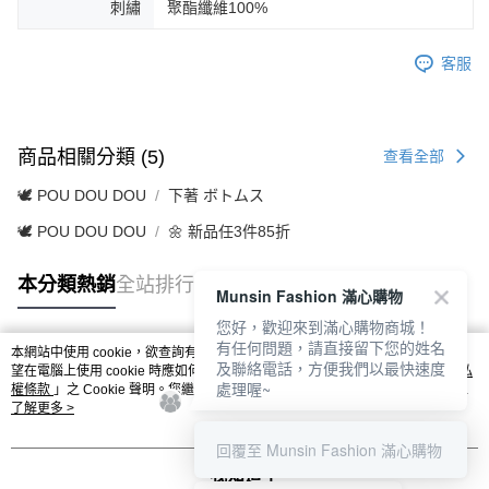
刺繡
聚酯纖維100%
客服
商品相關分類 (5)
查看全部
🕊️ POU DOU DOU
下著 ボトムス
🕊️ POU DOU DOU
🌼 新品任3件85折
本分類熱銷
全站排行
Munsin Fashion 滿心購物
您好，歡迎來到滿心購物商城！
有任何問題，請直接留下您的姓名
本網站中使用 cookie，欲查詢有關本網站使用 cookie 方式之詳情，及若您不希
及聯絡電話，方便我們以最快速度
熱門標籤
望在電腦上使用 cookie 時應如何變更電腦的 cookie 設定，請參閱本網站「
隱私
處理喔~
權條款
」之 Cookie 聲明。您繼續使用本網站即表示您同意本公司得按本網站使
用條款之 Cookie 聲明使用 cookie。
了解更多 >
回覆至 Munsin Fashion 滿心購物
我知道了