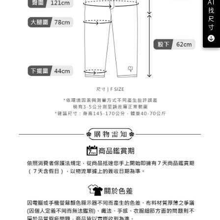
客戶支援中心」
https://netprotections.freshdesk.com/support/home
AI
找
7-11取貨付款
【注意事項】
尺
１．透過由恩沛科技股份有限公司提供之「AFTEE先享後付」服務完成之交
免運費
寸
易，需依本服務之必要範圍內提供個人資料，並將交易相關給付款項請求債
權轉讓予恩沛科技股份有限公司。
付款後7-11取貨
２．關於個人資料處理事宜，請瀏覽以下網址：
免運費
https://aftee.tw/terms/#terms3
３．未成年的使用者請事先徵得法定代理人或監護人之同意方可使用
宅配
「AFTEE先享後付」，若未經同意申辦者引起之損失，本公司不負相關責
任。
免運費
４．使用「AFTEE先享後付」時，將依據個別帳號之用戶狀況，依本公司即
時審查核予不同之上限額度；若仍有額度不足之情形，本公司將視審查結果
離島宅配
請求用戶進行身份認證。
免運費
５．嚴禁一人註冊多個帳號或使用他人資訊註冊。若發現惡意使用之情形，
恩沛科技股份有限公司將有權停止該用戶之使用額度並採取法律行動。