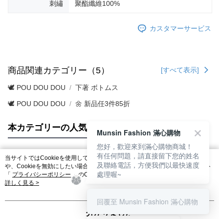
刺繡
聚酯纖維100%
カスタマーサービス
商品関連カテゴリー（5）
[すべて表示]
🕊️ POU DOU DOU
下著 ボトムス
🕊️ POU DOU DOU
🌼 新品任3件85折
本カテゴリーの人気商品
サイト全体のランキング
Munsin Fashion 滿心購物
您好，歡迎來到滿心購物商城！
有任何問題，請直接留下您的姓名
当サイトではCookieを使用しています。当サイトのCookie使用に関する詳細
及聯絡電話，方便我們以最快速度
人気タグ
や、Cookieを無効にしたい場合のブラウザでの設定方法については、当サイト
處理喔~
「
プライバシーポリシー
」のCookieポリシーをご参照ください。お客さま
が、当サイトを引き続き使用される場合、当社がサイト利用規約のCookieポリ
詳しく見る >
シーに基づいてCookieを使用することに同意したものとみなします。
回覆至 Munsin Fashion 滿心購物
分かりました