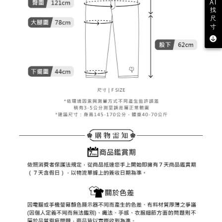
AI
約商品や商品到着日が比較的遅い商品）。そのため、商品到着の有無に関
找
7-11取貨付款
わらず、AFTEEで指定された期限内にお支払いください。
尺
送料無料
寸
二、支払い限度額
付款後7-11取貨
1.初回 AFTEEを ご利用の際に、認証結果及び当社の審査の結果に基づ
き、限度額が設定されます。
送料無料
2.決済金額は最低NT$20です。
3.現在、台湾の会員のみご利用いただけます。
宅配
三、利用規約「AFTEE代金後払い」（以下当サービスという）はネットプ
送料無料
ロテクションズ（以下 AFTEE という）が提供し、AFTEEが代金を徴収し
ます。当サービスご利用の際に提供しなければならない個人情報（注文者
離島宅配
の氏名、電話番号、受取人の氏名、電話番号、受取人住所を含むがこれに
送料無料
限らない）は、AFTEEに渡され当サービスで必要な範囲内で利用されま
す。AFTEEの個人情報の収集、処理、利用について、詳細はAFTEE公式ホ
ームページの『個人情報の収集、処理及び利用に関する声明』をご参照く
ださい（
https://aftee.tw/privacypolicy/
）。
AFTEEの初回ご利用の際に、審査を通過すれば、最高額がNT$10,000にな
ります。支払い期限を過ぎた場合、その金額に基づいて年利20%の遅延滞
納金が加算されます。未成年の利用者は、事前に法定代理人または後見人
の同意を得ればAFTEEをご利用いただけます。
個人情報の処理、利用について疑問がある、または関連する法律の権利を