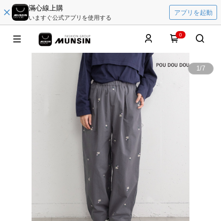
滿心線上購
アプリを起動
いますぐ公式アプリを使用する
0
1
/
7