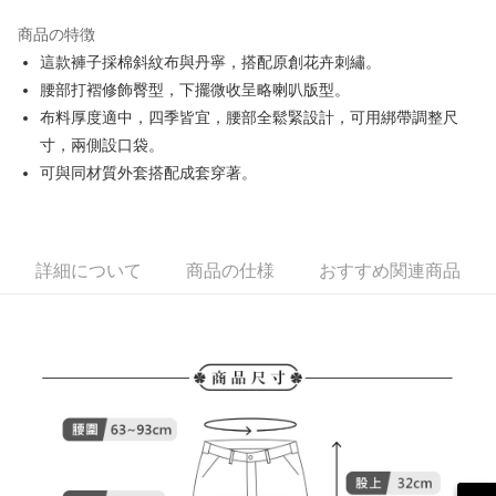
JKOPAY
商品の特徴
Easy Wallet
這款褲子採棉斜紋布與丹寧，搭配原創花卉刺繡。
AFTEE代金後払い
腰部打褶修飾臀型，下擺微收呈略喇叭版型。
説明
布料厚度適中，四季皆宜，腰部全鬆緊設計，可用綁帶調整尺
一、 AFTEE代金後払いについて
寸，兩側設口袋。
ATM払い
1.お支払い方法でAFTEE代金後払いを選択すると、携帯電話認証ウィンド
可與同材質外套搭配成套穿著。
ウが表示されます。
2.SMSで認証してお支払い手続を進めてください。
配送方法
3.注文するときのお支払いは不要です。商品はご指定の住所に配送されま
す。
全家取貨付款
4.ご注文が完了すると、携帯に支払い通知のSMSが届きます。アプリ会員
送料無料
詳細について
商品の仕様
おすすめ関連商品
の場合は、AFTEE アプリプッシュ通知が届きます。
5.商品受け取り時のお支払いは不要です。商品を確かめてから、SMSまた
付款後全家取貨
はアプリの通知に従って、4大コンビニ、またはATM/オンラインバンキン
グでお支払いください。
送料無料
代金納付期限は最短で 14 日以内ですので、ご注意ください。AFTEE アプ
萊爾富取貨付款
リをダウンロードして AFTEE 会員になるとお支払い期限を最長 45 日以内
送料無料
まで延長できます。
付款後萊爾富取貨
お支払期限は、ショップが請求した期日と、AFTEEで延長できる日数をも
とに計算されます。AFTEEで注文すると、商品を受け取るまで支払い期限
送料無料
を延長できますが、商品を期限内に受け取れない場合があります（例：予