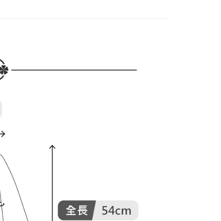
家取貨
成立數日內，您將收到繳費通知簡訊。
DOU DOU
🌿 春夏單品4折起
POU DOU DOU
費通知簡訊後14天內，點擊此簡訊中的連結，可透過四大超商
網路銀行／等多元方式進行付款，方視為交易完成。
：結帳手續完成當下不需立刻繳費，但若您需要取消訂單，請聯
貨付款
的店家。未經商家同意取消之訂單仍視為有效，需透過AFTEE
繳納相關費用。
否成功請以「AFTEE先享後付 」之結帳頁面顯示為準，若有關於
功／繳費後需取消欲退款等相關疑問，請聯繫「AFTEE先享後
爾富取貨
援中心」
https://netprotections.freshdesk.com/support/home
項】
付款
恩沛科技股份有限公司提供之「AFTEE先享後付」服務完成之
依本服務之必要範圍內提供個人資料，並將交易相關給付款項請
讓予恩沛科技股份有限公司。
個人資料處理事宜，請瀏覽以下網址：
1取貨
ee.tw/terms/#terms3
年的使用者請事先徵得法定代理人或監護人之同意方可使用
E先享後付」，若未經同意申辦者引起之損失，本公司不負相關責
AFTEE先享後付」時，將依據個別帳號之用戶狀況，依本公司
核予不同之上限額度；若仍有額度不足之情形，本公司將視審查
用戶進行身份認證。
一人註冊多個帳號或使用他人資訊註冊。若發現惡意使用之情
科技股份有限公司將有權停止該用戶之使用額度並採取法律行