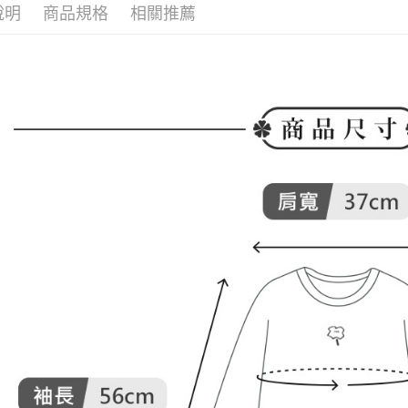
付款後全
２．訂單
說明
商品規格
相關推薦
🕊️ POU 
３．收到繳
免運費
／ATM／
※ 請注意
萊爾富取
絡購買商品
先享後付
免運費
※ 交易是
是否繳費成
付款後萊
付客戶支
免運費
【注意事
7-11取貨
１．透過由
交易，需
免運費
求債權轉
２．關於
付款後7-1
https://aft
免運費
３．未成
「AFTE
宅配
任。
４．使用「
免運費
即時審查
結果請求
離島宅配
５．嚴禁
免運費
形，恩沛
動。