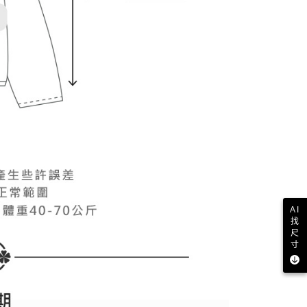
AI
找
尺
寸