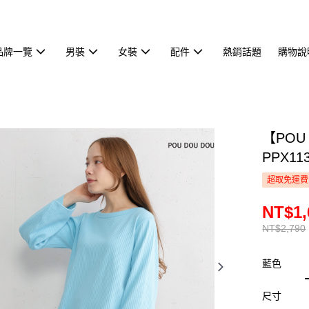
品牌一覽
男裝
女裝
配件
熱銷話題
購物說
【POU
PPX11
超取免運費
NT$1,
NT$2,790
藍色
尺寸