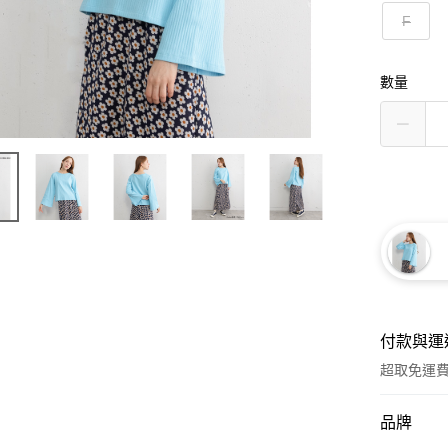
F
數量
付款與運
超取免運
付款方式
品牌