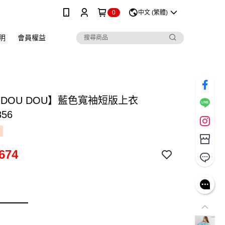
0
中文 (繁體)
明
會員權益
 DOU DOU】藍色寬袖短版上衣
356
674