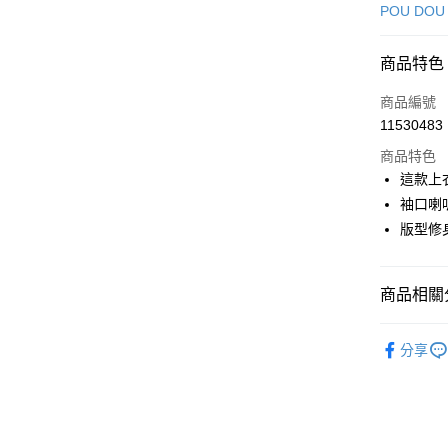
信用卡一
POU DOU
超商取貨
商品特色
LINE Pay
商品編號
Apple Pay
11530483
商品特色
街口支付
這款上
悠遊付
袖口喇
版型修
AFTEE先
相關說明
【關於「A
ATM付款
商品相關分
AFTEE
便利好安
１．簡單
🕊️ POU 
２．便利
分享
運送方式
🕊️ POU 
３．安心
全家取貨
🌸2026 
【「AFT
免運費
１．於結帳
▶女裝
付」結帳