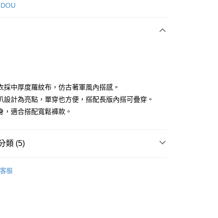
次付款
 DOU
付款
衣採中厚度羅紋布，仿古著軍風內搭感。
叭設計為亮點，單穿也方便，搭配長版內搭可疊穿。
身，適合搭配寬鬆褲款。
享後付
FTEE先享後付」】
類 (5)
先享後付是「在收到商品之後才付款」的支付方式。 讓您購物簡單
心！
：不需註冊會員、不需綁卡、不需儲值。
DOU DOU
上衣 トップス
：只要手機號碼，簡訊認證，即可結帳。
客服
DOU DOU
：先確認商品／服務後，再付款。
🌼 新品任3件85折
付款
春夏新品
🕊️POU DOU DOU
EE先享後付」結帳流程】
方式選擇「AFTEE先享後付」後，將跳轉至「AFTEE先享後
上衣
風格上衣
頁面，進行簡訊認證並確認金額後，即可完成結帳。