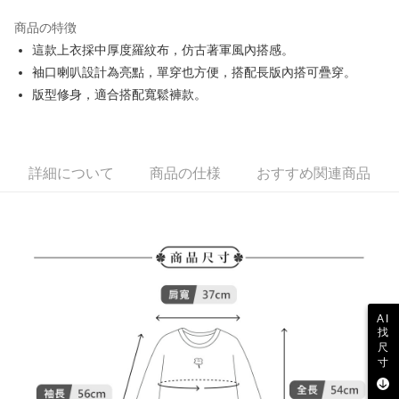
JKOPAY
商品の特徴
Easy Wallet
這款上衣採中厚度羅紋布，仿古著軍風內搭感。
AFTEE代金後払い
袖口喇叭設計為亮點，單穿也方便，搭配長版內搭可疊穿。
説明
版型修身，適合搭配寬鬆褲款。
一、 AFTEE代金後払いについて
ATM払い
1.お支払い方法でAFTEE代金後払いを選択すると、携帯電話認証ウィンド
ウが表示されます。
2.SMSで認証してお支払い手続を進めてください。
配送方法
詳細について
商品の仕様
おすすめ関連商品
3.注文するときのお支払いは不要です。商品はご指定の住所に配送されま
す。
全家取貨付款
4.ご注文が完了すると、携帯に支払い通知のSMSが届きます。アプリ会員
送料無料
の場合は、AFTEE アプリプッシュ通知が届きます。
5.商品受け取り時のお支払いは不要です。商品を確かめてから、SMSまた
付款後全家取貨
はアプリの通知に従って、4大コンビニ、またはATM/オンラインバンキン
グでお支払いください。
送料無料
代金納付期限は最短で 14 日以内ですので、ご注意ください。AFTEE アプ
萊爾富取貨付款
リをダウンロードして AFTEE 会員になるとお支払い期限を最長 45 日以内
AI
送料無料
找
まで延長できます。
尺
寸
付款後萊爾富取貨
お支払期限は、ショップが請求した期日と、AFTEEで延長できる日数をも
とに計算されます。AFTEEで注文すると、商品を受け取るまで支払い期限
送料無料
を延長できますが、商品を期限内に受け取れない場合があります（例：予