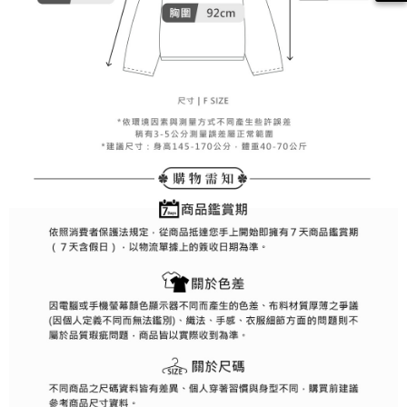
約商品や商品到着日が比較的遅い商品）。そのため、商品到着の有無に関
7-11取貨付款
わらず、AFTEEで指定された期限内にお支払いください。
送料無料
二、支払い限度額
付款後7-11取貨
1.初回 AFTEEを ご利用の際に、認証結果及び当社の審査の結果に基づ
き、限度額が設定されます。
送料無料
2.決済金額は最低NT$20です。
3.現在、台湾の会員のみご利用いただけます。
宅配
三、利用規約「AFTEE代金後払い」（以下当サービスという）はネットプ
送料無料
ロテクションズ（以下 AFTEE という）が提供し、AFTEEが代金を徴収し
ます。当サービスご利用の際に提供しなければならない個人情報（注文者
離島宅配
の氏名、電話番号、受取人の氏名、電話番号、受取人住所を含むがこれに
送料無料
限らない）は、AFTEEに渡され当サービスで必要な範囲内で利用されま
す。AFTEEの個人情報の収集、処理、利用について、詳細はAFTEE公式ホ
ームページの『個人情報の収集、処理及び利用に関する声明』をご参照く
ださい（
https://aftee.tw/privacypolicy/
）。
AFTEEの初回ご利用の際に、審査を通過すれば、最高額がNT$10,000にな
ります。支払い期限を過ぎた場合、その金額に基づいて年利20%の遅延滞
納金が加算されます。未成年の利用者は、事前に法定代理人または後見人
の同意を得ればAFTEEをご利用いただけます。
個人情報の処理、利用について疑問がある、または関連する法律の権利を