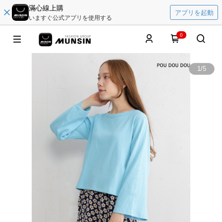
滿心線上購
アプリを起動
いますぐ公式アプリを使用する
0
1
/
5