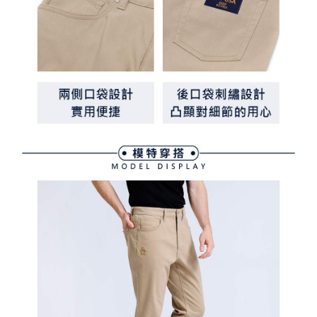
ます。当サービスご利用の際に提供しなければならない個人情報（注文者
離島宅配
の氏名、電話番号、受取人の氏名、電話番号、受取人住所を含むがこれに
送料無料
限らない）は、AFTEEに渡され当サービスで必要な範囲内で利用されま
す。AFTEEの個人情報の収集、処理、利用について、詳細はAFTEE公式ホ
ームページの『個人情報の収集、処理及び利用に関する声明』をご参照く
ださい（
https://aftee.tw/privacypolicy/
）。
AFTEEの初回ご利用の際に、審査を通過すれば、最高額がNT$10,000にな
ります。支払い期限を過ぎた場合、その金額に基づいて年利20%の遅延滞
納金が加算されます。未成年の利用者は、事前に法定代理人または後見人
の同意を得ればAFTEEをご利用いただけます。
個人情報の処理、利用について疑問がある、または関連する法律の権利を
行使したい場合は、ネットプロテクションズ
cs_tw@netprotections.co.jp
にご連絡ください。上記に示した個人情報を、必要な購入注文書とあわせ
てAFTEEにご提供いただく、またはAFTEEにあなたの個人情報の収集、処
理、利用を許可することににご同意いただけない場合は、当サービスを選
択しないでください。