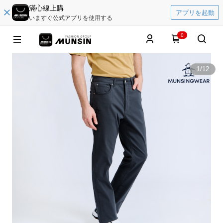
滿心線上購
アプリを起動
いますぐ公式アプリを使用する
0
1
/
12