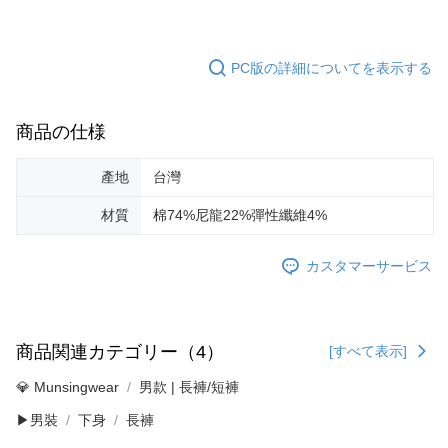
PC版の詳細についてを表示する
商品の仕様
產地
台灣
材質
棉74%尼龍22%彈性纖維4%
カスタマーサービス
商品関連カテゴリー（4）
[すべて表示]
💎 Munsingwear
男款 | 長褲/短褲
▶男裝
下身
長褲