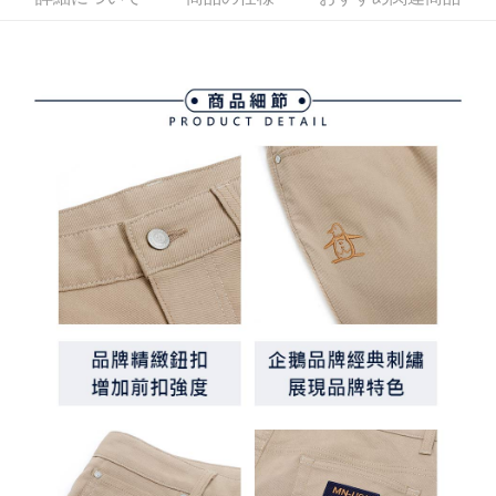
す。
全家取貨付款
4.ご注文が完了すると、携帯に支払い通知のSMSが届きます。アプリ会員
送料無料
の場合は、AFTEE アプリプッシュ通知が届きます。
5.商品受け取り時のお支払いは不要です。商品を確かめてから、SMSまた
付款後全家取貨
はアプリの通知に従って、4大コンビニ、またはATM/オンラインバンキン
グでお支払いください。
送料無料
代金納付期限は最短で 14 日以内ですので、ご注意ください。AFTEE アプ
萊爾富取貨付款
リをダウンロードして AFTEE 会員になるとお支払い期限を最長 45 日以内
送料無料
まで延長できます。
付款後萊爾富取貨
お支払期限は、ショップが請求した期日と、AFTEEで延長できる日数をも
とに計算されます。AFTEEで注文すると、商品を受け取るまで支払い期限
送料無料
を延長できますが、商品を期限内に受け取れない場合があります（例：予
約商品や商品到着日が比較的遅い商品）。そのため、商品到着の有無に関
7-11取貨付款
わらず、AFTEEで指定された期限内にお支払いください。
送料無料
二、支払い限度額
付款後7-11取貨
1.初回 AFTEEを ご利用の際に、認証結果及び当社の審査の結果に基づ
き、限度額が設定されます。
送料無料
2.決済金額は最低NT$20です。
3.現在、台湾の会員のみご利用いただけます。
宅配
三、利用規約「AFTEE代金後払い」（以下当サービスという）はネットプ
送料無料
ロテクションズ（以下 AFTEE という）が提供し、AFTEEが代金を徴収し