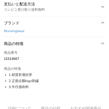
支払いと配送方法
コンビニ受け取り送料無料
お支払い方法
ブランド
クレジットカード1回払い
Munsingwear
コンビニ店頭代金引換
LINE Pay
商品の特徴
Apple Pay
商品番号
11514667
JKOPAY
商品の特徴
Easy Wallet
1.材質舒適好穿
AFTEE代金後払い
2.正面企鵝logo刺繡
説明
3.牛仔感布料
一、 AFTEE代金後払いについて
ATM払い
1.お支払い方法でAFTEE代金後払いを選択すると、携帯電話認証ウィンド
ウが表示されます。
2.SMSで認証してお支払い手続を進めてください。
配送方法
詳細について
商品の仕様
おすすめ関連商品
3.注文するときのお支払いは不要です。商品はご指定の住所に配送されま