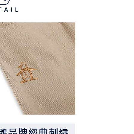
長できますが、商品を期限内に受け取れない場合があります
約商品や商品到着日が比較的遅い商品）。そのため、商品到着
わらず、AFTEEで指定された期限内にお支払いください。
付款
い限度額
AFTEEを ご利用の際に、認証結果及び当社の審査の結果に基づ
額が設定されます。
1取貨
は最低NT$20です。
台湾の会員のみご利用いただけます。
約「AFTEE代金後払い」（以下当サービスという）はネット
ョンズ（以下 AFTEE という）が提供し、AFTEEが代金を徴収
当サービスご利用の際に提供しなければならない個人情報（注
名、電話番号、受取人の氏名、電話番号、受取人住所を含むが
ない）は、AFTEEに渡され当サービスで必要な範囲内で利用
AFTEEの個人情報の収集、処理、利用について、詳細は
公式ホームページの『個人情報の収集、処理及び利用に関する声
参照ください（
https://aftee.tw/privacypolicy/
）。
の初回ご利用の際に、審査を通過すれば、最高額がNT$10,000に
支払い期限を過ぎた場合、その金額に基づいて年利20%の遅
が加算されます。未成年の利用者は、事前に法定代理人または
意を得ればAFTEEをご利用いただけます。
の処理、利用について疑問がある、または関連する法律の権利