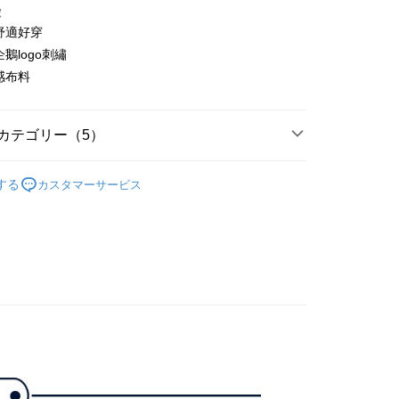
徴
質舒適好穿
t
企鵝logo刺繡
感布料
代金後払い
TEE代金後払いについて
い方法でAFTEE代金後払いを選択すると、携帯電話認証ウィン
カテゴリー（5）
示されます。
で認証してお支払い手続を進めてください。
gwear
男款 | 長褲/短褲
るときのお支払いは不要です。商品はご指定の住所に配送されま
する
カスタマーサービス
下身
長褲
が完了すると、携帯に支払い通知のSMSが届きます。アプリ会
付款
春夏新品
🐧 Munsingwear
、AFTEE アプリプッシュ通知が届きます。
け取り時のお支払いは不要です。商品を確かめてから、SMSま
gwear
🌸26春夏商品
の通知に従って、4大コンビニ、またはATM/オンラインバンキ
家取貨
支払いください。
選｜精選3折起
🌡️熱浪來襲：涼感❎機能❎專區
下著
限は最短で 14 日以内ですので、ご注意ください。AFTEE ア
ンロードして AFTEE 会員になるとお支払い期限を最長 45 日
貨付款
延長できます。
は、ショップが請求した期日と、AFTEEで延長できる日数を
爾富取貨
されます。AFTEEで注文すると、商品を受け取るまで支払い