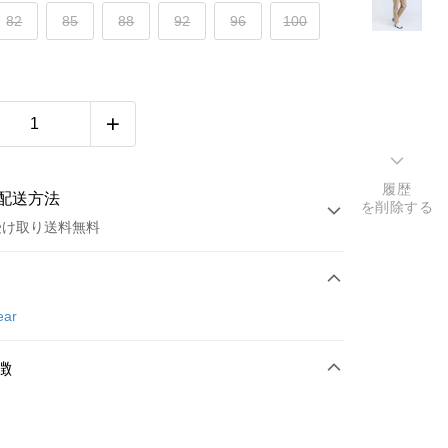
82
85
88
92
96
100
履歴
配送方法
を削除する
受け取り送料無料
方法
カード1回払い
ear
店頭代金引換
徴