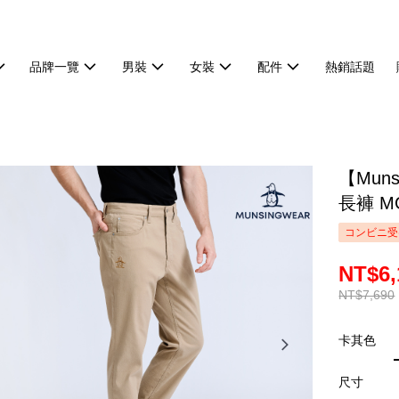
品牌一覽
男裝
女裝
配件
熱銷話題
【Mun
長褲 MG
コンビニ受
NT$6,
NT$7,690
卡其色
尺寸