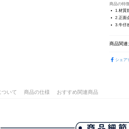
JKOPAY
商品の特
1.材
Easy Walle
2.正面
3.牛仔
AFTEE
説明
一、 AF
ATM払い
1.お支払
商品関連
ドウが表
2.SMS
💎 Munsin
3.注文す
配送方法
シェア
す。
▶男裝
4.ご注文
全家取貨
🌸2026 
員の場合は
送料無料
5.商品受
💎 Munsin
たはアプリ
付款後全
ングでお
について
商品の仕様
おすすめ関連商品
📍本月精
送料無料
代金納付期
プリをダウ
萊爾富取
以内まで
送料無料
お支払期限
付款後萊
もとに計算