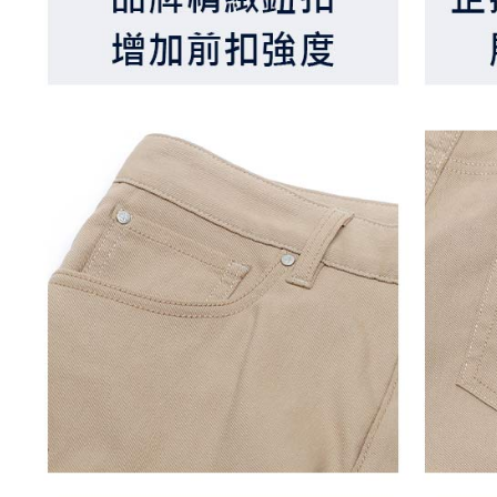
を行使し
cs_tw@netp
を、必要な
AFTEE
意いただ