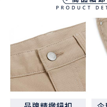
期限を延
送料無料
（例：予
の有無に関
7-11取貨
二、支払
送料無料
1.初回 
き、限度
付款後7-1
2.決済金額
送料無料
3.現在、
宅配
三、利用規
プロテクシ
送料無料
します。
文者の氏
離島宅配
これに限ら
送料無料
されます。
AFTEE
明』をご
AFTEE
なります。
延滞納金
後見人の同
個人情報