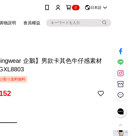
0
日本語
購物說明
會員權益
singwear 企鵝】男款卡其色牛仔感素材
XL8803
け取り送料無料
152