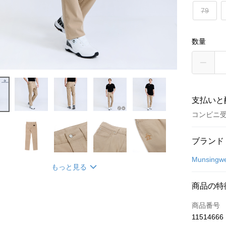
79
数量
支払いと
コンビニ
お支払い
ブランド
クレジット
Munsingw
もっと見る
コンビニ
商品の特
LINE Pay
商品番号
Apple Pay
11514666