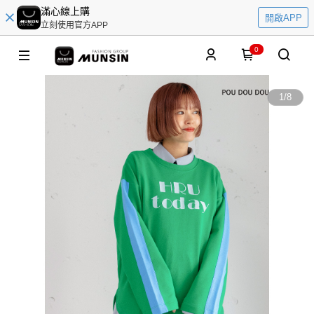
滿心線上購
開啟APP
立刻使用官方APP
0
1
/
8