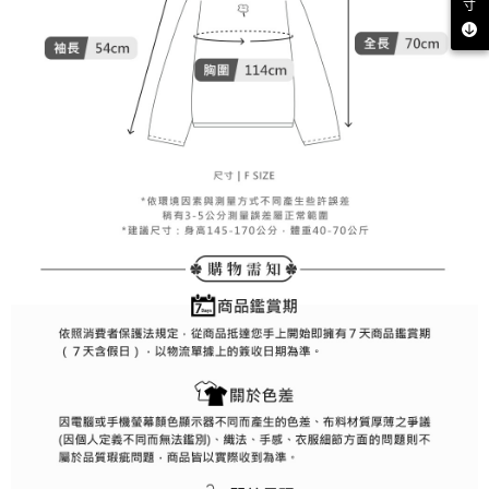
客戶支援中心」
https://netprotections.freshdesk.com/support/home
寸
7-11取貨付款
【注意事項】
１．透過由恩沛科技股份有限公司提供之「AFTEE先享後付」服務完成之交
免運費
易，需依本服務之必要範圍內提供個人資料，並將交易相關給付款項請求債
權轉讓予恩沛科技股份有限公司。
付款後7-11取貨
２．關於個人資料處理事宜，請瀏覽以下網址：
免運費
https://aftee.tw/terms/#terms3
３．未成年的使用者請事先徵得法定代理人或監護人之同意方可使用
宅配
「AFTEE先享後付」，若未經同意申辦者引起之損失，本公司不負相關責
任。
免運費
４．使用「AFTEE先享後付」時，將依據個別帳號之用戶狀況，依本公司即
時審查核予不同之上限額度；若仍有額度不足之情形，本公司將視審查結果
離島宅配
請求用戶進行身份認證。
免運費
５．嚴禁一人註冊多個帳號或使用他人資訊註冊。若發現惡意使用之情形，
恩沛科技股份有限公司將有權停止該用戶之使用額度並採取法律行動。