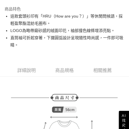
街口支付
商品特色
悠遊付
這款套頭衫印有「HRU（How are you？）」等休閒問候語，採
AFTEE先享後付
輕盈聚酯混紡毛圈布。
相關說明
LOGO為略帶磨砂感的絨面印花，袖部撞色線條增添亮點。
【關於「AFTEE先享後付」】
直筒袖可折起穿著，下擺圓弧設計呈現隨性時尚感，一件即可吸
ATM付款
AFTEE先享後付是「在收到商品之後才付款」的支付方式。 讓您購物簡單
睛。
便利好安心！
１．簡單：不需註冊會員、不需綁卡、不需儲值。
運送方式
２．便利：只要手機號碼，簡訊認證，即可結帳。
３．安心：先確認商品／服務後，再付款。
全家取貨付款
詳細說明
商品規格
相關推薦
免運費
【「AFTEE先享後付」結帳流程】
１．於結帳方式選擇「AFTEE先享後付」後，將跳轉至「AFTEE先享後付」
付款後全家取貨
結帳頁面，進行簡訊認證並確認金額後，即可完成結帳。
２．訂單成立數日內，您將收到繳費通知簡訊。
免運費
３．收到繳費通知簡訊後14天內，點擊此簡訊中的連結，可透過四大超商／
ATM／網路銀行／等多元方式進行付款，方視為交易完成。
萊爾富取貨付款
※ 請注意：結帳手續完成當下不需立刻繳費，但若您需要取消訂單，請聯絡
免運費
購買商品的店家。未經商家同意取消之訂單仍視為有效，需透過AFTEE先享
後付繳納相關費用。
AI
付款後萊爾富取貨
※ 交易是否成功請以「AFTEE先享後付 」之結帳頁面顯示為準，若有關於
找
是否繳費成功／繳費後需取消欲退款等相關疑問，請聯繫「AFTEE先享後付
尺
免運費