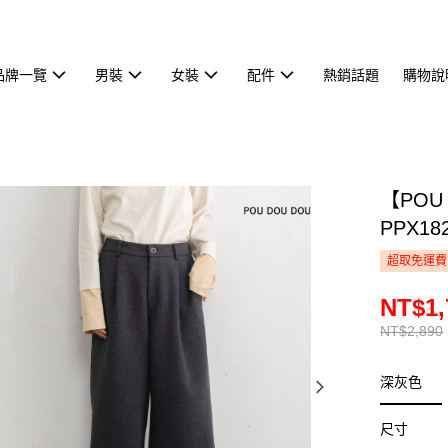
品牌一覽
男裝
女裝
配件
熱銷話題
購物說
【POU
PPX18
超取免運費
NT$1,
NT$2,890
深灰色
尺寸