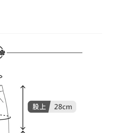
家取貨
成立數日內，您將收到繳費通知簡訊。
費通知簡訊後14天內，點擊此簡訊中的連結，可透過四大超商
褲裝
長褲
網路銀行／等多元方式進行付款，方視為交易完成。
春夏新品
🕊️POU DOU DOU
：結帳手續完成當下不需立刻繳費，但若您需要取消訂單，請聯
貨付款
的店家。未經商家同意取消之訂單仍視為有效，需透過AFTEE
DOU DOU
🌿 春夏單品4折起
POU DOU DOU
繳納相關費用。
否成功請以「AFTEE先享後付 」之結帳頁面顯示為準，若有關於
功／繳費後需取消欲退款等相關疑問，請聯繫「AFTEE先享後
爾富取貨
援中心」
https://netprotections.freshdesk.com/support/home
項】
付款
恩沛科技股份有限公司提供之「AFTEE先享後付」服務完成之
依本服務之必要範圍內提供個人資料，並將交易相關給付款項請
讓予恩沛科技股份有限公司。
個人資料處理事宜，請瀏覽以下網址：
1取貨
ee.tw/terms/#terms3
年的使用者請事先徵得法定代理人或監護人之同意方可使用
E先享後付」，若未經同意申辦者引起之損失，本公司不負相關責
AFTEE先享後付」時，將依據個別帳號之用戶狀況，依本公司
核予不同之上限額度；若仍有額度不足之情形，本公司將視審查
用戶進行身份認證。
一人註冊多個帳號或使用他人資訊註冊。若發現惡意使用之情
科技股份有限公司將有權停止該用戶之使用額度並採取法律行