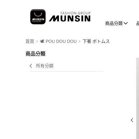
商品分類
首頁
🕊️ POU DOU DOU
下著 ボトムス
商品分類
所有分類