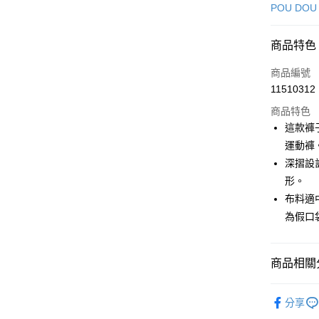
信用卡一
POU DOU
超商取貨
商品特色
LINE Pay
商品編號
Apple Pay
11510312
商品特色
街口支付
這款褲
悠遊付
運動褲
深摺設
AFTEE先
形。
相關說明
【關於「A
布料適
ATM付款
AFTEE
為假口
便利好安
１．簡單
２．便利
運送方式
３．安心
商品相關分
全家取貨
【「AFT
🕊️ POU 
免運費
１．於結帳
分享
付」結帳
🕊️ POU 