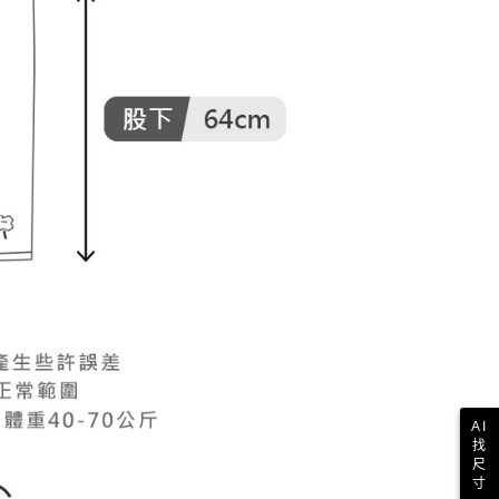
AI
找
尺
寸