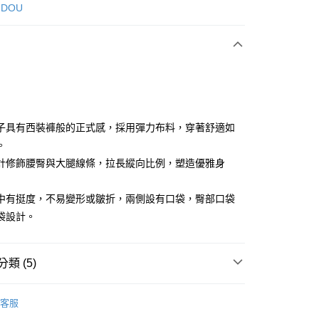
次付款
 DOU
付款
子具有西裝褲般的正式感，採用彈力布料，穿著舒適如
。
計修飾腰臀與大腿線條，拉長縱向比例，塑造優雅身
享後付
FTEE先享後付」】
中有挺度，不易變形或皺折，兩側設有口袋，臀部口袋
先享後付是「在收到商品之後才付款」的支付方式。 讓您購物簡單
袋設計。
心！
：不需註冊會員、不需綁卡、不需儲值。
：只要手機號碼，簡訊認證，即可結帳。
：先確認商品／服務後，再付款。
類 (5)
付款
EE先享後付」結帳流程】
DOU DOU
下著 ボトムス
方式選擇「AFTEE先享後付」後，將跳轉至「AFTEE先享後
客服
頁面，進行簡訊認證並確認金額後，即可完成結帳。
DOU DOU
🌼 新品任3件85折