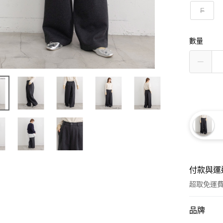
F
數量
付款與運
超取免運
付款方式
品牌