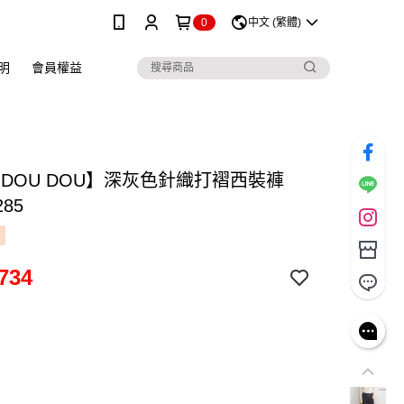
0
中文 (繁體)
明
會員權益
 DOU DOU】深灰色針織打褶西裝褲
285
734