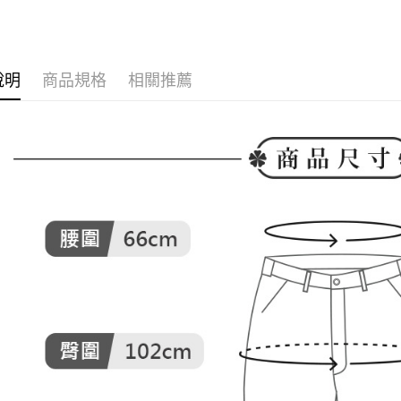
付款後全
２．訂單
▶女裝
３．收到繳
免運費
／ATM／
🌸2026 
※ 請注意
萊爾富取
絡購買商品
說明
商品規格
相關推薦
🕊️ POU 
先享後付
免運費
※ 交易是
是否繳費成
付款後萊
付客戶支
免運費
【注意事
7-11取貨
１．透過由
交易，需
免運費
求債權轉
２．關於
付款後7-1
https://aft
免運費
３．未成
「AFTE
宅配
任。
４．使用「
免運費
即時審查
結果請求
離島宅配
５．嚴禁
免運費
形，恩沛
動。