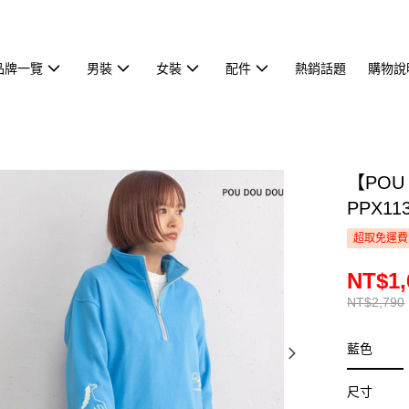
品牌一覽
男裝
女裝
配件
熱銷話題
購物說
【POU
PPX11
超取免運費
NT$1,
NT$2,790
藍色
尺寸