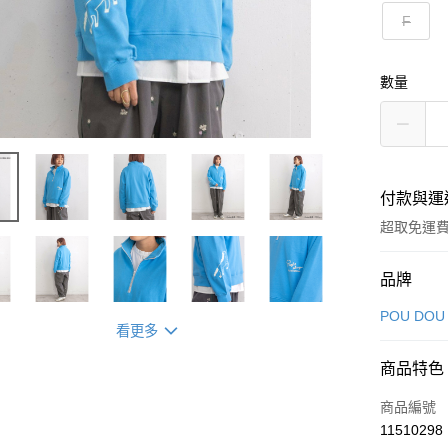
F
數量
付款與運
超取免運
付款方式
品牌
信用卡一
POU DOU
看更多
超商取貨
商品特色
LINE Pay
商品編號
Apple Pay
11510298