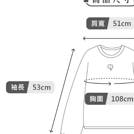
付客戶支
免運費
【注意事
7-11取貨
１．透過由
交易，需
免運費
求債權轉
２．關於
付款後7-1
https://aft
免運費
３．未成
「AFTE
宅配
任。
４．使用「
免運費
即時審查
結果請求
離島宅配
５．嚴禁
免運費
形，恩沛
動。