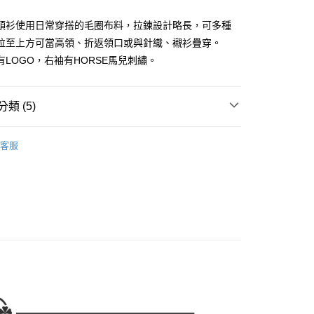
頭衫使用日常穿搭的毛圈布料，拉鍊設計略長，可多種
拉至上方可當高領、折返領口或與針織、襯衫疊穿。
有LOGO，右袖有HORSE馬兒刺繡。
享後付
FTEE先享後付」】
類 (5)
先享後付是「在收到商品之後才付款」的支付方式。 讓您購物簡單
心！
：不需註冊會員、不需綁卡、不需儲值。
DOU DOU
上衣 トップス
：只要手機號碼，簡訊認證，即可結帳。
客服
DOU DOU
：先確認商品／服務後，再付款。
🌼 新品任3件85折
付款
上衣
長袖T恤
EE先享後付」結帳流程】
方式選擇「AFTEE先享後付」後，將跳轉至「AFTEE先享後
春夏新品
🕊️POU DOU DOU
頁面，進行簡訊認證並確認金額後，即可完成結帳。
家取貨
成立數日內，您將收到繳費通知簡訊。
DOU DOU
🌿 春夏單品4折起
POU DOU DOU
費通知簡訊後14天內，點擊此簡訊中的連結，可透過四大超商
網路銀行／等多元方式進行付款，方視為交易完成。
：結帳手續完成當下不需立刻繳費，但若您需要取消訂單，請聯
貨付款
的店家。未經商家同意取消之訂單仍視為有效，需透過AFTEE
繳納相關費用。
否成功請以「AFTEE先享後付 」之結帳頁面顯示為準，若有關於
功／繳費後需取消欲退款等相關疑問，請聯繫「AFTEE先享後
爾富取貨