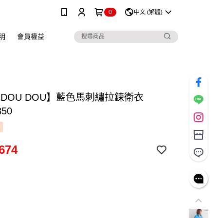
0
中文 (繁體)
明
會員權益
 DOU DOU】藍色馬刺繡拉鍊衛衣
350
674