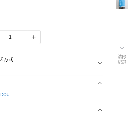
清除
送方式
紀錄
費
次付款
 DOU
付款