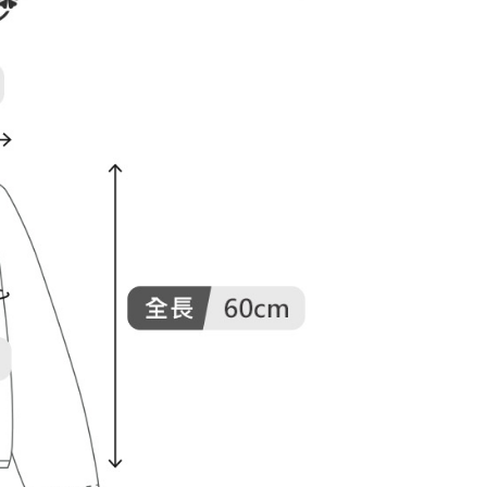
援中心」
https://netprotections.freshdesk.com/support/home
項】
付款
恩沛科技股份有限公司提供之「AFTEE先享後付」服務完成之
依本服務之必要範圍內提供個人資料，並將交易相關給付款項請
讓予恩沛科技股份有限公司。
個人資料處理事宜，請瀏覽以下網址：
1取貨
ee.tw/terms/#terms3
年的使用者請事先徵得法定代理人或監護人之同意方可使用
E先享後付」，若未經同意申辦者引起之損失，本公司不負相關責
AFTEE先享後付」時，將依據個別帳號之用戶狀況，依本公司
核予不同之上限額度；若仍有額度不足之情形，本公司將視審查
用戶進行身份認證。
一人註冊多個帳號或使用他人資訊註冊。若發現惡意使用之情
科技股份有限公司將有權停止該用戶之使用額度並採取法律行