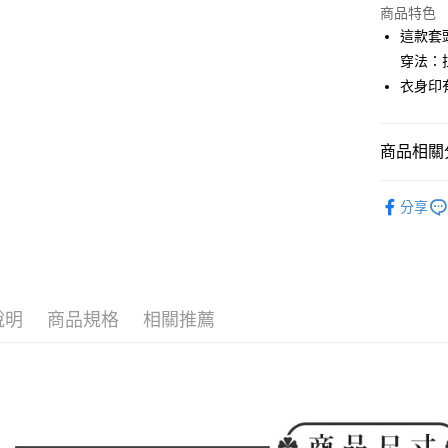
商品特色
街口支付
這款套
悠遊付
穿法：
衣身印
AFTEE先
相關說明
【關於「A
ATM付款
商品相關分
AFTEE
便利好安
１．簡單
🕊️ POU 
２．便利
分享
運送方式
🕊️ POU 
３．安心
全家取貨
▶女裝
【「AFT
免運費
１．於結帳
🌸2026 
付」結帳
付款後全
２．訂單
說明
商品規格
相關推薦
🕊️ POU 
３．收到繳
免運費
／ATM／
※ 請注意
萊爾富取
絡購買商品
先享後付
免運費
※ 交易是
是否繳費成
付款後萊