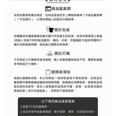
ます。当サービスご利用の際に提供しなければならない個人情報（注文者
離島宅配
の氏名、電話番号、受取人の氏名、電話番号、受取人住所を含むがこれに
送料無料
限らない）は、AFTEEに渡され当サービスで必要な範囲内で利用されま
す。AFTEEの個人情報の収集、処理、利用について、詳細はAFTEE公式ホ
ームページの『個人情報の収集、処理及び利用に関する声明』をご参照く
ださい（
https://aftee.tw/privacypolicy/
）。
AFTEEの初回ご利用の際に、審査を通過すれば、最高額がNT$10,000にな
ります。支払い期限を過ぎた場合、その金額に基づいて年利20%の遅延滞
納金が加算されます。未成年の利用者は、事前に法定代理人または後見人
の同意を得ればAFTEEをご利用いただけます。
個人情報の処理、利用について疑問がある、または関連する法律の権利を
行使したい場合は、ネットプロテクションズ
cs_tw@netprotections.co.jp
にご連絡ください。上記に示した個人情報を、必要な購入注文書とあわせ
てAFTEEにご提供いただく、またはAFTEEにあなたの個人情報の収集、処
理、利用を許可することににご同意いただけない場合は、当サービスを選
択しないでください。