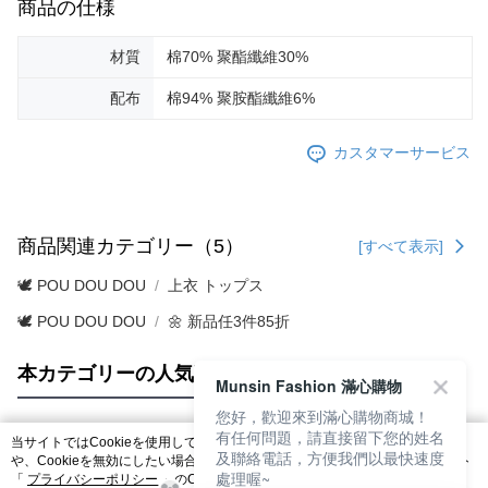
商品の仕様
材質
棉70% 聚酯纖維30%
配布
棉94% 聚胺酯纖維6%
カスタマーサービス
商品関連カテゴリー（5）
[すべて表示]
🕊️ POU DOU DOU
上衣 トップス
🕊️ POU DOU DOU
🌼 新品任3件85折
本カテゴリーの人気商品
サイト全体のランキング
Munsin Fashion 滿心購物
您好，歡迎來到滿心購物商城！
有任何問題，請直接留下您的姓名
当サイトではCookieを使用しています。当サイトのCookie使用に関する詳細
及聯絡電話，方便我們以最快速度
人気タグ
や、Cookieを無効にしたい場合のブラウザでの設定方法については、当サイト
處理喔~
「
プライバシーポリシー
」のCookieポリシーをご参照ください。お客さま