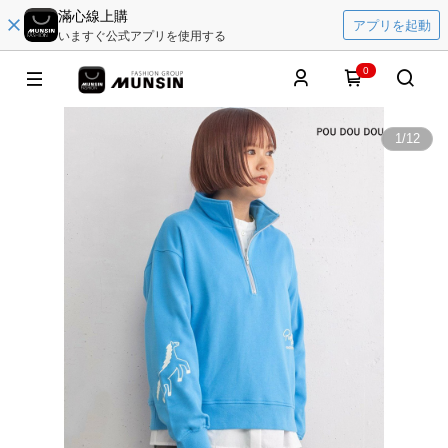
滿心線上購
アプリを起動
いますぐ公式アプリを使用する
0
1
/
12