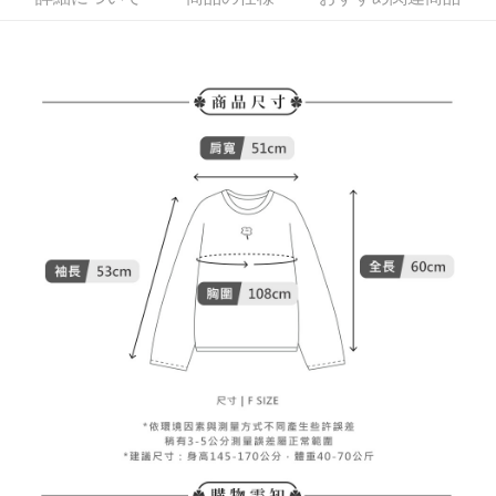
す。
全家取貨付款
4.ご注文が完了すると、携帯に支払い通知のSMSが届きます。アプリ会員
送料無料
の場合は、AFTEE アプリプッシュ通知が届きます。
5.商品受け取り時のお支払いは不要です。商品を確かめてから、SMSまた
付款後全家取貨
はアプリの通知に従って、4大コンビニ、またはATM/オンラインバンキン
グでお支払いください。
送料無料
代金納付期限は最短で 14 日以内ですので、ご注意ください。AFTEE アプ
萊爾富取貨付款
リをダウンロードして AFTEE 会員になるとお支払い期限を最長 45 日以内
送料無料
まで延長できます。
付款後萊爾富取貨
お支払期限は、ショップが請求した期日と、AFTEEで延長できる日数をも
とに計算されます。AFTEEで注文すると、商品を受け取るまで支払い期限
送料無料
を延長できますが、商品を期限内に受け取れない場合があります（例：予
約商品や商品到着日が比較的遅い商品）。そのため、商品到着の有無に関
7-11取貨付款
わらず、AFTEEで指定された期限内にお支払いください。
送料無料
二、支払い限度額
付款後7-11取貨
1.初回 AFTEEを ご利用の際に、認証結果及び当社の審査の結果に基づ
き、限度額が設定されます。
送料無料
2.決済金額は最低NT$20です。
3.現在、台湾の会員のみご利用いただけます。
宅配
三、利用規約「AFTEE代金後払い」（以下当サービスという）はネットプ
送料無料
ロテクションズ（以下 AFTEE という）が提供し、AFTEEが代金を徴収し