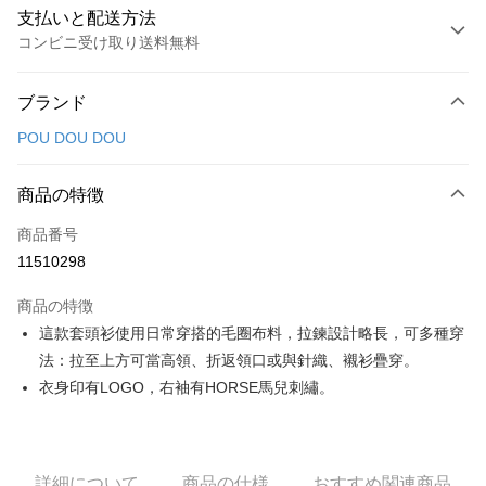
支払いと配送方法
コンビニ受け取り送料無料
お支払い方法
ブランド
クレジットカード1回払い
POU DOU DOU
コンビニ店頭代金引換
LINE Pay
商品の特徴
Apple Pay
商品番号
11510298
JKOPAY
商品の特徴
Easy Wallet
這款套頭衫使用日常穿搭的毛圈布料，拉鍊設計略長，可多種穿
AFTEE代金後払い
法：拉至上方可當高領、折返領口或與針織、襯衫疊穿。
説明
衣身印有LOGO，右袖有HORSE馬兒刺繡。
一、 AFTEE代金後払いについて
ATM払い
1.お支払い方法でAFTEE代金後払いを選択すると、携帯電話認証ウィンド
ウが表示されます。
2.SMSで認証してお支払い手続を進めてください。
配送方法
詳細について
商品の仕様
おすすめ関連商品
3.注文するときのお支払いは不要です。商品はご指定の住所に配送されま