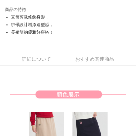
JKOPAY
商品の特徴
Easy Wallet
直筒剪裁修飾身形，
AFTEE代金後払い
綁帶設計增添造型感，
説明
長裙簡約優雅好穿搭！
一、 AFTEE代金後払いについて
ATM払い
1.お支払い方法でAFTEE代金後払いを選択すると、携帯電話認証ウィンド
ウが表示されます。
2.SMSで認証してお支払い手続を進めてください。
配送方法
詳細について
おすすめ関連商品
3.注文するときのお支払いは不要です。商品はご指定の住所に配送されま
す。
全家取貨付款
4.ご注文が完了すると、携帯に支払い通知のSMSが届きます。アプリ会員
送料無料
の場合は、AFTEE アプリプッシュ通知が届きます。
5.商品受け取り時のお支払いは不要です。商品を確かめてから、SMSまた
付款後全家取貨
はアプリの通知に従って、4大コンビニ、またはATM/オンラインバンキン
グでお支払いください。
送料無料
代金納付期限は最短で 14 日以内ですので、ご注意ください。AFTEE アプ
萊爾富取貨付款
リをダウンロードして AFTEE 会員になるとお支払い期限を最長 45 日以内
送料無料
まで延長できます。
付款後萊爾富取貨
お支払期限は、ショップが請求した期日と、AFTEEで延長できる日数をも
とに計算されます。AFTEEで注文すると、商品を受け取るまで支払い期限
送料無料
を延長できますが、商品を期限内に受け取れない場合があります（例：予