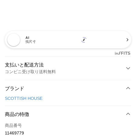
AI
找尺寸
支払いと配送方法
コンビニ受け取り送料無料
お支払い方法
ブランド
クレジットカード1回払い
SCOTTISH HOUSE
コンビニ店頭代金引換
LINE Pay
商品の特徴
Apple Pay
商品番号
11469779