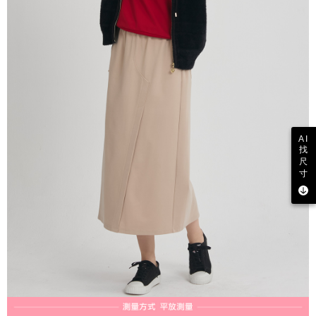
AI
找
尺
寸