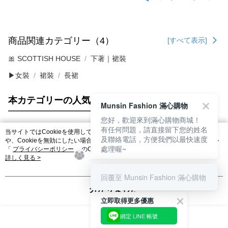
商品関連カテゴリー（4）
[すべて表示]
🎀 SCOTTISH HOUSE
下著｜裙裝
▶女裝
裙裝
長裙
本カテゴリーの人気商品
サイト全体のランキング
Munsin Fashion 滿心購物
您好，歡迎來到滿心購物商城！
有任何問題，請直接留下您的姓名
当サイトではCookieを使用しています。当サイトのCookie使用に関する詳細
及聯絡電話，方便我們以最快速度
人気タグ
や、Cookieを無効にしたい場合のブラウザでの設定方法については、当サイト
處理喔~
「
プライバシーポリシー
」のCookieポリシーをご参照ください。お客さま
が、当サイトを引き続き使用される場合、当社がサイト利用規約のCookieポリ
詳しく見る >
シーに基づいてCookieを使用することに同意したものとみなします。
回覆至 Munsin Fashion 滿心購物
分かりました
立即取得更多優惠
綁定 LINE 帳號