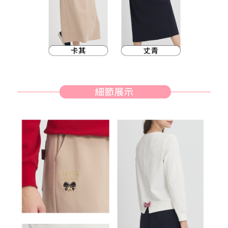
約商品や商品到着日が比較的遅い商品）。そのため、商品到着の有無に関
7-11取貨付款
わらず、AFTEEで指定された期限内にお支払いください。
送料無料
二、支払い限度額
付款後7-11取貨
1.初回 AFTEEを ご利用の際に、認証結果及び当社の審査の結果に基づ
き、限度額が設定されます。
送料無料
2.決済金額は最低NT$20です。
3.現在、台湾の会員のみご利用いただけます。
宅配
三、利用規約「AFTEE代金後払い」（以下当サービスという）はネットプ
送料無料
ロテクションズ（以下 AFTEE という）が提供し、AFTEEが代金を徴収し
ます。当サービスご利用の際に提供しなければならない個人情報（注文者
離島宅配
の氏名、電話番号、受取人の氏名、電話番号、受取人住所を含むがこれに
送料無料
限らない）は、AFTEEに渡され当サービスで必要な範囲内で利用されま
す。AFTEEの個人情報の収集、処理、利用について、詳細はAFTEE公式ホ
ームページの『個人情報の収集、処理及び利用に関する声明』をご参照く
ださい（
https://aftee.tw/privacypolicy/
）。
AFTEEの初回ご利用の際に、審査を通過すれば、最高額がNT$10,000にな
ります。支払い期限を過ぎた場合、その金額に基づいて年利20%の遅延滞
納金が加算されます。未成年の利用者は、事前に法定代理人または後見人
の同意を得ればAFTEEをご利用いただけます。
個人情報の処理、利用について疑問がある、または関連する法律の権利を