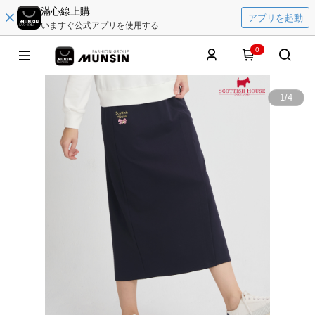
滿心線上購
アプリを起動
いますぐ公式アプリを使用する
0
1
/
4