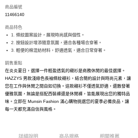
商品編號
Apple Pay
11466140
街口支付
商品特色
悠遊付
1. 條紋圖案設計，展現時尚感與個性。
大哥付你分期
2. 按鈕設計增添隨意氛圍，適合各種場合穿著。
相關說明
3. 輕便的棉混紡材料，舒適透氣，適合日常穿著。
【大哥付你分期使用說明】
AFTEE先享後付
1.本服務由台灣大哥大提供，台灣大哥大用戶可立即使用無須另外申請。
銷售重點
2.付款方式選擇「大哥付你分期」，訂單成立後會自動跳轉到大哥付的交易
相關說明
在炎炎夏日，選擇一件輕盈透氣的襯衫是商務休閒的最佳選擇。
流程，驗證手機門號後，選擇欲分期的期數、繳款截止日，確認付款後即完
【關於「AFTEE先享後付」】
HAZZYS 男款淺綠色長袖條紋襯衫，結合簡約設計與時尚元素，讓
成交易。
ATM付款
AFTEE先享後付是「在收到商品之後才付款」的支付方式。 讓您購物簡單
3.實際核准額度、可分期數及費用金額請依後續交易確認頁面所載為準。
您在工作與休閒之間自如切換。這款襯衫不僅透氣舒適，還散發著
便利好安心！
4.訂單成立30分鐘內，如未前往確認交易或遇審核未通過，訂單將自動取
１．簡單：不需註冊會員、不需綁卡、不需儲值。
優雅氛圍，無論是搭配西裝褲還是休閒褲，皆能展現出您的獨特品
運送方式
消。如遇「轉專審核」未通過狀況，表示未達大哥付你分期系統評分，恕無
２．便利：只要手機號碼，簡訊認證，即可結帳。
法說明評估內容。
味。立即在 Munsin Fashion 滿心購物挑選您的夏季必備良品，讓
３．安心：先確認商品／服務後，再付款。
全家取貨付款
【繳款方式說明】
每一天都充滿自信與風格。
1.分期款項不併入電信帳單，「大哥付你分期」於每月結算日後寄送繳費提
免運費
【「AFTEE先享後付」結帳流程】
醒簡訊。
１．於結帳方式選擇「AFTEE先享後付」後，將跳轉至「AFTEE先享後付」
2.透過簡訊連結打開帳單後，可選擇「超商條碼／台灣大直營門市／銀行轉
付款後全家取貨
結帳頁面，進行簡訊認證並確認金額後，即可完成結帳。
帳／街口支付／iPASS MONEY」等通路繳費。
２．訂單成立數日內，您將收到繳費通知簡訊。
免運費
３．收到繳費通知簡訊後14天內，點擊此簡訊中的連結，可透過四大超商／
詳細說明
商品規格
相關推薦