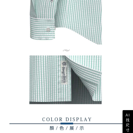
AI
找
尺
寸