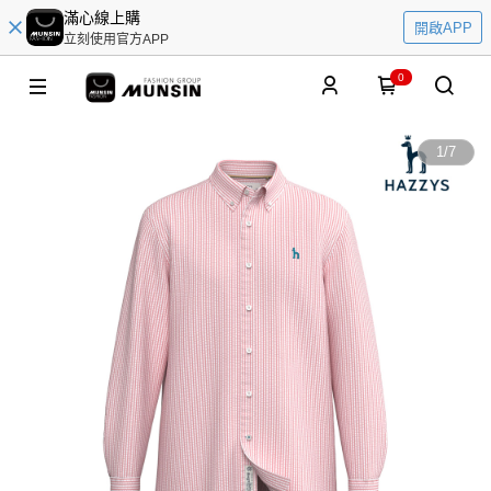
滿心線上購
開啟APP
立刻使用官方APP
0
1
/
7