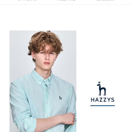
【注意事項】
ATM／網路銀行／等多元方式進行付款，方視為交易完成。
萊爾富取貨付款
1.本服務係由「台灣大哥大股份有限公司」（以下簡稱本公司）所提供，讓
※ 請注意：結帳手續完成當下不需立刻繳費，但若您需要取消訂單，請聯絡
用戶於交易時，得透過本服務購買商品或服務，並由商店將買賣／分期付款
免運費
購買商品的店家。未經商家同意取消之訂單仍視為有效，需透過AFTEE先享
買賣價金債權讓與本公司後，依約使用本公司帳單繳交帳款。
後付繳納相關費用。
2.基於同意付款使用「大哥付你分期」之契約關係目的，商店將以您的個人
付款後萊爾富取貨
※ 交易是否成功請以「AFTEE先享後付 」之結帳頁面顯示為準，若有關於
資料（包含姓名、電話或地址）提供予台灣大哥大進項蒐集、處理及利用，
是否繳費成功／繳費後需取消欲退款等相關疑問，請聯繫「AFTEE先享後付
免運費
由本公司與您本人進行分期帳單所需資料之確認、核對及更正。
客戶支援中心」
https://netprotections.freshdesk.com/support/home
3.完整用戶服務條款，請詳閱以下連結：
https://oppay.tw/userRule
7-11取貨付款
【注意事項】
１．透過由恩沛科技股份有限公司提供之「AFTEE先享後付」服務完成之交
免運費
易，需依本服務之必要範圍內提供個人資料，並將交易相關給付款項請求債
權轉讓予恩沛科技股份有限公司。
付款後7-11取貨
２．關於個人資料處理事宜，請瀏覽以下網址：
免運費
https://aftee.tw/terms/#terms3
３．未成年的使用者請事先徵得法定代理人或監護人之同意方可使用
宅配
「AFTEE先享後付」，若未經同意申辦者引起之損失，本公司不負相關責
任。
免運費
４．使用「AFTEE先享後付」時，將依據個別帳號之用戶狀況，依本公司即
時審查核予不同之上限額度；若仍有額度不足之情形，本公司將視審查結果
離島宅配
請求用戶進行身份認證。
免運費
５．嚴禁一人註冊多個帳號或使用他人資訊註冊。若發現惡意使用之情形，
恩沛科技股份有限公司將有權停止該用戶之使用額度並採取法律行動。