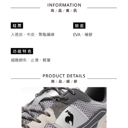
任。
免運費
４．使用「AFTEE先享後付」時，將依據個別帳號之用戶狀況，依本公司即
時審查核予不同之上限額度；若仍有額度不足之情形，本公司將視審查結果
離島宅配
請求用戶進行身份認證。
免運費
５．嚴禁一人註冊多個帳號或使用他人資訊註冊。若發現惡意使用之情形，
恩沛科技股份有限公司將有權停止該用戶之使用額度並採取法律行動。