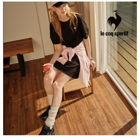
4.訂單成立30分鐘內，如未前往確認交易或遇審核未通過，訂單將自動取
１．簡單：不需註冊會員、不需綁卡、不需儲值。
運送方式
消。如遇「轉專審核」未通過狀況，表示未達大哥付你分期系統評分，恕無
２．便利：只要手機號碼，簡訊認證，即可結帳。
法說明評估內容。
３．安心：先確認商品／服務後，再付款。
全家取貨付款
【繳款方式說明】
1.分期款項不併入電信帳單，「大哥付你分期」於每月結算日後寄送繳費提
免運費
【「AFTEE先享後付」結帳流程】
醒簡訊。
１．於結帳方式選擇「AFTEE先享後付」後，將跳轉至「AFTEE先享後付」
2.透過簡訊連結打開帳單後，可選擇「超商條碼／台灣大直營門市／銀行轉
付款後全家取貨
結帳頁面，進行簡訊認證並確認金額後，即可完成結帳。
帳／街口支付／iPASS MONEY」等通路繳費。
２．訂單成立數日內，您將收到繳費通知簡訊。
免運費
３．收到繳費通知簡訊後14天內，點擊此簡訊中的連結，可透過四大超商／
【注意事項】
ATM／網路銀行／等多元方式進行付款，方視為交易完成。
萊爾富取貨付款
1.本服務係由「台灣大哥大股份有限公司」（以下簡稱本公司）所提供，讓
※ 請注意：結帳手續完成當下不需立刻繳費，但若您需要取消訂單，請聯絡
用戶於交易時，得透過本服務購買商品或服務，並由商店將買賣／分期付款
免運費
購買商品的店家。未經商家同意取消之訂單仍視為有效，需透過AFTEE先享
買賣價金債權讓與本公司後，依約使用本公司帳單繳交帳款。
後付繳納相關費用。
2.基於同意付款使用「大哥付你分期」之契約關係目的，商店將以您的個人
付款後萊爾富取貨
※ 交易是否成功請以「AFTEE先享後付 」之結帳頁面顯示為準，若有關於
資料（包含姓名、電話或地址）提供予台灣大哥大進項蒐集、處理及利用，
是否繳費成功／繳費後需取消欲退款等相關疑問，請聯繫「AFTEE先享後付
免運費
由本公司與您本人進行分期帳單所需資料之確認、核對及更正。
客戶支援中心」
https://netprotections.freshdesk.com/support/home
3.完整用戶服務條款，請詳閱以下連結：
https://oppay.tw/userRule
7-11取貨付款
【注意事項】
１．透過由恩沛科技股份有限公司提供之「AFTEE先享後付」服務完成之交
免運費
易，需依本服務之必要範圍內提供個人資料，並將交易相關給付款項請求債
權轉讓予恩沛科技股份有限公司。
付款後7-11取貨
２．關於個人資料處理事宜，請瀏覽以下網址：
免運費
https://aftee.tw/terms/#terms3
３．未成年的使用者請事先徵得法定代理人或監護人之同意方可使用
宅配
「AFTEE先享後付」，若未經同意申辦者引起之損失，本公司不負相關責