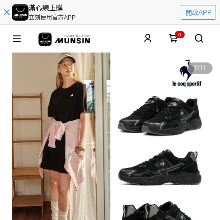
滿心線上購
開啟APP
立刻使用官方APP
0
1
/
11