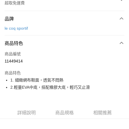
超取免運費
付款方式
品牌
信用卡一次付款
le coq sportif
超商取貨付款
商品特色
LINE Pay
商品編號
Apple Pay
11449414
街口支付
商品特色
悠遊付
1. 細緻網布鞋面，透氣不悶熱
大哥付你分期
2.輕量EVA中底，搭配橡膠大底，輕巧又止滑
相關說明
【大哥付你分期使用說明】
AFTEE先享後付
1.本服務由台灣大哥大提供，台灣大哥大用戶可立即使用無須另外申請。
2.付款方式選擇「大哥付你分期」，訂單成立後會自動跳轉到大哥付的交易
相關說明
詳細說明
商品規格
相關推薦
流程，驗證手機門號後，選擇欲分期的期數、繳款截止日，確認付款後即完
【關於「AFTEE先享後付」】
成交易。
ATM付款
AFTEE先享後付是「在收到商品之後才付款」的支付方式。 讓您購物簡單
3.實際核准額度、可分期數及費用金額請依後續交易確認頁面所載為準。
便利好安心！