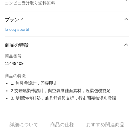
コンビニ受け取り送料無料
お支払い方法
ブランド
クレジットカード1回払い
le coq sportif
コンビニ店頭代金引換
LINE Pay
商品の特徴
Apple Pay
商品番号
11449409
JKOPAY
商品の特徴
Easy Wallet
1. 無鞋帶設計，即穿即走
OP Pay Later
2.交錯鬆緊帶設計，與空氣層鞋面素材，溫柔包覆雙足
説明
3. 雙層泡棉鞋墊，兼具舒適與支撐，行走間宛如漫步雲端
【OP Pay Later 使用説明】
AFTEE代金後払い
1. 本サービスは台湾大哥大によって提供され、台湾大哥大のユーザーは追
加の申請なしで即時に利用可能です。
説明
2. 支払い方法で「OP Pay Later」を選択すると、注文が成立した後に自動
一、 AFTEE代金後払いについて
詳細について
商品の仕様
おすすめ関連商品
的に OP Pay Later の取引プロセスに移行し、携帯番号を確認後、分割払
ATM払い
1.お支払い方法でAFTEE代金後払いを選択すると、携帯電話認証ウィンド
いの回数や支払い期限を選択し、支払いを確認すると取引が完了します。
ウが表示されます。