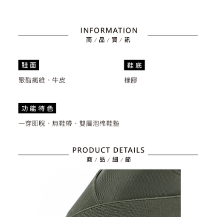
3. 実際の承認額、分割回数および費用については、後続の取引確認ページ
2.SMSで認証してお支払い手続を進めてください。
配送方法
を基準とします。
3.注文するときのお支払いは不要です。商品はご指定の住所に配送されま
4. 注文成立後30分以内に確認取引を行わない場合や審査が通過しない場
す。
全家取貨付款
合、注文は自動的にキャンセルされます。「転専審査」に未通過の状況が
4.ご注文が完了すると、携帯に支払い通知のSMSが届きます。アプリ会員
発生した場合は、システムの評価基準に達していないことを意味し、評価
送料無料
の場合は、AFTEE アプリプッシュ通知が届きます。
内容についての説明はいたしかねます。
5.商品受け取り時のお支払いは不要です。商品を確かめてから、SMSまた
付款後全家取貨
はアプリの通知に従って、4大コンビニ、またはATM/オンラインバンキン
グでお支払いください。
送料無料
【支払い方法の説明】
1. 分割払いの金額は電信請求書に統合されず、「OP Pay Later」は毎月の
代金納付期限は最短で 14 日以内ですので、ご注意ください。AFTEE アプ
萊爾富取貨付款
締め日後に支払いリマインダーのSMSを送信します。
リをダウンロードして AFTEE 会員になるとお支払い期限を最長 45 日以内
2. SMSのリンクを通じて請求書を開いた後、「コンビニバーコード／台湾
送料無料
まで延長できます。
大直営店舗／銀行振込／街口支払い／iPASS MONEY」などのチャネルで
支払いを選択できます。
付款後萊爾富取貨
お支払期限は、ショップが請求した期日と、AFTEEで延長できる日数をも
とに計算されます。AFTEEで注文すると、商品を受け取るまで支払い期限
送料無料
【注意事項】
を延長できますが、商品を期限内に受け取れない場合があります（例：予
1. 本サービスは「台湾大哥大株式会社」（以下「当社」といいます）によ
約商品や商品到着日が比較的遅い商品）。そのため、商品到着の有無に関
7-11取貨付款
って提供され、ユーザーが取引時に本サービスを通じて商品やサービスを
わらず、AFTEEで指定された期限内にお支払いください。
購入できるようにし、店舗が売買／分割払い売買の債権を当社に譲渡した
送料無料
後、契約に基づいて当社の請求書で帳款を支払うことになります。
二、支払い限度額
2. 「OP Pay Later」を利用する契約関係の目的から、店舗はあなたの個人
付款後7-11取貨
1.初回 AFTEEを ご利用の際に、認証結果及び当社の審査の結果に基づ
情報（名前、電話または住所を含む）を台湾大哥大に提供し、収集、処理
き、限度額が設定されます。
送料無料
および利用するために、当社があなた本人と分割請求書に必要な情報の確
2.決済金額は最低NT$20です。
認、照合および修正を行います。
3.現在、台湾の会員のみご利用いただけます。
宅配
3. 完全なユーザーサービス規約については、以下のリンクを参照してくだ