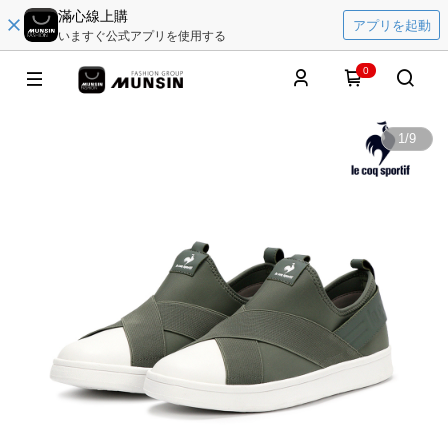
滿心線上購
アプリを起動
いますぐ公式アプリを使用する
0
1
/
9