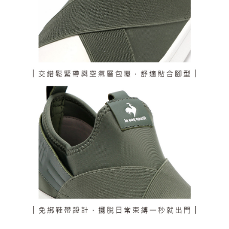
さい：
https://oppay.tw/userRule
三、利用規約「AFTEE代金後払い」（以下当サービスという）はネットプ
送料無料
ロテクションズ（以下 AFTEE という）が提供し、AFTEEが代金を徴収し
ます。当サービスご利用の際に提供しなければならない個人情報（注文者
離島宅配
の氏名、電話番号、受取人の氏名、電話番号、受取人住所を含むがこれに
送料無料
限らない）は、AFTEEに渡され当サービスで必要な範囲内で利用されま
す。AFTEEの個人情報の収集、処理、利用について、詳細はAFTEE公式ホ
ームページの『個人情報の収集、処理及び利用に関する声明』をご参照く
ださい（
https://aftee.tw/privacypolicy/
）。
AFTEEの初回ご利用の際に、審査を通過すれば、最高額がNT$10,000にな
ります。支払い期限を過ぎた場合、その金額に基づいて年利20%の遅延滞
納金が加算されます。未成年の利用者は、事前に法定代理人または後見人
の同意を得ればAFTEEをご利用いただけます。
個人情報の処理、利用について疑問がある、または関連する法律の権利を
行使したい場合は、ネットプロテクションズ
cs_tw@netprotections.co.jp
にご連絡ください。上記に示した個人情報を、必要な購入注文書とあわせ
てAFTEEにご提供いただく、またはAFTEEにあなたの個人情報の収集、処
理、利用を許可することににご同意いただけない場合は、当サービスを選
択しないでください。