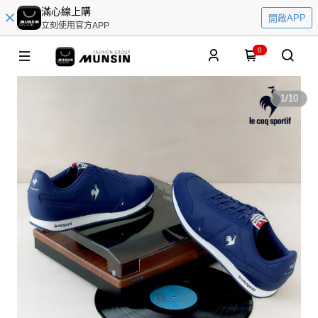
滿心線上購
開啟APP
立刻使用官方APP
0
1
/
10