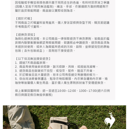
任。
免運費
４．使用「AFTEE先享後付」時，將依據個別帳號之用戶狀況，依本公司即
時審查核予不同之上限額度；若仍有額度不足之情形，本公司將視審查結果
離島宅配
請求用戶進行身份認證。
免運費
５．嚴禁一人註冊多個帳號或使用他人資訊註冊。若發現惡意使用之情形，
恩沛科技股份有限公司將有權停止該用戶之使用額度並採取法律行動。