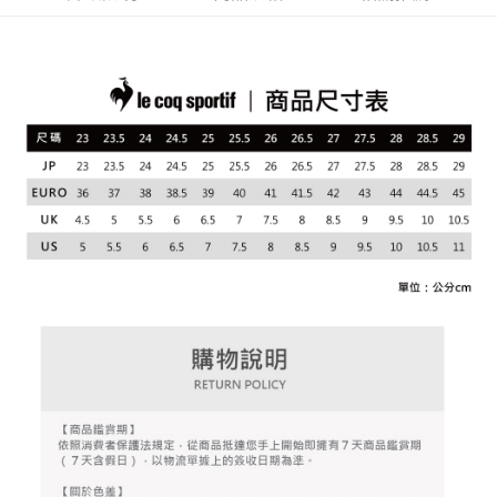
4.訂單成立30分鐘內，如未前往確認交易或遇審核未通過，訂單將自動取
１．簡單：不需註冊會員、不需綁卡、不需儲值。
運送方式
消。如遇「轉專審核」未通過狀況，表示未達大哥付你分期系統評分，恕無
２．便利：只要手機號碼，簡訊認證，即可結帳。
法說明評估內容。
３．安心：先確認商品／服務後，再付款。
全家取貨付款
【繳款方式說明】
1.分期款項不併入電信帳單，「大哥付你分期」於每月結算日後寄送繳費提
免運費
【「AFTEE先享後付」結帳流程】
醒簡訊。
１．於結帳方式選擇「AFTEE先享後付」後，將跳轉至「AFTEE先享後付」
2.透過簡訊連結打開帳單後，可選擇「超商條碼／台灣大直營門市／銀行轉
付款後全家取貨
結帳頁面，進行簡訊認證並確認金額後，即可完成結帳。
帳／街口支付／iPASS MONEY」等通路繳費。
２．訂單成立數日內，您將收到繳費通知簡訊。
免運費
３．收到繳費通知簡訊後14天內，點擊此簡訊中的連結，可透過四大超商／
【注意事項】
ATM／網路銀行／等多元方式進行付款，方視為交易完成。
萊爾富取貨付款
1.本服務係由「台灣大哥大股份有限公司」（以下簡稱本公司）所提供，讓
※ 請注意：結帳手續完成當下不需立刻繳費，但若您需要取消訂單，請聯絡
用戶於交易時，得透過本服務購買商品或服務，並由商店將買賣／分期付款
免運費
購買商品的店家。未經商家同意取消之訂單仍視為有效，需透過AFTEE先享
買賣價金債權讓與本公司後，依約使用本公司帳單繳交帳款。
後付繳納相關費用。
2.基於同意付款使用「大哥付你分期」之契約關係目的，商店將以您的個人
付款後萊爾富取貨
※ 交易是否成功請以「AFTEE先享後付 」之結帳頁面顯示為準，若有關於
資料（包含姓名、電話或地址）提供予台灣大哥大進項蒐集、處理及利用，
是否繳費成功／繳費後需取消欲退款等相關疑問，請聯繫「AFTEE先享後付
免運費
由本公司與您本人進行分期帳單所需資料之確認、核對及更正。
客戶支援中心」
https://netprotections.freshdesk.com/support/home
3.完整用戶服務條款，請詳閱以下連結：
https://oppay.tw/userRule
7-11取貨付款
【注意事項】
１．透過由恩沛科技股份有限公司提供之「AFTEE先享後付」服務完成之交
免運費
易，需依本服務之必要範圍內提供個人資料，並將交易相關給付款項請求債
權轉讓予恩沛科技股份有限公司。
付款後7-11取貨
２．關於個人資料處理事宜，請瀏覽以下網址：
免運費
https://aftee.tw/terms/#terms3
３．未成年的使用者請事先徵得法定代理人或監護人之同意方可使用
宅配
「AFTEE先享後付」，若未經同意申辦者引起之損失，本公司不負相關責