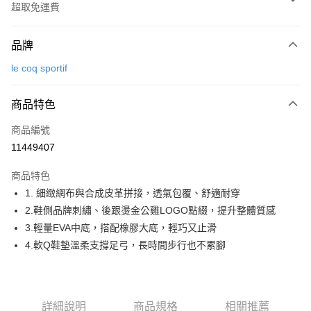
超取免運費
付款方式
品牌
信用卡一次付款
le coq sportif
超商取貨付款
商品特色
LINE Pay
商品編號
Apple Pay
11449407
街口支付
商品特色
悠遊付
1. 細緻網布與合成皮革拼接，透氣包覆、舒適耐穿
大哥付你分期
2.鞋側品牌刺繡、後跟燙金公雞LOGO點綴，提升整體質感
相關說明
3.輕量EVA中底，搭配橡膠大底，輕巧又止滑
【大哥付你分期使用說明】
4.軟Q鞋墊溫柔支撐足弓，長時間步行也不累腳
AFTEE先享後付
1.本服務由台灣大哥大提供，台灣大哥大用戶可立即使用無須另外申請。
2.付款方式選擇「大哥付你分期」，訂單成立後會自動跳轉到大哥付的交易
相關說明
流程，驗證手機門號後，選擇欲分期的期數、繳款截止日，確認付款後即完
【關於「AFTEE先享後付」】
成交易。
ATM付款
AFTEE先享後付是「在收到商品之後才付款」的支付方式。 讓您購物簡單
3.實際核准額度、可分期數及費用金額請依後續交易確認頁面所載為準。
詳細說明
商品規格
相關推薦
便利好安心！