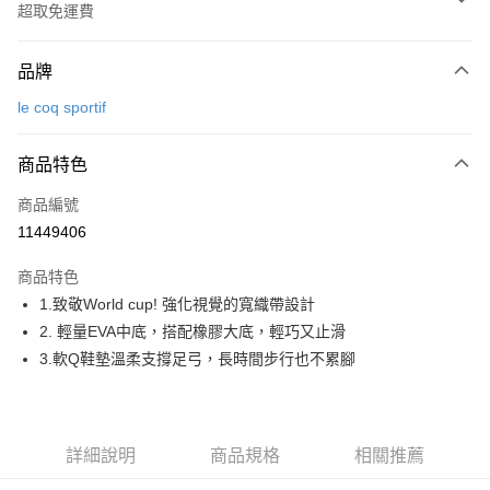
超取免運費
付款方式
品牌
信用卡一次付款
le coq sportif
超商取貨付款
商品特色
LINE Pay
商品編號
Apple Pay
11449406
街口支付
商品特色
悠遊付
1.致敬World cup! 強化視覺的寬織帶設計
大哥付你分期
2. 輕量EVA中底，搭配橡膠大底，輕巧又止滑
相關說明
3.軟Q鞋墊溫柔支撐足弓，長時間步行也不累腳
【大哥付你分期使用說明】
AFTEE先享後付
1.本服務由台灣大哥大提供，台灣大哥大用戶可立即使用無須另外申請。
2.付款方式選擇「大哥付你分期」，訂單成立後會自動跳轉到大哥付的交易
相關說明
流程，驗證手機門號後，選擇欲分期的期數、繳款截止日，確認付款後即完
【關於「AFTEE先享後付」】
詳細說明
商品規格
相關推薦
成交易。
ATM付款
AFTEE先享後付是「在收到商品之後才付款」的支付方式。 讓您購物簡單
3.實際核准額度、可分期數及費用金額請依後續交易確認頁面所載為準。
便利好安心！