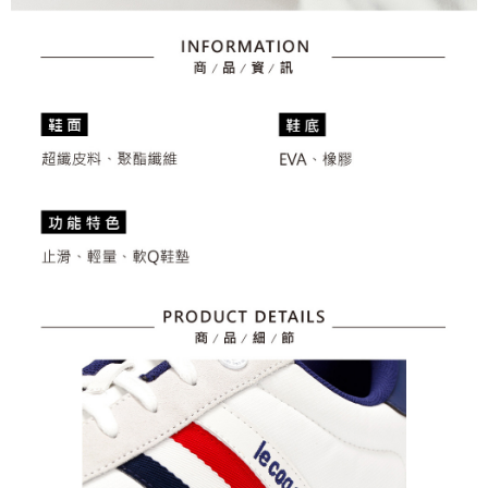
任。
免運費
４．使用「AFTEE先享後付」時，將依據個別帳號之用戶狀況，依本公司即
時審查核予不同之上限額度；若仍有額度不足之情形，本公司將視審查結果
離島宅配
請求用戶進行身份認證。
免運費
５．嚴禁一人註冊多個帳號或使用他人資訊註冊。若發現惡意使用之情形，
恩沛科技股份有限公司將有權停止該用戶之使用額度並採取法律行動。