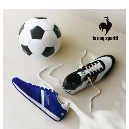
4.訂單成立30分鐘內，如未前往確認交易或遇審核未通過，訂單將自動取
１．簡單：不需註冊會員、不需綁卡、不需儲值。
運送方式
消。如遇「轉專審核」未通過狀況，表示未達大哥付你分期系統評分，恕無
２．便利：只要手機號碼，簡訊認證，即可結帳。
法說明評估內容。
３．安心：先確認商品／服務後，再付款。
全家取貨付款
【繳款方式說明】
1.分期款項不併入電信帳單，「大哥付你分期」於每月結算日後寄送繳費提
免運費
【「AFTEE先享後付」結帳流程】
醒簡訊。
１．於結帳方式選擇「AFTEE先享後付」後，將跳轉至「AFTEE先享後付」
2.透過簡訊連結打開帳單後，可選擇「超商條碼／台灣大直營門市／銀行轉
付款後全家取貨
結帳頁面，進行簡訊認證並確認金額後，即可完成結帳。
帳／街口支付／iPASS MONEY」等通路繳費。
２．訂單成立數日內，您將收到繳費通知簡訊。
免運費
３．收到繳費通知簡訊後14天內，點擊此簡訊中的連結，可透過四大超商／
【注意事項】
ATM／網路銀行／等多元方式進行付款，方視為交易完成。
萊爾富取貨付款
1.本服務係由「台灣大哥大股份有限公司」（以下簡稱本公司）所提供，讓
※ 請注意：結帳手續完成當下不需立刻繳費，但若您需要取消訂單，請聯絡
用戶於交易時，得透過本服務購買商品或服務，並由商店將買賣／分期付款
免運費
購買商品的店家。未經商家同意取消之訂單仍視為有效，需透過AFTEE先享
買賣價金債權讓與本公司後，依約使用本公司帳單繳交帳款。
後付繳納相關費用。
2.基於同意付款使用「大哥付你分期」之契約關係目的，商店將以您的個人
付款後萊爾富取貨
※ 交易是否成功請以「AFTEE先享後付 」之結帳頁面顯示為準，若有關於
資料（包含姓名、電話或地址）提供予台灣大哥大進項蒐集、處理及利用，
是否繳費成功／繳費後需取消欲退款等相關疑問，請聯繫「AFTEE先享後付
免運費
由本公司與您本人進行分期帳單所需資料之確認、核對及更正。
客戶支援中心」
https://netprotections.freshdesk.com/support/home
3.完整用戶服務條款，請詳閱以下連結：
https://oppay.tw/userRule
7-11取貨付款
【注意事項】
１．透過由恩沛科技股份有限公司提供之「AFTEE先享後付」服務完成之交
免運費
易，需依本服務之必要範圍內提供個人資料，並將交易相關給付款項請求債
權轉讓予恩沛科技股份有限公司。
付款後7-11取貨
２．關於個人資料處理事宜，請瀏覽以下網址：
免運費
https://aftee.tw/terms/#terms3
３．未成年的使用者請事先徵得法定代理人或監護人之同意方可使用
宅配
「AFTEE先享後付」，若未經同意申辦者引起之損失，本公司不負相關責