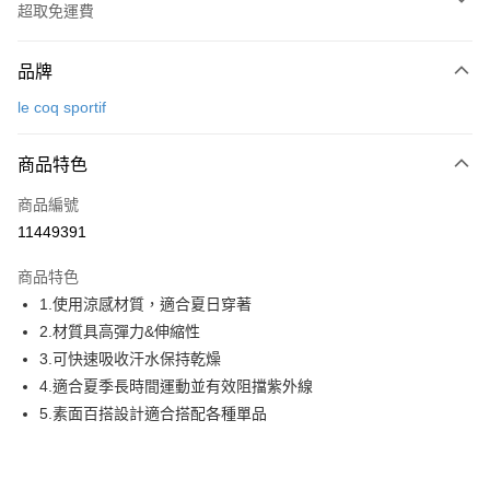
超取免運費
付款方式
品牌
信用卡一次付款
le coq sportif
超商取貨付款
商品特色
LINE Pay
商品編號
Apple Pay
11449391
街口支付
商品特色
悠遊付
1.使用涼感材質，適合夏日穿著
大哥付你分期
2.材質具高彈力&伸縮性
相關說明
3.可快速吸收汗水保持乾燥
【大哥付你分期使用說明】
4.適合夏季長時間運動並有效阻擋紫外線
AFTEE先享後付
1.本服務由台灣大哥大提供，台灣大哥大用戶可立即使用無須另外申請。
5.素面百搭設計適合搭配各種單品
2.付款方式選擇「大哥付你分期」，訂單成立後會自動跳轉到大哥付的交易
相關說明
流程，驗證手機門號後，選擇欲分期的期數、繳款截止日，確認付款後即完
【關於「AFTEE先享後付」】
成交易。
ATM付款
AFTEE先享後付是「在收到商品之後才付款」的支付方式。 讓您購物簡單
3.實際核准額度、可分期數及費用金額請依後續交易確認頁面所載為準。
便利好安心！