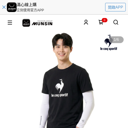
滿心線上購
開啟APP
立刻使用官方APP
0
1
/
6