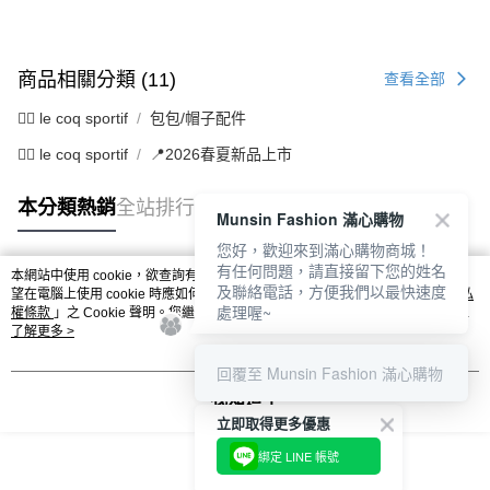
商品相關分類 (11)
查看全部
🚴‍♂️ le coq sportif
包包/帽子配件
🚴‍♂️ le coq sportif
📍2026春夏新品上市
本分類熱銷
全站排行
Munsin Fashion 滿心購物
您好，歡迎來到滿心購物商城！
有任何問題，請直接留下您的姓名
本網站中使用 cookie，欲查詢有關本網站使用 cookie 方式之詳情，及若您不希
及聯絡電話，方便我們以最快速度
熱門標籤
望在電腦上使用 cookie 時應如何變更電腦的 cookie 設定，請參閱本網站「
隱私
處理喔~
權條款
」之 Cookie 聲明。您繼續使用本網站即表示您同意本公司得按本網站使
用條款之 Cookie 聲明使用 cookie。
了解更多 >
回覆至 Munsin Fashion 滿心購物
我知道了
立即取得更多優惠
綁定 LINE 帳號