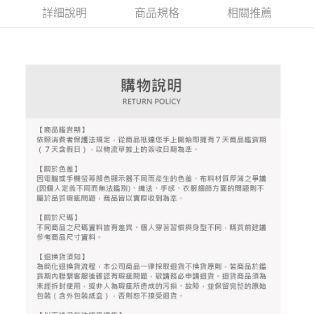
4.訂單成立30分鐘內，如未前往確認交易或遇審核未通過，訂單將自動取
１．簡單：不需註冊會員、不需綁卡、不需儲值。
詳細說明
商品規格
相關推薦
運送方式
消。如遇「轉專審核」未通過狀況，表示未達大哥付你分期系統評分，恕無
２．便利：只要手機號碼，簡訊認證，即可結帳。
法說明評估內容。
３．安心：先確認商品／服務後，再付款。
全家取貨付款
【繳款方式說明】
1.分期款項不併入電信帳單，「大哥付你分期」於每月結算日後寄送繳費提
免運費
【「AFTEE先享後付」結帳流程】
醒簡訊。
１．於結帳方式選擇「AFTEE先享後付」後，將跳轉至「AFTEE先享後付」
2.透過簡訊連結打開帳單後，可選擇「超商條碼／台灣大直營門市／銀行轉
付款後全家取貨
結帳頁面，進行簡訊認證並確認金額後，即可完成結帳。
帳／街口支付／iPASS MONEY」等通路繳費。
２．訂單成立數日內，您將收到繳費通知簡訊。
免運費
３．收到繳費通知簡訊後14天內，點擊此簡訊中的連結，可透過四大超商／
【注意事項】
ATM／網路銀行／等多元方式進行付款，方視為交易完成。
萊爾富取貨付款
1.本服務係由「台灣大哥大股份有限公司」（以下簡稱本公司）所提供，讓
※ 請注意：結帳手續完成當下不需立刻繳費，但若您需要取消訂單，請聯絡
用戶於交易時，得透過本服務購買商品或服務，並由商店將買賣／分期付款
免運費
購買商品的店家。未經商家同意取消之訂單仍視為有效，需透過AFTEE先享
買賣價金債權讓與本公司後，依約使用本公司帳單繳交帳款。
後付繳納相關費用。
2.基於同意付款使用「大哥付你分期」之契約關係目的，商店將以您的個人
付款後萊爾富取貨
※ 交易是否成功請以「AFTEE先享後付 」之結帳頁面顯示為準，若有關於
資料（包含姓名、電話或地址）提供予台灣大哥大進項蒐集、處理及利用，
是否繳費成功／繳費後需取消欲退款等相關疑問，請聯繫「AFTEE先享後付
免運費
由本公司與您本人進行分期帳單所需資料之確認、核對及更正。
客戶支援中心」
https://netprotections.freshdesk.com/support/home
3.完整用戶服務條款，請詳閱以下連結：
https://oppay.tw/userRule
7-11取貨付款
【注意事項】
１．透過由恩沛科技股份有限公司提供之「AFTEE先享後付」服務完成之交
免運費
易，需依本服務之必要範圍內提供個人資料，並將交易相關給付款項請求債
權轉讓予恩沛科技股份有限公司。
付款後7-11取貨
２．關於個人資料處理事宜，請瀏覽以下網址：
免運費
https://aftee.tw/terms/#terms3
３．未成年的使用者請事先徵得法定代理人或監護人之同意方可使用
宅配
「AFTEE先享後付」，若未經同意申辦者引起之損失，本公司不負相關責