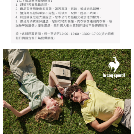
任。
免運費
４．使用「AFTEE先享後付」時，將依據個別帳號之用戶狀況，依本公司即
時審查核予不同之上限額度；若仍有額度不足之情形，本公司將視審查結果
離島宅配
請求用戶進行身份認證。
免運費
５．嚴禁一人註冊多個帳號或使用他人資訊註冊。若發現惡意使用之情形，
恩沛科技股份有限公司將有權停止該用戶之使用額度並採取法律行動。